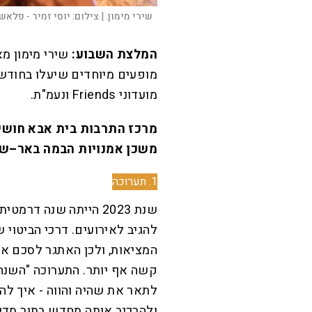
שירי מימון. |
צילום:
יוסי זמיר - פלאש 90
המלצת השבוע:
שירי מימון מא
מופעים מיוחדים שיעלו בחודש
מועדוני Friends ונעמ"ת.
משכן אמנויות הבמה באר–שבע |
1. תערוכה
שנת 2023 הייתה שנה ד
להגיב לאירועים. דרכי הביטוי
המציאות, ולכן האתגר לסכם את
קשה אף יותר. התערוכה "השנה
לתאר את שהיה והווה - איך להג
ולהרכיב אותה מחדש בתור מדינ