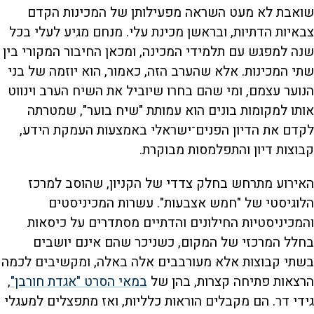
שואבת לא מעט השראה מפעילותן של המכינות הקדם
צבאיות הדתיות, ובראשן מכינת עלי. מנחם מגיע לעלי בכל
שנה למפגש עם תלמידי המכינה, ומכאן החיבור המקורי בין
שתי המכינות. אלא שהערב הזה, כאמור, הוא יוזמה של בני
הנוער עצמם, ומי שהם בחרו שיוביל את השיח הערב וינווט
אותו למקומות בונים הוא עמותת "שיח בוער", שמטרתה
לקדם את הדיון הפנים־ישראלי באמצעות העמקת הידע,
קבוצות דיון והתפלמסות מבוקרת.
האירוע מתרחש בחלק צדדי של הקניון, שהוסב למרכז
הלוגיסטי של "חמש אצבעות". עשרות המכיניסטים
והמכיניסטיות החילונים והדתיים מסתדרים על כיסאות
בחלל המרכזי של המקום, כשניכר שהם אינם יושבים
בשתי קבוצות אלא מעורבבים אלה באלה, ומקשיבים לכמה
הרצאות פתיחה קצרות, בהן של
במאי הסרט "אגדת חורבן"
,
גידי דר. הם מקבלים הוראות כלליות, ואז מתפצלים למעגלי