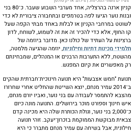
צעירים משתי המכינות. |
צילום:
אריק סולטן
קניון ארנה בהרצליה, אחד מערבי השבוע שעבר. כ־80 בני
ובנות נוער הגיעו לפה בטרמפים ובתחבורה ציבורית לא כדי
לשוטט במרחבי הקניון או לבלות באחד מבתי הקפה שעל
קו החוף, אלא כדי להכיר זה את זה לשמוע, לשוחח, לדון
ברצינות על העתיד של כולנו כאן. מדובר ביוזמה של
תלמידי מכינות דתיות וחילוניות
, יוזמה שהגיעה מלמטה,
מהשטח, ללא התערבות הרבנים או המנהלים, שמבחינתם
רק מאפשרים את קיום המפגש.
תנועת "חמש אצבעות" היא תנועה חינוכית־חברתית שהקים
ב־2014 עמיר מנחם, יוצא השייטת שהחליט אחרי שחרורו
מהצבא להתמסר לעבודה עם בני נוער, ואביו יורם מנחם,
איש חינוך וספורט מוכר בירושלים. התנועה מונה כיום
כ־2,000 בני נוער, וגולת הכותרת שלה היא מכינה קדם
צבאית מבוקשת הממוקמת בזכרון־יעקב. זוהי תנועה
חילונית, אבל בשיחה עם עמיר מנחם מתברר כי היא