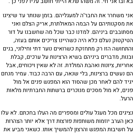
בא ובו אני חי. זה משהו שלא הייתי חושב עליו לפני כן".
אני משחרר את החבר'ה למעגליהם. בזמן שנותר עד שיציגו
את מסקנותיהם על הבמה המאולתרת, אריק הצלם ואני
מסתובבים ביניהם. למדנו כבר שכל מה שחשבנו על דור
הטיקטוק נעלם כלא היה כשהיינו צריכים אותם בעזה,
והתחושה הזו רק מתחזקת כשרואים נוער דתי וחילוני, בנים
ובנות, מדברים ביניהם בשיא הרצינות על ערכים, קבלת
אחריות, ציונות ואהבת המולדת. זה לא שאין ויכוחים, אבל
הם נעשים ברצינות, בלי שנאה, עם הרבה כבוד. עמיר מנחם
יגיד להם לאחר מכן שהסוד הוא המפגש פנים אל מול
פנים, לא מול מסכים מנוכרים ברשתות החברתיות מלאות
הרעל.
נציגים מכל מעגל עולים ומספרים מה העלו בחכתם. לא עלו
כאן הערב יוזמות משותפות פורצות דרך אלא יותר הצהרות
על חשיבות המפגש והרצון להמשיך אותו. כשאני מביע את