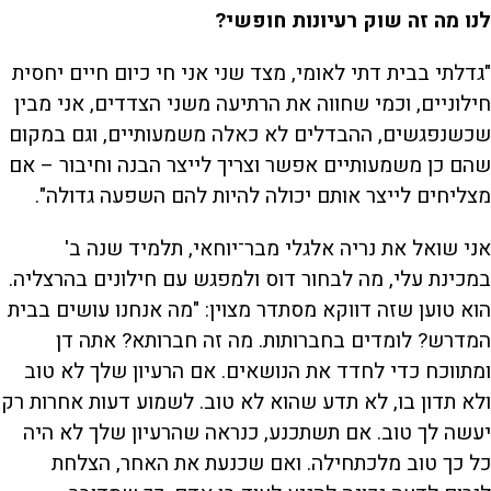
לנו מה זה שוק רעיונות חופשי?
"גדלתי בבית דתי לאומי, מצד שני אני חי כיום חיים יחסית
חילוניים, וכמי שחווה את הרתיעה משני הצדדים, אני מבין
שכשנפגשים, ההבדלים לא כאלה משמעותיים, וגם במקום
שהם כן משמעותיים אפשר וצריך לייצר הבנה וחיבור – אם
מצליחים לייצר אותם יכולה להיות להם השפעה גדולה".
אני שואל את נריה אלגלי מבר־יוחאי, תלמיד שנה ב'
במכינת עלי, מה לבחור דוס ולמפגש עם חילונים בהרצליה.
הוא טוען שזה דווקא מסתדר מצוין: "מה אנחנו עושים בבית
המדרש? לומדים בחברותות. מה זה חברותא? אתה דן
ומתווכח כדי לחדד את הנושאים. אם הרעיון שלך לא טוב
ולא תדון בו, לא תדע שהוא לא טוב. לשמוע דעות אחרות רק
יעשה לך טוב. אם תשתכנע, כנראה שהרעיון שלך לא היה
כל כך טוב מלכתחילה. ואם שכנעת את האחר, הצלחת