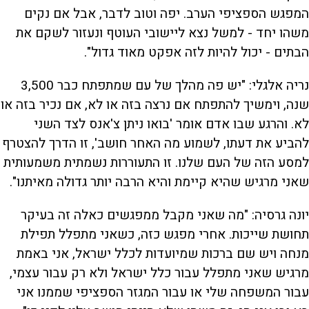
המפגש הספציפי הערב. יפה וטוב לדבר, אבל אם נקים
משהו יחד - למשל נצא ליישובי העוטף ונעזור לשקם את
הבתים - יכול להיות לזה אפקט מאוד גדול".
נריה אלגלי: "יש פה מהלך של עם שמתפתח כבר 3,500
שנה, וימשיך להתפתח אם נרצה בזה או לא, אם נכיר בזה או
לא. והרגע שבו אדם אומר 'בואו ניתן צ'אנס לצד השני
להביע את דעתו, לשמוע מה האחר חושב', זו הדרך להצטרף
למסע הזה של העם שלנו. זו התעוררות נשמתית משמעותית
שאני מרגיש שהיא קיימת והיא הרבה יותר גדולה מאיתנו".
יונה גרסיה: "מה שאני מקבל ממפגשים כאלה זה בעיקר
תחושת שייכות. אחרי מפגש כזה, כשאני מתפלל תפילת
מנחה ויש שם ברכות שמיועדות לכלל ישראל, אני באמת
מרגיש שאני מתפלל עבור כלל ישראל ולא רק עבור עצמי,
עבור המשפחה שלי או עבור המגזר הספציפי שממנו אני