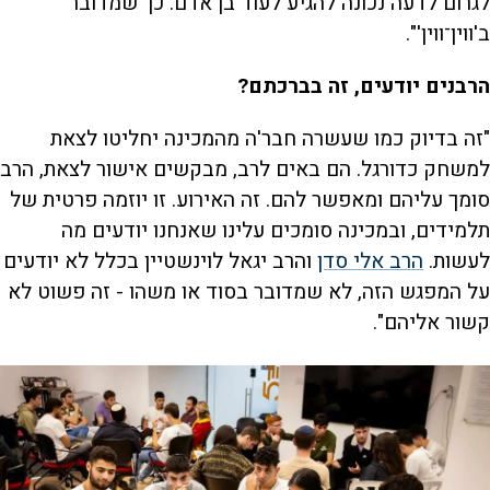
לגרום לדעה נכונה להגיע לעוד בן אדם. כך שמדובר
ב'ווין־ווין'".
הרבנים יודעים, זה בברכתם?
"זה בדיוק כמו שעשרה חבר'ה מהמכינה יחליטו לצאת
למשחק כדורגל. הם באים לרב, מבקשים אישור לצאת, הרב
סומך עליהם ומאפשר להם. זה האירוע. זו יוזמה פרטית של
תלמידים, ובמכינה סומכים עלינו שאנחנו יודעים מה
לעשות.
הרב אלי סדן
והרב יגאל לוינשטיין בכלל לא יודעים
על המפגש הזה, לא שמדובר בסוד או משהו - זה פשוט לא
קשור אליהם".