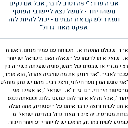
אביה ערד: "יפה וטוב לדבר, אבל אם נקים
משהו יחד - למשל נצא ליישובי העוטף
ונעזור לשקם את הבתים - יכול להיות לזה
אפקט מאוד גדול"
אחרי שכולם התפזרו אני משוחח עם עמיר מנחם. ראשית
אני שואל אותו לדעתו על השאלה האם בישראל יש יותר
רצף מגזרי או שבטים של ממש, סוגיה שעלתה בשיחה בין
ענבר לאביה. "אני אחזק את מה שאביה אמרה", הוא אומר,
"אני פוגש המון נוער חילוני, ואצל רבים מהם יש נתק מוחלט
מהסיפור היהודי. הם יגידו 'אני ישראלי', או אפילו 'אני
יהודי', אבל זה לא אומר להם כמעט כלום. וכשאתה נכנס
איתם לשיח ורוצה לדבר איתם על היסטוריה, אתה מגלה
בורות מטורפת. זה ציבור מאוד גדול במדינת ישראל. מי
שמגיע לשיח כמו זה, מראש יש לו יותר ידע ויותר חיבור.