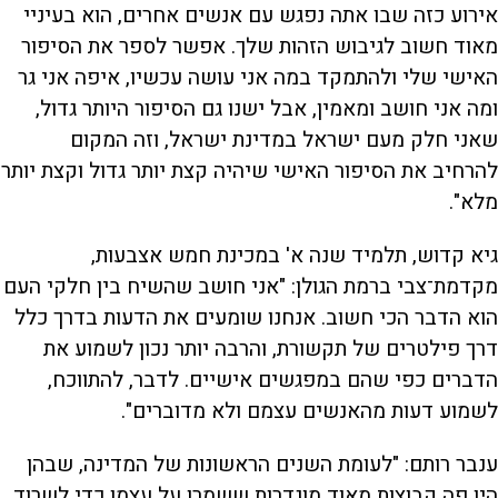
אירוע כזה שבו אתה נפגש עם אנשים אחרים, הוא בעיניי
מאוד חשוב לגיבוש הזהות שלך. אפשר לספר את הסיפור
האישי שלי ולהתמקד במה אני עושה עכשיו, איפה אני גר
ומה אני חושב ומאמין, אבל ישנו גם הסיפור היותר גדול,
שאני חלק מעם ישראל במדינת ישראל, וזה המקום
להרחיב את הסיפור האישי שיהיה קצת יותר גדול וקצת יותר
מלא".
גיא קדוש, תלמיד שנה א' במכינת חמש אצבעות,
מקדמת־צבי ברמת הגולן: "אני חושב שהשיח בין חלקי העם
הוא הדבר הכי חשוב. אנחנו שומעים את הדעות בדרך כלל
דרך פילטרים של תקשורת, והרבה יותר נכון לשמוע את
הדברים כפי שהם במפגשים אישיים. לדבר, להתווכח,
לשמוע דעות מהאנשים עצמם ולא מדוברים".
ענבר רותם: "לעומת השנים הראשונות של המדינה, שבהן
היו פה קבוצות מאוד מוגדרות ששמרו על עצמן כדי לשרוד