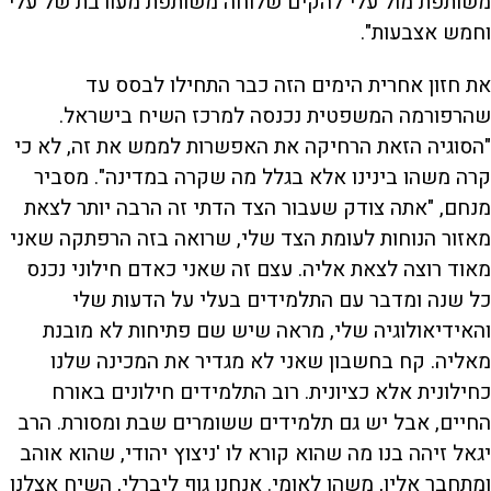
משותפת מול עלי להקים שלוחה משותפת מעורבת של עלי
וחמש אצבעות".
את חזון אחרית הימים הזה כבר התחילו לבסס עד
שהרפורמה המשפטית נכנסה למרכז השיח בישראל.
"הסוגיה הזאת הרחיקה את האפשרות לממש את זה, לא כי
קרה משהו בינינו אלא בגלל מה שקרה במדינה". מסביר
מנחם, "אתה צודק שעבור הצד הדתי זה הרבה יותר לצאת
מאזור הנוחות לעומת הצד שלי, שרואה בזה הרפתקה שאני
מאוד רוצה לצאת אליה. עצם זה שאני כאדם חילוני נכנס
כל שנה ומדבר עם התלמידים בעלי על הדעות שלי
והאידיאולוגיה שלי, מראה שיש שם פתיחות לא מובנת
מאליה. קח בחשבון שאני לא מגדיר את המכינה שלנו
כחילונית אלא כציונית. רוב התלמידים חילונים באורח
החיים, אבל יש גם תלמידים ששומרים שבת ומסורת. הרב
יגאל זיהה בנו מה שהוא קורא לו 'ניצוץ יהודי, שהוא אוהב
ומתחבר אליו, משהו לאומי. אנחנו גוף ליברלי, השיח אצלנו