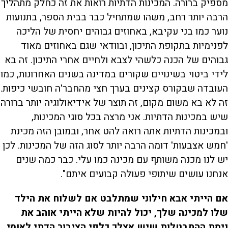
מספיק ברורה. המכינות הדתיות רואות את זה כחלק מתהליך
הרבה יותר רחב, משהו שמתחיל כבר בבית הספר, בתנועות
נוער כמו בני עקיבא, באחוזים גבוהים יחסית של הליכה
לפנימיות בתקופת התיכון, ובוודאי שגם באחוזים מאוד
גבוהים של הכנה כלשהי לצבא ולחיים אחרי התיכון. זה בא
לידי ביטוי בשינויים שקורים במדינה בשנים האחרונות, כמו
העובדה שבקורס קצינים בערך חצי מהחבר'ה חובשי כיפות.
זה לא בא משום מקום, זה תוצר של אידיאולוגיה יותר ברורה
שיש במכינות הדתיות. אני מרצה בכל סוגי המכינות,
ובמכינות הדתיות אתה רואה להט אחר, ובמובן הזה מכינת
'חמש אצבעות' דומה הרבה יותר לסוג הזה של המכינות. לכן
יש לנו מכנה משותף עם מכינה כמו עלי. כבר כמה שנים
אנחנו עושים שיתופי פעולה קבועים איתם".
אם הייתי אבא חילוני שמתלבט אם לשלוח את הילד
שלו למכינה שלך, יכול להיות שלא הייתי אוהב את
נימת ההתבטלות שיש אצלך כלפי הציבור הדתי לאומי.