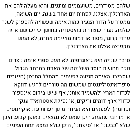
שלהם מסודרים, משועממים ומוגנים, והיא מעלה להם את
האדרנלין. אצלנו, לפחות יום אחד בשנה, יום השואה,
ממטיר על הדור הצעיר כמות אימה שעשויה להספיק לשנה
שלמה. נערה שצורחת בהיסטריה בחושך כי יש שם איזה
פרדי קרוגר, מסור או דמות מאיימת אחרת, לא ממש
מקפיצה אצלנו את האדרנלין.
סיבה שנייה היא גיאוגרפית. לא מעט ספרי אימה נוצרים
נוכח תחושת חוסר השליטה של האדם במרחב הגדול
שסביבו. האימה מגיעה לפעמים מהחלל החיצון (חייזרים
סופר־אינטיליגנטים שמשום מה טורחים להגיע דווקא
לכדור הארץ ולהשמיד אותנו, אף שיש ביקום אינספור
כדורי ארץ דומים וריקים, או נפילת אסטרואיד ענקי
וכדומה). לפעמים היא מגיחה מתוך יערות עד, אוקיינוסים
או מרחבי שממה. היכן שאנו לא נמצאים באופן קבוע, היכן
שלא "כבשנו" או "סיפחנו", היכן שלא נמצא תחת העיניים