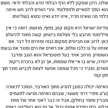
שלנו, היכן שמקנן ללא הרף הבלתי נודע והבלתי ודאי. משם
הוא הופך למאיים ולמפלצתי. והרי האדם לרוב חש אימה
כלפי מה שאינו מכיר, אינו יודע ואינו נמצא בשליטתו.
מדינת ישראל היא מקום קטן, צפוף, מרושת. דומה כי אין
מילימטר מרובע בלי מצלמת ביטחון. קשה מאוד להיעלם
כאן. לרוב אנו מביטים ממקום גבוה ומזהים כל דבר. אם
אנחנו על גג כלבו שלום, אנו רואים את הים ומנגד את גבעות
השומרון. מרחב אחד בעל פוטנציאל והוא הנגב ומדבר
יהודה, שיש בו אי־אלו שממות, אך הן לא בהכרח ריקות
מאדם, וסביר כי מכל שממה אפשר לצאת לכביש מוכר תוך
זמן קצר.
האימה יכולה כמובן להגיע מתוך האורבני, המוּכר לכאורה
(ע"ע ספרי דרור משעני, שבהם האימה מגיעה לפעמים
מבניין סתמי בחולון), אבל זה כבר ז'אנר אחר של מתח
ובלש. הים התיכון אמנם גדול, אך גם הוא בשליטה באופן