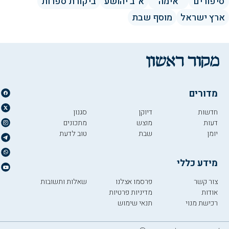
סיפורים
אימה
א"ב יהושע
ביקורת ספרות
ארץ ישראל
מוסף שבת
מדורים
חדשות
דיוקן
סגנון
דעות
מוצש
מתכונים
יומן
שבת
טוב לדעת
מידע כללי
צור קשר
פרסמו אצלנו
שאלות ותשובות
אודות
מדיניות פרטיות
רכישת מנוי
תנאי שימוש