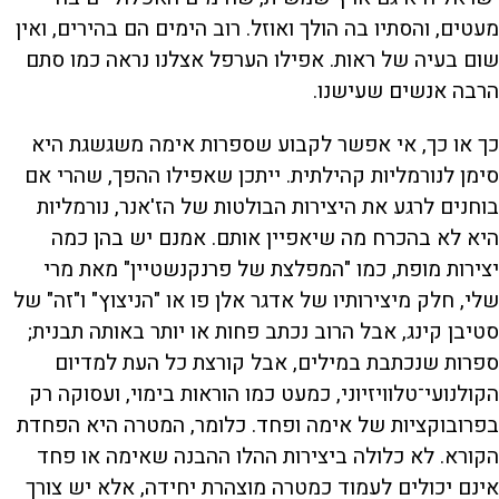
מעטים, והסתיו בה הולך ואוזל. רוב הימים הם בהירים, ואין
שום בעיה של ראות. אפילו הערפל אצלנו נראה כמו סתם
הרבה אנשים שעישנו.
כך או כך, אי אפשר לקבוע שספרות אימה משגשגת היא
סימן לנורמליות קהילתית. ייתכן שאפילו ההפך, שהרי אם
בוחנים לרגע את היצירות הבולטות של הז'אנר, נורמליות
היא לא בהכרח מה שיאפיין אותם. אמנם יש בהן כמה
יצירות מופת, כמו "המפלצת של פרנקנשטיין" מאת מרי
שלי, חלק מיצירותיו של אדגר אלן פו או "הניצוץ" ו"זה" של
סטיבן קינג, אבל הרוב נכתב פחות או יותר באותה תבנית;
ספרות שנכתבת במילים, אבל קורצת כל העת למדיום
הקולנועי־טלוויזיוני, כמעט כמו הוראות בימוי, ועסוקה רק
בפרובוקציות של אימה ופחד. כלומר, המטרה היא הפחדת
הקורא. לא כלולה ביצירות ההלו ההבנה שאימה או פחד
אינם יכולים לעמוד כמטרה מוצהרת יחידה, אלא יש צורך