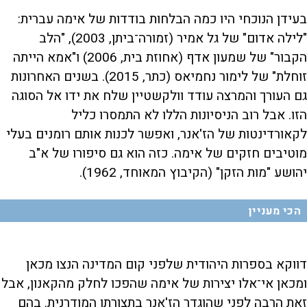
בעידן הנוכחי היו כמה הבלחות בודדות של אימה עברית:
"לילה אדום" של גל אמיר (זמורה־ביתן, 2003), "הלב
הקבור" של שמעון אדף (אחוזת בית, 2006) ו"אמא הייתה
זוחלת" של לימור נחמיאס (כתר, 2015). בשנים האחרונות
גם העורך והמרצה עודד וולקשטיין שלח את ידו אל הסוגה
הזו. אבל רוב הניסיונות הללו לא התמסרו כליל
לקאורדינטות של הז'אנר, ואפשר לכנות אותם רומנים בעלי
מוטיבים חזקים של אימה. כזה הוא גם סיפורו של א"ב
יהושע "מות הזקן" (הקיבוץ המאוחד, 1962).
הכי מעניין
דווקא בספרות היהודית שלפני קום המדינה הנצו מכאן
ומכאן אי־אלו יצירות של אימה שהפכו לחלק מהקאנון, אבל
זאת הרבה לפני שהוגדר הז'אנר בתצורתו המודרנית. בהם