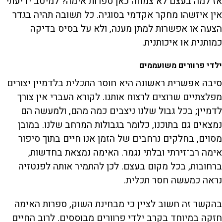
אז למה בעצם לא צמחה כאן ספרות אימה? למיטב ידיעתי
אין איזשהו מחקר אקדמי בסוגיה. כל תשובה תהיה בגדר
הצעה או אפשרות למתן מענה, ולא על בסיס בדיקה
כמותנית או איכותנית.
ילדי פרוורים משועממים
סיבה אפשרית ראשונה היא חוסר התכלית בלדמיין יצורים
מפלצתיים שרוצים לרצוח אותנו. לקורא העברי אין צורך
לדמיין; בכל גבול שלנו ניצבים כמה מהם, ולמעשה הם
נמצאים גם בתוכנו, כלומר בגבולות המרחב שלנו. במובן
מסוים, בחלקים נרחבים של הזמן אנו חיים בתוך סיפור
אימה רב־זירתי ובלתי נגמר. האימה נמצאת בחדשות,
ברחובות, בכל מקום בעצם. לכן להתמיר אותה לפנטזיה
נראה כמעשה חסר תכלית.
בהקשר זה חשוב לציין כי מבחינת השוק, ספרות האימה
חזקה במיוחד בקרב ילדי פרוורים מבוססים. לרוב החיים