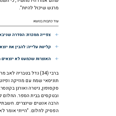
שהם אמרו היו מהשיר, כי השמי
מרגש שיכול להיות".
עוד כתבות בנושא
צפייה ממכרת: הסדרה שניבאה
קליטת עלייה: להבין את יוצא
האוצרות שכמעט לא יוצאים 
ברבי (34) גדל בטבריה ל
תוניסאי שמח עם מוזיקה ופיוט
סקסופון, גיטרה ואורגן בקונסרב
ובטקסים בבית הספר. החלום לכ
הרבה אנשים שיוצרים. חשבתי, מ
הפסיק לחלום. "הייתי אומר לאח