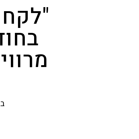
"לקח 
בחוד
מרווי
בנ