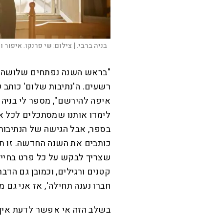
בניה ברבי. |
צילום:
שי פרנקו. איפור וש
"בראש השנה נפתחים שלושה ספ
רשעים. ה'נתיבות שלום' כותב 
איפה להירשם", מספר לי בניה 
לימדו אותנו שמסתכלים לכל א
בספר, אבל הגישה של הנתיבות 
כותבים את השנה החדשה. זו ת
שצריך לבקש על כל פרט בחיים
קטנים ורגילים, וכמובן גם הד
חברו נענה תחילה', אז אני גם 
בשלב הזה אי אפשר לדעת איך