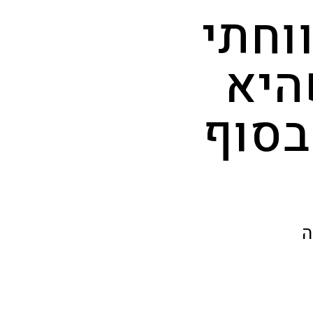
וחתי
היא
בסוף
ה