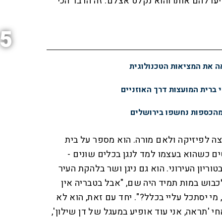
עו להם אותו והוא נקלט אצלם. זה הדבר הכי
5
 את המציאות הטכנולוגית
י ברית המועצות דרך האוזניים
מהכספות נחשפו בירושלים
אב מרצה לפיזיקה ולאם מורה. הוא מספר על בית
ים כשהוא בעצמו למד לנגן בכלים שונים -
טוריון העירוני. הוא גם ניגן ושר בלהקת העיר
בוש במות תמיד היה שם, "אבל בטבריה אין
י יסתכל עליי בכלל?". יחד עם זאת, הוא לא
י 'תראה, אני עוד אופיע במעגל של דן שילון',