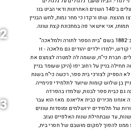
ני למדי. הבית שעבר גלגולים על גלגולים
ויושביו הרבים השתנו כפני ירושלים ב־140 השנים האחרונות ודאי הביט בנו
 מהנצח. שתו ורקדו כי מחר נמות, לחש הבניין
תמותו, אני אישאר פה במתכונת קצת שונה.
2
כשהוקם בית הספר "אליאנס" ב־1882 בשם "בית הספר לתורה ולמלאכה"
 קודש, ילמדו ילדים יהודים גם מלאכה - זו
ים. חברת כי"ח, ששמה לה למטרה לצמצם את
ה תחילה בניין על רחוב יפו (היכן שעומד בניין
לא הספיק לצורכי בית ספר, רכשה כי"ח בשנת
 בניין בן שלוש קומות שיועד לתלמידי פנימייה.
 גם כבית ספר לבנות, שלמדו בהפרדה
3
 אנחנו מכירים כבית אליאנס. מאז הוא עבר
דורות של תלמידים ירושלמים ומוסדות שונים
נות, עד שבתחילת שנות האלפיים נעזב
ע ממנו להפוך למקום מושבם של חסרי בית,