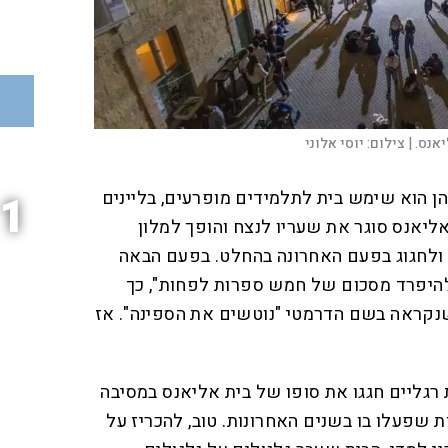
אנס. |
צילום:
יוסי אלוני
ות שבהן הוא שימש בית לתלמידים מופרעים, בליינים
1
אליאנס סוגר את שעריו לנצח והופך למלון
ן ולחגוג בפעם האחרונה בהחלט. בפעם הבאה
היפרד מסכום של חמש ספרות לפחות", כך
שנקראה בשם הדרמטי "נוטשים את הספינה". אז
ישי שעבר, כ־700 זוגות רגליים חגגו את סופו של בית אליאנס במסיבה
אחת העמותות שפעלו בו בשנים האחרונות. טוב, להכריז על