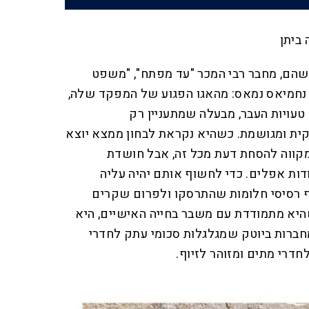
 ביתן
 ה־12 של ליעד שהם, מחבר רבי המכר "עד מפתח", "משפט
ת נחמיאס נמאס: מהאגו הפגוע של המפקד שלה,
ויות העבר, מבעלה שמתעניין רק
ית ומגושמת. כשהיא נקראת לבחון ממצא יוצא
מקווה להסחת דעת מכל זה, אבל חושדת
ת אפלים. כדי לחשוף אותם יהיה עליה
 רסיסי חלומות שהתרסקו ולפרום שקרים
היא מתמודדת עם משבר בחייה האישיים, היא
ברות ביוטק שמגלגלות סכומי עתק לחדרי
לחדרי מתים ומזוהר לזיוף.