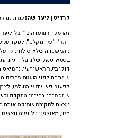
קרדיט | ליעד שהם
כנרת זמורה
זהו ספר המתח
חוזר" ו"עיר מקלט". לפקד ענ
מהמשטרה שלא סולחת לה על טע
בסטארטאפ שלו, מלהרגיש ענק
דופן ביער ראש־העין, נחמיאס 
שמתחת לפני השטח מחכים סודו
לפענח פשעים שהועלמו, לצרף
שהסתבכו. בהיריון מתקדם וכש
יוצאת לחקירה שתיקח אותה מח
מיון, מאולפני טלוויזיה נוצצים 