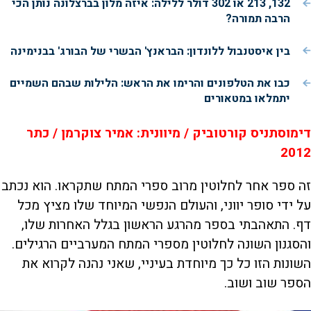
132, 213 או 302 דולר ללילה: איזה מלון בברצלונה נותן הכי
הרבה תמורה?
בין איסטנבול ללונדון: הבראנץ' הבשרי של הבורג' בבנימינה
כבו את הטלפונים והרימו את הראש: הלילות שבהם השמיים
יתמלאו במטאורים
דימוסתניס קורטוביק / מיוונית: אמיר צוקרמן / כתר
2012
זה ספר אחר לחלוטין מרוב ספרי המתח שתקראו. הוא נכתב
על ידי סופר יווני, והעולם הנפשי המיוחד שלו מציץ מכל
דף. התאהבתי בספר מהרגע הראשון בגלל האחרות שלו,
והסגנון השונה לחלוטין מספרי המתח המערביים הרגילים.
השונות הזו כל כך מיוחדת בעיניי, שאני נהנה לקרוא את
הספר שוב ושוב.