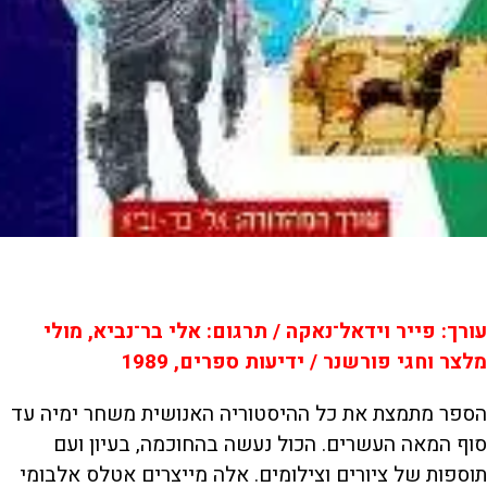
עורך: פייר וידאל־נאקה / תרגום: אלי בר־נביא, מולי
מלצר וחגי פורשנר / ידיעות ספרים, 1989
הספר מתמצת את כל ההיסטוריה האנושית משחר ימיה עד
סוף המאה העשרים. הכול נעשה בהחוכמה, בעיון ועם
תוספות של ציורים וצילומים. אלה מייצרים אטלס אלבומי