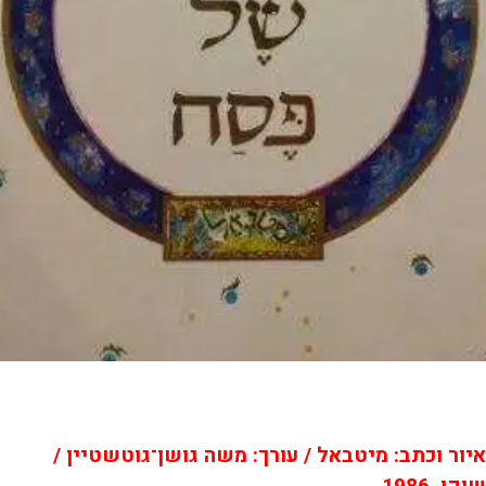
איור וכתב: מיטבאל / עורך: משה גושן־גוטשטיין /
שוקן, 1986