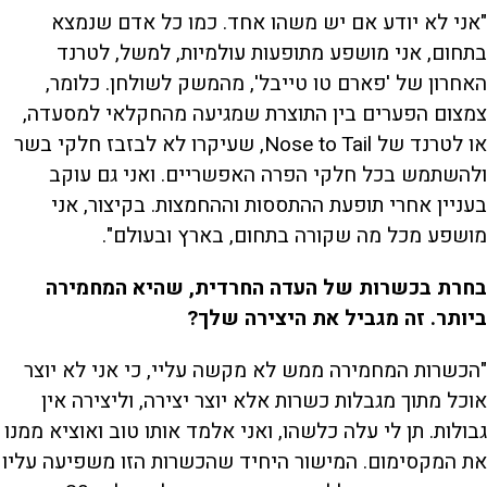
"אני לא יודע אם יש משהו אחד. כמו כל אדם שנמצא
בתחום, אני מושפע מתופעות עולמיות, למשל, לטרנד
האחרון של 'פארם טו טייבל', מהמשק לשולחן. כלומר,
צמצום הפערים בין התוצרת שמגיעה מהחקלאי למסעדה,
או לטרנד של Nose to Tail, שעיקרו לא לבזבז חלקי בשר
ולהשתמש בכל חלקי הפרה האפשריים. ואני גם עוקב
בעניין אחרי תופעת ההתססות וההחמצות. בקיצור, אני
מושפע מכל מה שקורה בתחום, בארץ ובעולם".
בחרת בכשרות של העדה החרדית, שהיא המחמירה
ביותר. זה מגביל את היצירה שלך?
"הכשרות המחמירה ממש לא מקשה עליי, כי אני לא יוצר
אוכל מתוך מגבלות כשרות אלא יוצר יצירה, וליצירה אין
גבולות. תן לי עלה כלשהו, ואני אלמד אותו טוב ואוציא ממנו
את המקסימום. המישור היחיד שהכשרות הזו משפיעה עליו