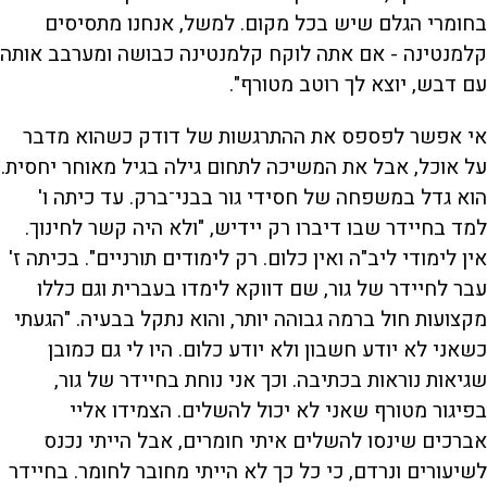
בחומרי הגלם שיש בכל מקום. למשל, אנחנו מתסיסים
קלמנטינה - אם אתה לוקח קלמנטינה כבושה ומערבב אותה
עם דבש, יוצא לך רוטב מטורף".
אי אפשר לפספס את ההתרגשות של דודק כשהוא מדבר
על אוכל, אבל את המשיכה לתחום גילה בגיל מאוחר יחסית.
הוא גדל במשפחה של חסידי גור בבני־ברק. עד כיתה ו'
למד בחיידר שבו דיברו רק יידיש, "ולא היה קשר לחינוך.
אין לימודי ליב"ה ואין כלום. רק לימודים תורניים". בכיתה ז'
עבר לחיידר של גור, שם דווקא לימדו בעברית וגם כללו
מקצועות חול ברמה גבוהה יותר, והוא נתקל בבעיה. "הגעתי
כשאני לא יודע חשבון ולא יודע כלום. היו לי גם כמובן
שגיאות נוראות בכתיבה. וכך אני נוחת בחיידר של גור,
בפיגור מטורף שאני לא יכול להשלים. הצמידו אליי
אברכים שינסו להשלים איתי חומרים, אבל הייתי נכנס
לשיעורים ונרדם, כי כל כך לא הייתי מחובר לחומר. בחיידר