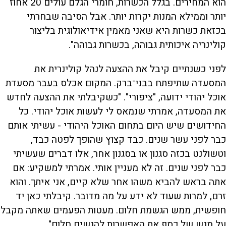
הוא המחירים. בגלל הכשרות, חומרי הגלם עולים 20 אחוז
יותר וממילא המנות יקרות יותר. אבל הסיבה שבחרתי
בכזאת כשרות היא שאני מאמין אידיאולוגית בליצור
קולינריה איכותית גבוהה, בכשרות גבוהה".
לפני כשנתיים קיבל את ההצעה לנהל קולינרית את
המסעדה שתיפתח בבני־ברק. המקום אכלס בעבר מסעדת
אוכל יהודי ידועה, "ציפורי". "כשקיבלתי את ההצעה לחדש
את המסעדה, אמרתי שנמאס לי לעשות אוכל יהודי. כל
החידושים שיש היום בתחום האוכל היהודי - עשיתי אותם
כבר לפני עשר שנים. כבד קצוץ שהופך לפטה כבד,
וטשולנט בכזה סגנון או בסגנון אחר, אלו דברים שעשיתי
כבר לפני שנים. זה לא מעניין אותי. אמרתי למשקיע: אם
אתה בראש להביא משהו אחר שלא קיים, אני איתך. והוא
זרם, למרות שעוד לא ידע על מה מדובר. קיבלתי כאן יד
חופשית, ממש הגשמת חלום. מעטות הפעמים שאתה מקבל
על מגש של כסף את האפשרות להגשים חלום".