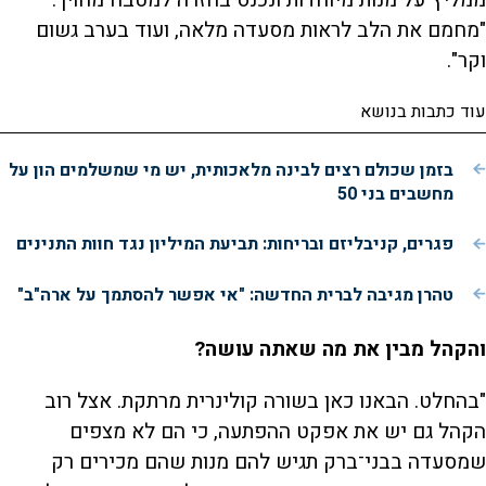
ממליץ על מנות מיוחדות ונכנס בחזרה למטבח מחויך.
"מחמם את הלב לראות מסעדה מלאה, ועוד בערב גשום
וקר".
עוד כתבות בנושא
בזמן שכולם רצים לבינה מלאכותית, יש מי שמשלמים הון על
מחשבים בני 50
פגרים, קניבליזם ובריחות: תביעת המיליון נגד חוות התנינים
טהרן מגיבה לברית החדשה: "אי אפשר להסתמך על ארה"ב"
והקהל מבין את מה שאתה עושה?
"בהחלט. הבאנו כאן בשורה קולינרית מרתקת. אצל רוב
הקהל גם יש את אפקט ההפתעה, כי הם לא מצפים
שמסעדה בבני־ברק תגיש להם מנות שהם מכירים רק