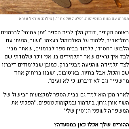
תפריט עם מנות מתפייטות. "פלטה של ציור". |
צילום:
אוראל עזרא
באותה תקופה, דודק הלך לבית הספר "זמן אמיתי" לברמנים
בתל־אביב, ללמוד על האלכוהול בעצמו. "ושוב, הגעתי עם
הלבוש החסידי, ללמוד בבית ספר לברמנים, שאתה מבין
לבד איך נראים שאר התלמידים בו. אני זוכר שלמדתי שם
לצד תלמידה שהגיעה מבני־ברק. כמובן שבלימודים דיברנו
שם והכול, אבל בחזור, באוטובוס, ישבנו בריחוק אחד
מהשנייה וגם לא דיברנו, כי לא נעים".
לאחר מכן הוא למד גם בבית הספר למקצועות הבישול של
השף אורן גירון, בתדמור ובמקומות נוספים. "הפכתי את
המשפחה לשפני הניסיון שלי".
ההורים שלך אכלו כאן במסעדה?