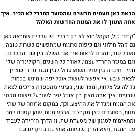
הבאת כאן טעמים חדשים שהסועד החרדי לא הכיר. איך
אתה מתווך לו את המנות החדשות האלה?
"קודם כול, הקהל הוא לא רק חרדי. יש ערבים שתראה כאן
גם קהל חילוני וגם כיפות סרוגות שמחפשים כשרות טובה
ואוכל טוב, ונהנים לראות איך אני משלב בין שני הדברים.
וגם במגזר החרדי עצמו, לאורך כל השנים, הקולינריה שלי
תמיד חיברה בין פוזה ושואו גדול לבין מגזר חרדי שצריך
לצאת שבע. אי אפשר לעשות אוכל יפה שמוגש בכמות
גדולה על צלחת, ומצד שני, בעיניי ממסעדה צריכים לצאת
שבעים. איך אתה מאזן בין אוכל יפה לשובע? פשוט מקטין
את המנות ומגדיל את ההיצע. וכך, במקום ארוחה של שתי
מנות, הסועדים כאן מקבלים ארבע מנות, שהן קטנות יותר
ומתאימות לסגנון של מסעדת שף. זו הדרך היחידה לעבוד
עם המגזר, והיא הדרך שכיוונה אותי גם בדינֶרים וגם