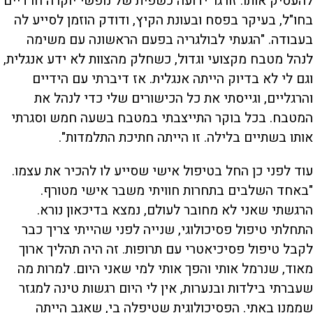
להעסיק אותו. זורגר ידועה כשפית של נופשי יוקרה חרדיים
בחו"ל, בעיקר בפסח ובעונת הקיץ, ודודק הוזמן לסייע לה
בעבודה. "הגעתי לבולגריה בפעם הראשונה עם משימה
לנהל מטבח מקצועי וגדול, כשחלק מהצוות לא ידע אנגלית,
וגם לי לא בדיוק הייתה אנגלית. אז דיברתי עם הידיים
והרגליים, וגייסתי את כל הכישורים שלי כדי לנהל את
המטבח. בכל בוקר התייצבתי במטבח בשעה חמש וסגרתי
אותו בשתיים בלילה. זו הייתה חתיכת התלמדות".
עוד לפני כן החל בטיפול אישי שסייע לו להכיר את עצמו.
"באחד השלבים בתחרות חוויתי משבר אישי מטורף.
הרגשתי שאני לא מחובר לעולם, נמצא בדיכאון נורא.
התחלתי טיפול פסיכולוגי, שנייה לפני שהייתי צריך כבר
לקבל טיפול פסיכיאטרי עם תרופות. זה היה תהליך ארוך
מאוד, שנרמל אותי והפך אותי למי שאני היום. למרות מה
שעברתי בילדות ובנערות, אין לי היום רגשות טינה למגזר
שממנו באתי. הפסיכולוגית שטיפלה בי, שאגב הייתה