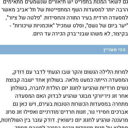
גם לשאר המנות בתפריט יש תיאורים שנשמעים מתאימים
הרבה יותר למסעדות השף המתפייטות של תל־אביב מאשר
למסעדה חרדית בעיר התורה והחסידות. "פלטה של ציור",
"יער ביום של גשם", וסלט שמכיל "אוכמניות שיכורות" -
בקיצור, לא משהו שבני־ברק הכירה עד היום.
הכי מעניין
למרות הלילה הגשום והקר שבו הגעתי לדבר עם דודק,
המסעדה הייתה כמעט מלאה. בשולחן אחד ישבה קבוצת
נשים חרדיות שהגיעו לחגוג יום הולדת לחברה, בשולחן
אחר זוג ניו־יורקי מבוגר שהגיע לבדוק האם המסעדה
מתחרה במסעדות הכשרות הטובות בעירם, ויש כאן גם
אברכים חסידי גור, זוגות חרדים־מודרניים ואפילו זוג סרוג
מרעננה שהגיע לחגוג יום נישואין. דודק עובר בין השולחנות,