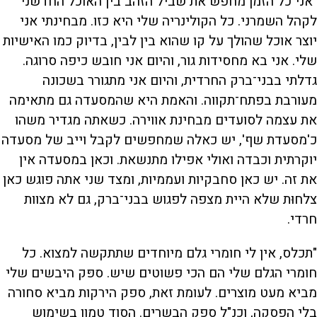
"אני כל הזמן מחפש את שביל הזהב בין האוכל החדשני
לקהל השמרני. כל הקולינריה שלי היא כזו. מבחינתי אני
יוצר אוכל שהולך על קו שהוא בין לבין, בדיוק כמו האישיות
שלי. אני בא מחסידות גור, והיום אני חובש כיפה סרוגה.
גדלתי בבני־ברק החרדית, והיום אני מתגורר בשכונה
מעורבת בפתח־תקווה. והאמת היא שהמסעדה גם מתאימה
את עצמה לסועדים מבחינת אווירה. כשאתה מגדיר משהו
כ'מסעדת שף', יש כאלה שמחפשים לקבל וייב של מסעדה
יוקרתית וכבדה ואולי אפילו מתנשאת. וכאן במסעדה אין
את זה. יש כאן סחבקיות ועממיות, ומצד שני אתה פוגש כאן
צלחוּת שלא היית מצפה לפגוש בבני־ברק, גם לא מצוות
חרדי.
"תכלס, אין לי חומרי גלם מיוחדים שתתקשה למצוא. כל
חומרי הגלם שלי הם הכי פשוטים שיש. ספּק היבשים שלי
מביא מעט מוצרים. לעומת זאת, ספק הירקות מביא סחורה
בלי הפסקה, וכנ"ל ספק הבשרים. הסוד טמון בשימוש