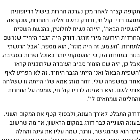
תקופה קצרה לאחר מכן נערכה תחרות בישול רדיופונית
מטעם רדיו קול חי, ודודק נרשם אליה. התחרות, שנקראה
"השפית הבאה", הייתה נשית לחלוטין, בהגשת השפית
החרדית הידועה מירי זורגר. דודק היה הגבר היחיד שנרשם
לתחרות. "תשמע, זה היה מוזר", הוא מספר. "אבל הרגשתי
בנוח במוזרות הזו, כי התעסקתי יותר באוכל ופחות בסביבה.
אבל כן, היה שם הומור סביב העובדה שלתוכנית קראו
'השפית הבאה' ואני הייתי הגבר היחיד. זה לא הפריע לאף
אחד במשפחה שלי. יותר מזה: אמא שלי הייתה זו ששלחה
אותי לשם. היא האזינה לרדיו קול חי, שמעה על התחרות
והחליטה שמתאים לי".
דודק התבלט לאורך העונה, ולבסוף קטף את המקום השני.
בעונה השנייה כבר דורג במקום הראשון, אך מה שחשוב
יותר הוא שהמגישה, זורגר, שמה עליו את עינה והחלה