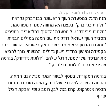
ישראל דודק. |
צילום:
אריק סולטן
מ
נת הדגל במסעדת השף הראשונה בבני־ברק נקראת
"חלונות בני־ברק". בעצם היא מחווה למנה המפורסמת
"חלונות ניו־יורק" של מסעדת "הדסון" בתל־אביב. בתפריט
מסביר השף ישראל דודק את שם המנה במילים הבאות:
"מסעדת הדסון היא מוסד בשרי ותיק בישראל. הבשר נבחר
בקפידה ומיושן בחדרי יישון גדולים. הרגשתי צורך להביא
את הגרסה שלי למנת הדגל שלהם, 'חלונות ניו־יורק', בגרסה
שכיניתי בשם 'חלונות בני־ברק'".
בגרסה המקורית, בנוסף לבשר המנה מכילה גם חמאה.
בגרסה הכשרה למהדרין של דודק, המנה מורכבת מנתח
מכסה אנטרקוט, קרם בצל לבן, רוטב טופי ואבקת חציל
שרוף.