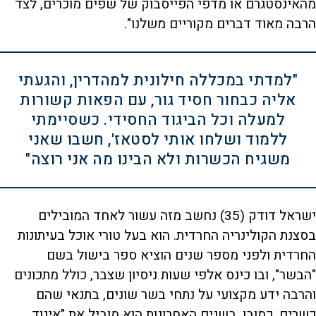
מהאינסטגרם או מדפי הפייסבוק של שפים מוכרים, לצד
הרבה מאוד דברים מקוריים משלנו".
"למדתי במכללה חילונית למהדרין, והגעתי
אליה כבחור חסיד גור, עם הפאות קשורות
למעלה וכל הביגוד החסידי. כשסיימתי
ללמוד ושלחו אותי לסטאז', חשבו שאני
משגיח הכשרות ולא הבינו מה אני רוצה"
ישראל דודק (35) נחשב מזה עשור לאחד המובילים
בסצנת הקולינריה החרדית. הוא בעל טורי אוכל בעיתונות
החרדית ולפני מספר שנים הוציא ספר בישול בשם
"הבשר", ובו כינס אלפי שעות ניסיון שצבר, כולל מתכונים
והרבה ידע מקצועי על נתחי בשר שונים, בתנאי שהם
כשרים, כמובן. בשנים האחרונות הוא מוביל את "איגוד