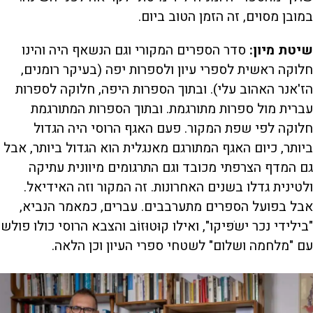
במובן מסוים, זה הזמן הטוב ביום.
שיטת מיון
:
סדר הספרים המקורי וגם הנשאף היה והינו
חלוקה ראשית לספרי עיון ולספרות יפה (בעיקר רומנים,
הז'אנר האהוב עלי). ובתוך הספרות היפה, חלוקה לספרות
עברית מול ספרות מתורגמת. ובתוך הספרות המתורגמת
חלוקה לפי שפת המקור. פעם האגף הרוסי היה הגדול
ביותר, כיום האגף המתורגם מאנגלית הוא הגדול ביותר, אבל
גם המדף הצרפתי מכובד וגם התרגומים מיוונית עתיקה
ולטינית גדלו בשנים האחרונות. זה המקור וזה האידיאל.
אבל בפועל הספרים מתערבבים. עברים, כמאמר הנביא,
"בילידי נכר ישֹפּיקו", ואילו קוּטוּזוֹב והצבא הרוסי כולו פולש
עם "מלחמה ושלום" לשטחי ספרי העיון וכן הלאה.