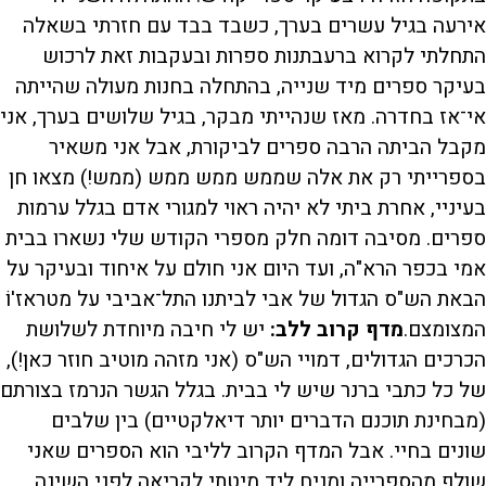
אירעה בגיל עשרים בערך, כשבד בבד עם חזרתי בשאלה
התחלתי לקרוא ברעבתנות ספרות ובעקבות זאת לרכוש
בעיקר ספרים מיד שנייה, בהתחלה בחנות מעולה שהייתה
אי־אז בחדרה. מאז שנהייתי מבקר, בגיל שלושים בערך, אני
מקבל הביתה הרבה ספרים לביקורת, אבל אני משאיר
בספרייתי רק את אלה שממש ממש ממש (ממש!) מצאו חן
בעיניי, אחרת ביתי לא יהיה ראוי למגורי אדם בגלל ערמות
ספרים. מסיבה דומה חלק מספרי הקודש שלי נשארו בבית
אמי בכפר הרא"ה, ועד היום אני חולם על איחוד ובעיקר על
הבאת הש"ס הגדול של אבי לביתנו התל־אביבי על מטראז'וֹ
המצומצם.
מדף קרוב ללב
:
יש לי חיבה מיוחדת לשלושת
הכרכים הגדולים, דמויי הש"ס (אני מזהה מוטיב חוזר כאן!),
של כל כתבי ברנר שיש לי בבית. בגלל הגשר הנרמז בצורתם
(מבחינת תוכנם הדברים יותר דיאלקטיים) בין שלבים
שונים בחיי. אבל המדף הקרוב לליבי הוא הספרים שאני
שולף מהספרייה ומניח ליד מיטתי לקריאה לפני השינה.