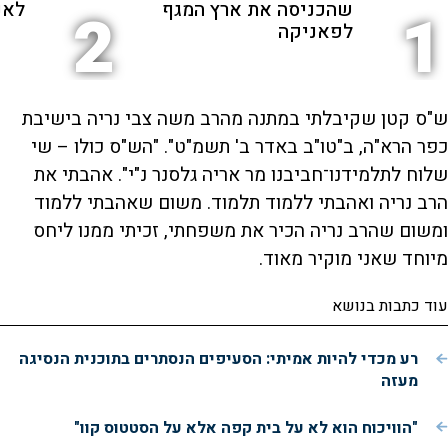
שהכניסה את ארץ המגף
לאנ
2
1
לפאניקה
ש"ס קטן שקיבלתי במתנה מהרב משה צבי נריה בישיבת
כפר הרא"ה, ב"טו"ב באדר ב' תשמ"ט". "הש"ס כולו – שי
שלוח לתלמידנו־חביבנו מר אריה גלסנר נ"י". אהבתי את
הרב נריה ואהבתי ללמוד תלמוד. משום שאהבתי ללמוד
ומשום שהרב נריה הכיר את משפחתי, זכיתי ממנו ליחס
מיוחד שאני מוקיר מאוד.
עוד כתבות בנושא
רע מכדי להיות אמיתי: הסעיפים הנסתרים בתוכנית הנסיגה
מעזה
"הוויכוח הוא לא על בית קפה אלא על הסטטוס קוו"