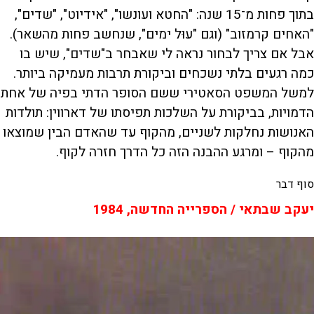
בתוך פחות מ־15 שנה: "החטא ועונשו", "אידיוט", "שדים",
"האחים קרמזוב" (וגם "עוּל ימים", שנחשב פחות מהשאר).
אבל אם צריך לבחור נראה לי שאבחר ב"שדים", שיש בו
כמה רגעים בלתי נשכחים וביקורת תרבות מעמיקה ביותר.
למשל המשפט הסאטירי ששם הסופר הדתי בפיה של אחת
הדמויות, בביקורת על השלכות תפיסתו של דארווין: תולדות
האנושות נחלקות לשניים, מהקוף עד שהאדם הבין שמוצאו
מהקוף – ומרגע ההבנה הזה כל הדרך חזרה לקוף.
סוף דבר
יעקב שבתאי / הספרייה החדשה, 1984