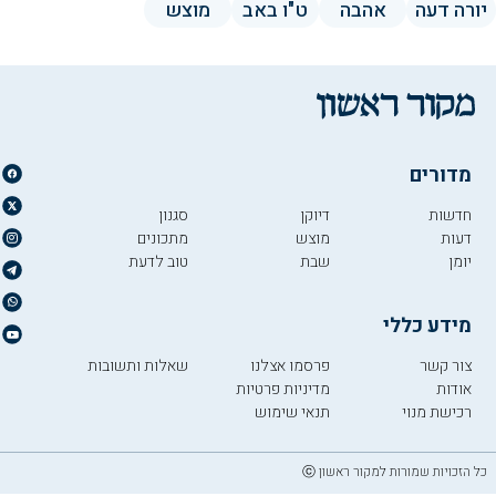
יורה דעה
אהבה
ט"ו באב
מוצש
מדורים
חדשות
דיוקן
סגנון
דעות
מוצש
מתכונים
יומן
שבת
טוב לדעת
מידע כללי
צור קשר
פרסמו אצלנו
שאלות ותשובות
אודות
מדיניות פרטיות
רכישת מנוי
תנאי שימוש
כל הזכויות שמורות למקור ראשון ⓒ