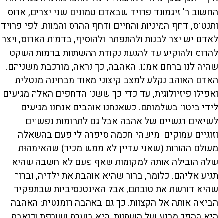
החשוב ר' זיגמונד פרויד שבאדם טמונים שני יצרים, ארוס
ותנטוס, דחף המיניות והחיים ודחף ההרס והמוות. לפי פרויד
לאדם יש יצר לבנות ולהתפתח ולהוסיף, בדמות הארוס, ויצר
להרוס ולהוקיע עד להגעת נקודת ההשתוות בדמות השקט
שהיה לנו ברחם אמנו. האהבה, כך נראה, מורכבת משניהם.
האדם האוהב נקלע למצב קיצוני מאוד מבחינה מנטלית
ואפילו פיזיולוגית, עד כדי כך ששני הדחפים האלה מגיעים
לידי ביטוי בשלמותם. כשאנחנו אוהבים אנחנו מגיעים
לשיאים רגשיים של אהבה אבל גם לתהומות נפשיים
וזוגיים עמוקים. מישהי חכמה סיפרה לי פעם בהשאלה
מעולם ההורות (שאני עדיין לא ממש מכיר) שהאימהוּת
שלה הובילה אותה למקומות שאף פעם לא חשבה שהיא
תגיע אליהם. כלומר, ברור שהיא אוהבת את ילדיה, וברור
שהיא דורשת את טובתם, אבל האינטנסיביות שבתפקיד
הביאה אותה אל הקצוות. כך גם באהבה רומנטית: האהבה
היא ההפך מרגע של השתוות, היא בוערת ושורפת וכואבת