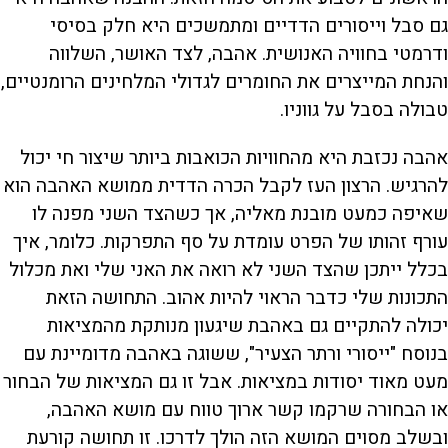
גם סבל וייסורים הדדיים ומתמשכים היא חלק בסיסי
ודרמטי בחוויה האנושית. אהבה, לצד האושר, השלווה
והנחת המייצרים את החומרים לגדולי המלחינים הרומנטיים,
טבולה בסבל על גווניו.
אהבה נכזבת היא מהחוויות הכואבות ביותר שיצור חי יכול
להרגיש. הרצון העז לקבל הכרה הדדית ממושא האהבה הוא
שאיפה כמעט מובנת מאליה, אך כשהצד השני מפנה לו
עורף זהותו של הפרט עומדת על סף התפרקות. כלומר, איך
בכלל ייתכן שהצד השני לא רואה את האני שלי ואת מכלול
התכונות שלי כדבר הראוי להיות אהוב. התחושה הזאת
יכולה להתקיים גם באהבת שיגעון מנותקת מהמציאות
בנוסח "ייסורי ורתר הצעיר", ששוגה באהבה מדומיינת עם
מעט מאוד יסודות במציאות. אבל זו גם המציאות של הבחור
או הבחורה שרקמו קשר ארוך טווח עם מושא האהבה,
ובשלב מסוים המושא הזה הולך לדרכו. זו תחושה קורעת