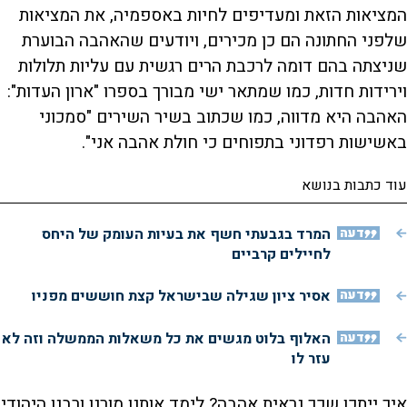
המציאות הזאת ומעדיפים לחיות באספמיה, את המציאות
שלפני החתונה הם כן מכירים, ויודעים שהאהבה הבוערת
שניצתה בהם דומה לרכבת הרים רגשית עם עליות תלולות
וירידות חדות, כמו שמתאר ישי מבורך בספרו "ארון העדות":
האהבה היא מדווה, כמו שכתוב בשיר השירים "סמכוני
באשישות רפדוני בתפוחים כי חולת אהבה אני".
עוד כתבות בנושא
דעה
המרד בגבעתי חשף את בעיות העומק של היחס
לחיילים קרביים
דעה
אסיר ציון שגילה שבישראל קצת חוששים מפניו
דעה
האלוף בלוט מגשים את כל משאלות הממשלה וזה לא
עזר לו
איך ייתכן שכך נראית אהבה? לימד אותנו מורנו ורבנו היהודי