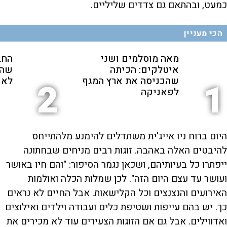
כמעט, ובהתאם גם צדדים שליליים.
הכי מעניין
מאה מוסלמים ושני
החב
איטלקים: הכיתה
שהת
שהכניסה את ארץ המגף
לאנ
2
1
לפאניקה
היום ברוח ניו אייג'ית משתדלים להימנע מלהתייחס
להיבטים האלה באהבה. זוגות רבים מניחים שבחתונה
ייפתרו כל בעיותיהם, ושכאן נגמר הסיפור: "והם חיו באושר
ועושר עד עצם היום הזה". לכן שמלות הכלה ואולמות
האירועים והנצנצים וכל הקלישאות. אבל החיים לא נראים
כך. יש בהם עייפות ושטיפת כלים ועבודה וילדים ואילוצים
ואדווילים. אבל גם אם הזוגות הצעירים עוד לא מכירים את