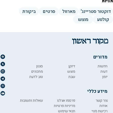
תגיות
דוקטור סטריינג'
מארוול
סרטים
ביקורת
קולנוע
מוצש
מדורים
חדשות
דיוקן
סגנון
דעות
מוצש
מתכונים
יומן
שבת
טוב לדעת
מידע כללי
צור קשר
פרסמו אצלנו
שאלות ותשובות
אודות
מדיניות פרטיות
רכישת מנוי
תנאי שימוש