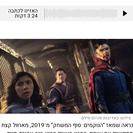
האזינו לכתבה
3:24
דקות
צילום:
באדיבות פורום פילם
נ
ראה שמאז "הנוקמים: סוף המשחק" מ־2019, מארוול קצת