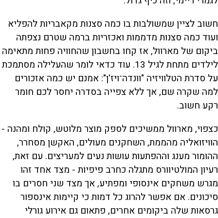
לגמרי ריימי, וזה כיף גדול.
חשוב לציין שמשולבות בו כמה סצנות מקאבריות להפליא
ועוד כמה סצנות מדממות ואכזריות ברמה שטרם נצפתה
ביקום של מארוול, אז קחו בחשבון שהחוויה פחות מתאימה
לילדים מתחת לגיל 13. עוד כדאי לומר שהעלילה מסתמכת
על סדרת הטלוויזיה "וונדה־ויז'ן": אמנם יש כמה אזכורים
למה שקרה שם, אך ללא צפייה בסדרה יחסר לכם חומר
רקע חשוב.
כצפוי, מארוול ממשיכים לספק מוצר מלוטש, קולח ומהנה -
הוויזואליה מהממת, השחקנים מעולים, האקשן מסחרר,
ההומור מענג וההפתעות עושות נעים למעריצים. עם זאת,
רעיון המולטיוורס מתגלה כחרב פיפיות - מצד אחד זהו
מגרש משחקים אינסופי ומפתיע, אך מצד שני חסרים בו
סיכונים. אם אפשר להרוג כל דמות כי קיימות אינספור
גרסאות שלה ביקומים אחרים, פתאום גם אירוע גורלי