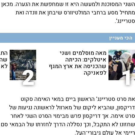
השני המסוכנת ולמעשה היא זו שמחפשת את הנערה. מכאן
מתחיל מסע ברחבי המולטיוורס שיבחן את וונדה ואת
סטריינג'.
הכי מעניין
מאה מוסלמים ושני
החב
איטלקים: הכיתה
שהת
שהכניסה את ארץ המגף
לאנ
2
1
לפאניקה
את סרט סטריינג' הראשון ביים במאי האימה סקוט
דריקסון, שהביא ליקום של מארוול לראשונה נגיעות של
סרט אימה. אך דריקסון פרש מבימוי הסרט השני לאחר
שחזונו לא התקבל, וכך נסללה הדרך לחזרתו של הבמאי סם
ריימי אל עולם גיבורי־העל.