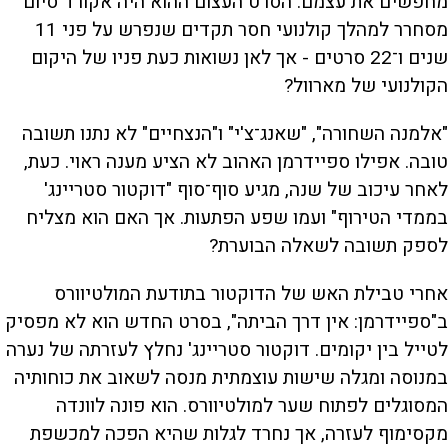
מחפשים את עצמם. הסרט העצום ההוא היה אקורד סיום
מסחרר למהלך קולנועי חסר תקדים שנפרש על פני 11
שנים ו־22 סרטים - אך לאן נשואות כעת פניו של היקום
הקולנועי של מארוול?
"אלמנה השחורה", "שאנג־צ'י" ו"הנצחיים" לא נתנו תשובה
טובה. אפילו ספיידרמן האהוב לא הציע מענה ראוי. כעת,
לאחר עיכוב של שנה, מגיע סוף־סוף "דוקטור סטריינג'
בממדי הטירוף" ועמו שפע הפתעות. אך האם הוא מצליח
לספק תשובה לשאלה הבוערת?
אחרי טבילת האש של הדוקטור בתודעת המולטיוורס
ב"ספיידרמן: אין דרך הביתה", בסרט החדש הוא לא מפסיק
לטייל בין יקומים. דוקטור סטריינג' נחלץ לעזרתה של נערה
במנוסה ומגלה שישות עוצמתית מנסה לשאוב את כוחותיה
המסוגלים לפתוח שער למולטיוורס. הוא פונה לוונדה
מקסימוף לעזרה, אך נחרד לגלות שהיא הפכה למכשפת