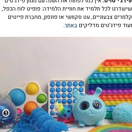
פידג׳י טויס:
אין כמו לפתוח את השנה עם מגוון פידג'טים
שישדרגו לכל תלמיד את חוויית הלמידה: פופיט לוח הכפל,
קלמרים צבעוניים, עט סקוושי או פונפון, מחברת פייטים
ועוד פידג'טים מדליקים
באתר
.