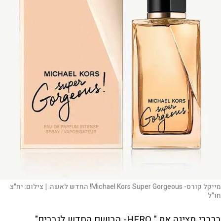
מייקל קורס- Michael Kors Super Gorgeous! החדש לאשה. |
צילום:
יח"צ
חו"ל
ברברי מציגה את " HERO- הבושם החדש לגברים"