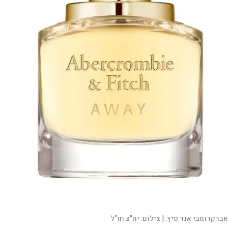
אברקרומבי אנד פיץ. |
צילום:
יח"צ חו"ל