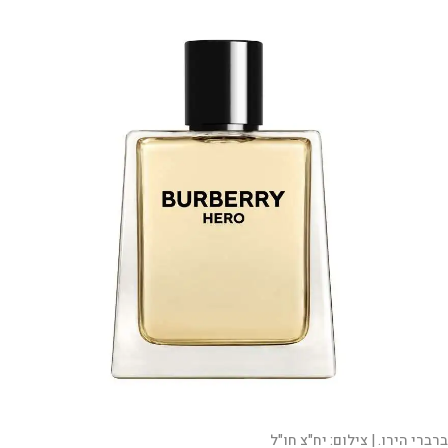
ברברי הירו. |
צילום:
יח"צ חו"ל