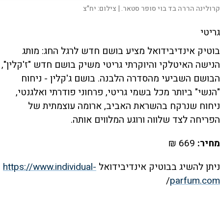
קרולינה הררה בד בוי סופר סטאר. |
צילום:
יח"צ
גריטי
בוטיק אינדיבידואל מציע בושם חדש לרגל החג: מותג
הנישה האיטלקי והיוקרתי גריטי משיק בושם חדש "ז'קלין",
הבושם השביעי מהסדרה הלבנה. בושם ג'קלין - ניחוח
"הנשי" ביותר מכל בשמי גריטי, פרחוני פודרתי ואלגנטי,
ניחוח שנרקח בהשראת האביב, ארומה עוצמתית של
הפריחה לצד שלווה ורוגע המלווים אותה.
מחיר:
669 ₪
ניתן להשיג בבוטיק אינדיבידואל
https://www.individual-
/
parfum.com