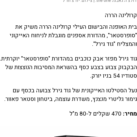
דולצ'ה גאבנה the one. |
צילום:
יח"צ חו"ל
קרולינה הררה
בית האופנה והבישום העילי קרולינה הררה משיק את
"סופרסטאר", מהדורת אספנים מוגבלת לניחוח האייקוני
והמצליח "גוד גירל".
גוד גירל מפזר אבק כוכבים במהדורת "סופרסטאר" יוקרתית.
הבקבוק צבוע בצבע כסף בהשראת המסיבות הנוצצות של
סטודיו 54 בניו יורק.
נעל הסטילטו האייקונית של גוד גירל צבועה בכסף עם
גימור גליטרי מנצנץ, משדרת עוצמה, ביטחון וסטאר פאוור.
מחיר:
470 שקלים ל-80 מ"ל