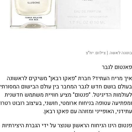
בוטגה לאשה. |
צילום:
יח"צ
פאנטום לגבר
איך מריח העתיד? חברת "פאקו רבאן" משיקים לראשונה
בעולם בושם חדש לגבר המחבר בין עולם הבישום המסורתי
לעולמות הדיגיטל. "פנטום" מציע חוויית משתמש חדשנית
ומפתיעה עטופה בניחוח ארומטי, חושני, בעיצוב רובוט רטרו
עתידני, האופייני ומזוהה עם פאקו רבאן.
פנטום הינו הניחוח הראשון שנוצר על ידי הגברת היצירתיות