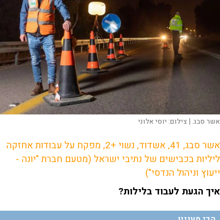
אשר סבג. |
צילום:
יוסי אלוני
אשר סבג, 41, אשדוד, נשוי +2, מפקח על עבודות אחזקה
ליליות בכבישים של נתיבי ישראל (מטעם חברת "יונה -
ייעוץ וניהול הנדסי")
איך הגעת לעבוד בלילות?
הכי מעניין