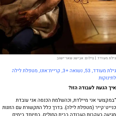
גילת מעודד. |
צילום:
אבישג שאר־ישוב
גילת מעודד, 53, נשואה +3, קריית־אונו, מטפלת לילה
לתינוקות
איך הגעת לעבודה הזו?
"במקצועי אני מיילדת, וכהשלמת הכנסה אני עובדת
כנייט־קייר (מטפלת לילה). בדרך כלל התקשורת עם הזוגות
מגיעה בעקבות העבודה בבית החולים, במיוחד בימים