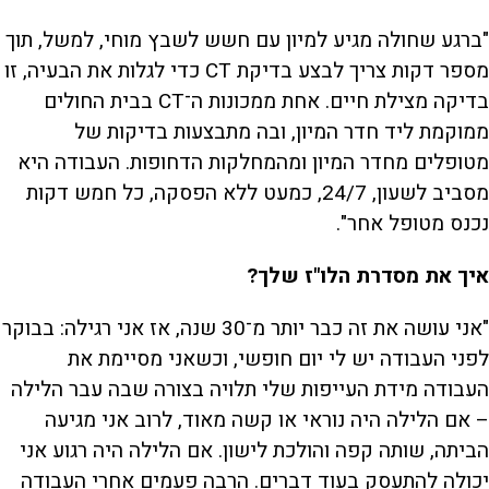
"ברגע שחולה מגיע למיון עם חשש לשבץ מוחי, למשל, תוך
מספר דקות צריך לבצע בדיקת CT כדי לגלות את הבעיה, זו
בדיקה מצילת חיים. אחת ממכונות ה־CT בבית החולים
ממוקמת ליד חדר המיון, ובה מתבצעות בדיקות של
מטופלים מחדר המיון ומהמחלקות הדחופות. העבודה היא
מסביב לשעון, 24/7, כמעט ללא הפסקה, כל חמש דקות
נכנס מטופל אחר".
איך את מסדרת הלו"ז שלך?
"אני עושה את זה כבר יותר מ־30 שנה, אז אני רגילה: בבוקר
לפני העבודה יש לי יום חופשי, וכשאני מסיימת את
העבודה מידת העייפות שלי תלויה בצורה שבה עבר הלילה
– אם הלילה היה נוראי או קשה מאוד, לרוב אני מגיעה
הביתה, שותה קפה והולכת לישון. אם הלילה היה רגוע אני
יכולה להתעסק בעוד דברים. הרבה פעמים אחרי העבודה