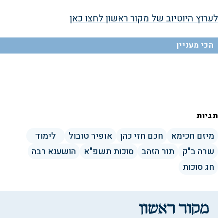
לערוץ היוטיוב של מקור ראשון לחצו כאן
V
הכי מעניין
i
d
תגיות
e
מיזם חכימא
חכם חזי כהן
אופיר טובול
לימוד
o
שרה ב"ק
תור הזהב
סוכות תשפ"א
הושענא רבה
חג סוכות