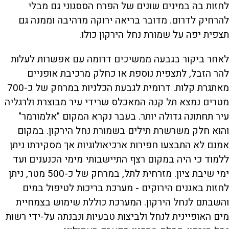
לחזות בה במינים שונים של הפרח הססגוני גם מבלי
להרחיק לדרום. מדובר בריאה ירוקה מרהיבה וממנה גם
תצפית יפה על שמורת נחל הירקון כולו.
לאחר ביקור בגבעה ממשיכים דרומה עם אפשרות לעלות
להר הזבל, לתצפית נוספת או כחלק מרכיבת אופניים
מאתגרת קלות. דרומית לגבעת הכלניות במרחק של כ-700
מטרים נמצא תל קנה המאכלס שרידי עיר מבוצרת ולרגליה
עיר תחתונה גדולה יותר. בעבר נקרא המקום "אלמורמר"
והוא חלק משרשרת תילים בשמורת נחל הירקון. במקום
אמנם לא התבצעו חפירות ארכיאולוגיות אך מסקירתו ניתן
ללמוד כי היה במקום רצף התיישבותי מימי הכנענים ועד
ימי שיבת ציון. מזרחית לתל, במרחק של כ-500 מטר, ניתן
לחזות באגנים הירוקים - מערכת בריכות לטיפול במים
והשבתם לנחל הירקון. המערכת כוללת שימוש בצמחיית
מים האופיינית לנחל ולביצות טבעיות ונבנתה על-ידי רשות