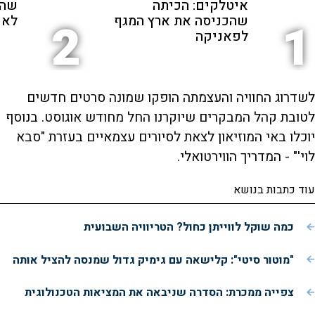
איטלקים: הכיתה
שהת
שהכניסה את ארץ המגף
לאנ
2
1
לפאניקה
לשדרוג החוויה והעצמתה הופקו שמונה סרטים חדשים
לטובת קהל המבקרים שיוקרנו החל מחודש אוגוסט. בנוסף
יוכלו באי המוזיאון לצאת לסיורים עצמאיים בעזרת "סבא
לוי'" - המדריך הווירטואלי.
עוד כתבות בנושא
כמה שוקל לווייתן כחול? הטריוויה השבועית
"מוטור סיטי": קלישאה עם גימיק גדול שמנסה להציל אותה
צפייה ממכרת: הסדרה שניבאה את המציאות הטכנולוגית