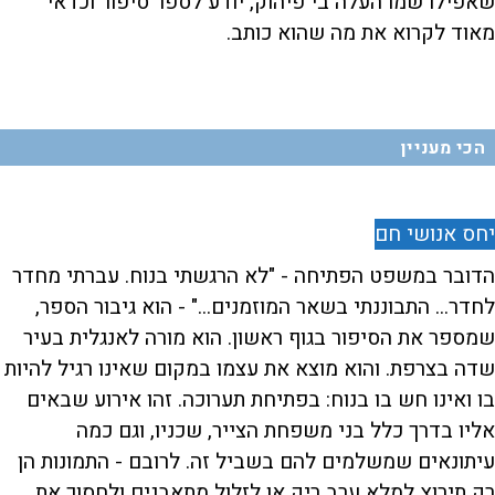
שאפילו שמו העלה בי פיהוק, יודע לספר סיפור וכדאי
מאוד לקרוא את מה שהוא כותב.
הכי מעניין
יחס אנושי חם
הדובר במשפט הפתיחה - "לא הרגשתי בנוח. עברתי מחדר
לחדר... התבוננתי בשאר המוזמנים..." - הוא גיבור הספר,
שמספר את הסיפור בגוף ראשון. הוא מורה לאנגלית בעיר
שדה בצרפת. והוא מוצא את עצמו במקום שאינו רגיל להיות
בו ואינו חש בו בנוח: בפתיחת תערוכה. זהו אירוע שבאים
אליו בדרך כלל בני משפחת הצייר, שכניו, וגם כמה
עיתונאים שמשלמים להם בשביל זה. לרובם - התמונות הן
רק תירוץ למלא ערב ריק או לזלול מתאבנים ולחסוך את