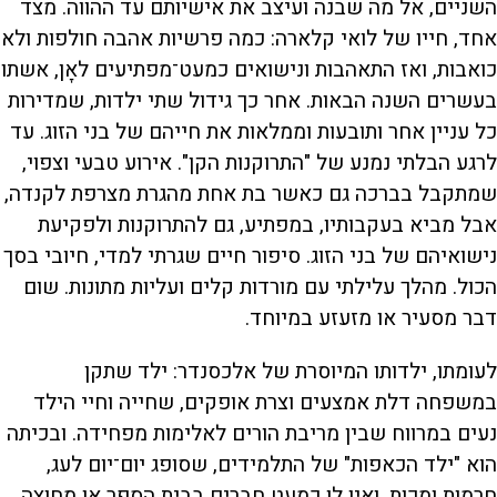
השניים, אל מה שבנה ועיצב את אישיותם עד ההווה. מצד
אחד, חייו של לואי קלארה: כמה פרשיות אהבה חולפות ולא
כואבות, ואז התאהבות ונישואים כמעט־מפתיעים לאָן, אשתו
בעשרים השנה הבאות. אחר כך גידול שתי ילדות, שמדירות
כל עניין אחר ותובעות וממלאות את חייהם של בני הזוג. עד
לרגע הבלתי נמנע של "התרוקנות הקן". אירוע טבעי וצפוי,
שמתקבל בברכה גם כאשר בת אחת מהגרת מצרפת לקנדה,
אבל מביא בעקבותיו, במפתיע, גם להתרוקנות ולפקיעת
נישואיהם של בני הזוג. סיפור חיים שגרתי למדי, חיובי בסך
הכול. מהלך עלילתי עם מורדות קלים ועליות מתונות. שום
דבר מסעיר או מזעזע במיוחד.
לעומתו, ילדותו המיוסרת של אלכסנדר: ילד שתקן
במשפחה דלת אמצעים וצרת אופקים, שחייה וחיי הילד
נעים במרווח שבין מריבת הורים לאלימות מפחידה. ובכיתה
הוא "ילד הכאפות" של התלמידים, שסופג יום־יום לעג,
חרמות ומכות, ואין לו כמעט חברים בבית הספר או מחוצה