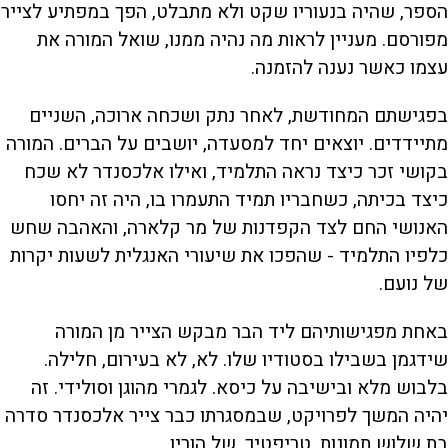
הספר, שהיה בנעוריו שקט ולא מתבלט, הפך במפתיע לצייר
מפורסם. מעניין לראות מה נהיה ממנו, שואל המורה את
עצמו כאשר נענה להזמנה.
בפגישתם המחודשת, לאחר נתק ושכחה ארוכה, השניים
מתיידדים. יוצאים יחד למסעדה, יושבים על הברים. המורה
בקושי זכר כיצד נראה התלמיד, ואילו אלכסנדר לא שכח
כיצד בכיתה, כשחבריו תמיד התעמרו בו, היה זה יחסו
האנושי החם לצד הקפדנות של מר קלארה, והאהבה שחש
כלפיו התלמיד - שהפכו את שיעורי האנגלית לשעות יקרות
של נועם.
באחת מפגישותיהם ליד הבר מבקש הצייר מן המורה
שידגמן בשבילו בסטודיו שלו. לא, לא בעירום, חלילה.
בלבוש מלא ובישיבה על כיסא. לגמרי מהוגן וסולידי. זה
יהיה המשך לפרויקט, שבמסגרתו כבר צייר אלכסנדר סדרה
בת שלוש תמונות, טריפטיך, של הוריו.