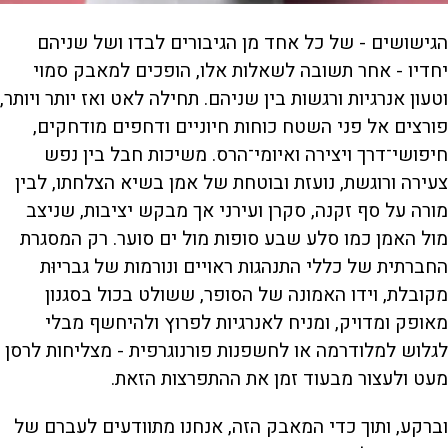
הגישושים - של כל אחד מן הגיבורים לבדו ושל שניהם
יחדיו - אחר תשובה לשאלות אלו, הופכים למאבק סמוי
וטעון אנרגיות ורגשות בין שניהם. תחילה לאט ואז יותר ויותר,
פורצים אל פני השטח כוחות חיוניים ודחפים מודחקים,
חיפושי־דרך ויצירה ואיומי־הרס. משיכות חבל בין נפש
צעירה ורוגשת, נועזת ובוטחת של אמן בשיא הצלחתו, לבין
מורה על סף זקנה, סקרן ועירני אך מבקש יציבות, שניצב
מול האמן כמו סלע שבע סופות מול ים סוער. רק המסגרת
החברתית של כללי התנהגות ראויים ונורמות של גבריוּת
מקובלת, וידו האמונה של הסופר, ששולט בכול בסגנון
מאופק ומדויק, ומניח לאנרגיות לפרוץ ולהיחשף מבלי
לגלוש למלודרמה או לחשפנות פורנוגרפית - מצליחות לרסן
מעט ולעצור מבעוד זמן את ההתפרצות הזאת.
וברקע, ותוך כדי המאבק הזה, אנחנו מתוודעים לעברם של