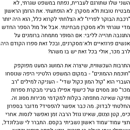
השני שלו שתורגם לעברית, נפתח במשפט שגרתי, לא
מבטיח טובות ולא מסקרן. לא הופתעתי. את הרומן הראשון
"רכבת הבוקר לפריז" לא הצלחתי לקרוא כלל, הוא היה יותר
מדי שגרתי ולא מסקרן מבחינתי. אבל אל מול הספר החדש
התגנבה תהייה לליבי: אם הסופר מתמחה ברומנים על
אנשים פרוזאיים ולא־מסקרנים, ובכל זאת ספרו הקודם היה
לרב מכר, אולי בכל זאת יש בו משהו?
התרבות העכשווית, שיצרה את המושג המעט מפוקפק
"חוכמת ההמונים" - במקום המשפט הלטיני היפה שנוסחו
העברי הוא "קול המון כקול שדי" - העניקה למילים "רב
מכר" סוג מסוים של כישוף אפילו בעיני מבקרת ספרות
ותיקה שאינה מתפתה בקלות למקדמי מכירות מסוג זה.
החלטתי לבדוק. מה כבר אפשר להפסיד? מדובר בספרון
כיס, קטן וצנום, שאינו גוזל הרבה זמן ואפשר לנסות. אחרי
חצי עמוד־עמוד ראשון נשביתי בקסם. התברר לי שבלונדל,