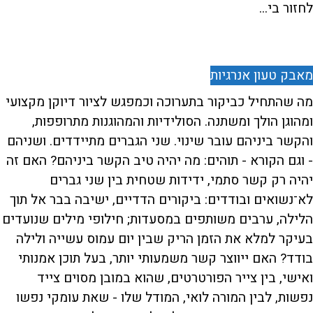
לחזור בי...
מאבק טעון אנרגיות
מה שהתחיל כביקור בתערוכה וכמפגש לציור דיוקן מקצועי
ומהוגן הולך ומשתנה. הסולידיות והמהוגנות מתרופפות,
והקשר ביניהם עובר שינוי. שני הגברים מתיידדים. ושניהם
- וגם הקורא - תוהים: מה יהיה טיב הקשר ביניהם? האם זה
יהיה רק קשר סתמי, ידידות שטחית בין שני גברים
לא־נשואים ובודדים: ביקורים הדדיים, ישיבה בבר אל תוך
הלילה, ערבים משותפים במסעדות; חילופי מילים שנועדים
בעיקר למלא את הזמן הריק שבין יום עמוס עשייה ולילה
בודד? האם ייווצר קשר משמעותי יותר, בעל תוכן אמנותי
ואישי, בין צייר הפורטרטים, שהוא במובן מסוים צייד
נפשות, לבין המורה לואי, המודל שלו - שאת עומקי נפשו