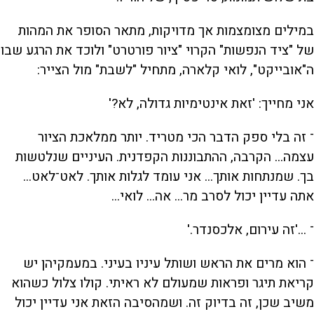
במילים מצומצמות אך מדויקות, מתאר הסופר את המהות
של "ציד הנפשות" הקרוי "ציור פורטרט" ולוכד את הרגע שבו
ה"אובייקט", לואי קלארה, מתחיל "לשבת" מול הצייר:
אני מחייך: 'זאת אינטימיות גדולה, לא?'
־ זה בלי ספק הדבר הכי מטריד. יותר ממלאכת הציור
עצמה... הקרבה, ההתבוננות הקפדנית. העיניים שנלטשות
בך. שמנתחות אותך... אני עומד לגלות אותך. לאט־לאט...
אתה עדיין יכול לסרב מר... אה... לואי...
־ ...'זה עירום, אלכסנדר.'
־ הוא מרים את הראש ושותל עיניו בעיני. במעמקיהן יש
קריאת תיגר ופראות שמעולם לא ראיתי. קולו צלול כשהוא
משיב שכן, זה בדיוק זה. ושמהסיבה הזאת אני עדיין יכול