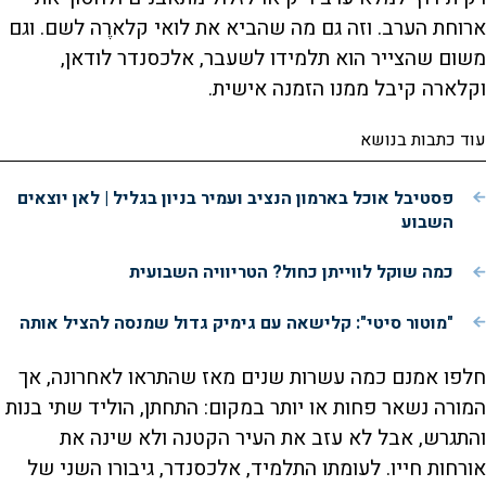
ארוחת הערב. וזה גם מה שהביא את לואי קלארֶה לשם. וגם
משום שהצייר הוא תלמידו לשעבר, אלכסנדר לודאן,
וקלארה קיבל ממנו הזמנה אישית.
עוד כתבות בנושא
פסטיבל אוכל בארמון הנציב ועמיר בניון בגליל | לאן יוצאים
השבוע
כמה שוקל לווייתן כחול? הטריוויה השבועית
"מוטור סיטי": קלישאה עם גימיק גדול שמנסה להציל אותה
חלפו אמנם כמה עשרות שנים מאז שהתראו לאחרונה, אך
המורה נשאר פחות או יותר במקום: התחתן, הוליד שתי בנות
והתגרש, אבל לא עזב את העיר הקטנה ולא שינה את
אורחות חייו. לעומתו התלמיד, אלכסנדר, גיבורו השני של