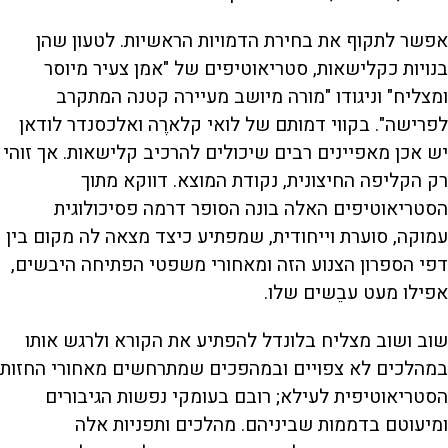
אפשר לתקוף את בחירת הדמויות הראשיות. לטעון שהן
בנויות כקלישאות, סטריאוטיפים של "אמן צעיר מיוסר
ומצליח" וניגודו "מורה מיושב מעיירה קטנה המתקרב
לפרישה". בקווי דמותם של לואי קלארֶה ואלכסנדר לודאן
יש אכן מאפיינים רבים שיכולים להרכיב קלישאות. אך זוהי
רק הקליפה החיצונית, נקודת המוצא. דווקא מתוך
הסטריאוטיפים האלה בונה הסופר דרמה פסיכולוגית
עמוקה, סוערת וייחודית, שמפתיע כיצד מצאה לה מקום בין
דפי הספרון הצנוע הזה ומאחורי משפטי הפתיחה היבשים,
אפילו מעט עבֵשים שלו.
שוב ושוב מצליח בלונדל להפתיע את הקורא ולרגש אותו
במהלכים לא צפויים ובמהפכים שמתרחשים מאחורי החזות
הסטריאוטיפית לעילא; רובם בעומקי נפשות הגיבורים
ומיעוטם בדממות שביניהם. מהלכים ותפניות אלה