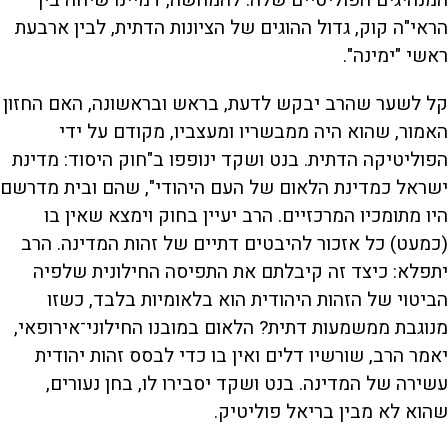
הראי"ה קוק, גדול ההוגים של הציונות הדתית, לבין ארבעת
ראשי "ימינה".
קל לשער שהרב יבקש לדעת, בראש ובראשונה, האם החזון
האמור, שהוא היה ממבשריו ומעצביו, מקודם על ידי
הפוליטיקה הדתית. בנט ושקד ינופפו ב"חוק היסוד: מדינת
ישראל כמדינת הלאום של העם היהודי", שהם ובית מדרשם
היו מתומכיו המרכזיים. הרב יעיין בחוק וימצא שאין בו
(כמעט) כל אזכור להיבטים דתיים של זהות המדינה. הרב
יתפלא: כיצד זה קיבלתם את התפיסה החילונית שלפיה
הביטוי של הזהות היהודית הוא בלאומיות בלבד, כשזו
מנוגבת ממשמעות דתית? הלאום במובנו החילוני־אירופאי,
יאמר הרב, שורשיו דלים ואין בו כדי לבסס זהות יהודית
עשירה של המדינה. בנט ושקד יסבירו לו, בחן נעורים,
שהוא לא מבין בריאל פוליטיק.