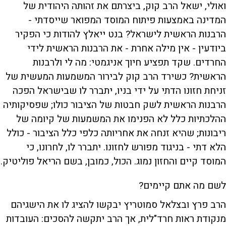
ואולי, ישאל הרב קוק, ביצרתם את זהותה היהודית של
המדינה באמצעות פיתוח המוסד המפואר שייסדתי -
הרבנות הראשית לישראל? בנט ייאלץ להודות כי הפקיר
ביודעין - אין מילה אחרת - את הרבנות הראשית לידי
החרדים. שקד תפציע חיוך אניגמטי: מה לי ולרבנות
הראשית? כשירד הרב קוק לבירור המשמעות המעשית של
זניחת חזונו הדתי על ידי בניו, יתברר לו שבישראל הפכה
הרבנות הראשית לשק חבטות של הציבור כולו; שפסיקותיה
ההלכתיות כלל לא הפנימו את המשמעות של קיומה של
ריבונות; שהיא זנחה את אחריותה כלפי כלל הציבור - כולל
הלא דתי - בניגוד מפורש לחזונו. יתברר לו, לחרונו, כי
המוסד קיים והחזון נמוג. הכול, כמובן, בשם הריאל פוליטיק.
לשם מה אתם קיימים?
הרב פרץ ובצלאל סמוטריץ יבקשו להציג לו את הישגיהם
מנקודת ראות חרד"לית, אך הרב יתקשה להסכים: העובדות