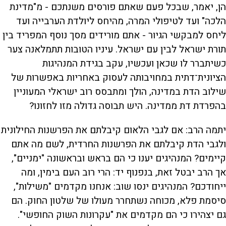
הן, יאמר, שבכל פעם שאתם פורסים משנתכם - מ"מדינת
הלכה" ועד לטיפולי המרה, מהיחס ליולדת הערבייה ועד
ליחס למבקשי הגיור - אתם מורידים מסך נוסף המפריד בין
תורת ישראל לבין עם ישראל. עיניו הטובות תתמלאנה צער
כשיתברר לו שכאן ועכשיו, עקב בגידת המנהיגות
הציונית־דתית במחויבותה לעסוק באחריות באפשרות של
שילוב הדת במדינה, הולך ומתבסס רוב ישראלי המעוניין
בהפרדת דת ממדינה. היש תבוסה גדולה מזו לחזונו?
יתמה הרב: אם לגבי הלאום קיבלתם את הפרשנות החילונית
ולגבי הדת קיבלתם את הפרשנות החרדית, לשם מה אתם
קיימים? המנהיגים יענו כי הם בראש ובראשונה "ימניים",
אך הרב יבטל זאת, בנפנוף יד: הרי רוב העם בימין, ומה
ייחודכם? המנהיגים ינסו שוב: אנחנו מקדמים "משילות",
סיסמת פלא, מכוחה נשתחרר מעולו של שלטון החוק. הם
גם יצהירו כי הם מקדמים את "עקרונות השוק החופשי".