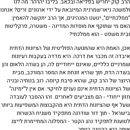
הרב קוק יחריש בפליאה ובכאב. בליבו יהרהר: מה לנו
ולמשנה ניאו־שמרנית המיובאת על ידי ארגונים זרים? אנחנו
"ממלכתיים", יטענו המנהיגים, אך הרב יתקשה להאמין:
האם מי שתוקף את מוסדות המדינה - משטרה, פרקליטות
ובית משפט - הוא ממלכתי?
אכן, האמת היא שהתנועה הפוליטית של הציונות הדתית
איבדה זה מכבר את דרכה. היא מדדה בעקבות רעיונות
שמרניים כלליים, שאינם ייחודיים לה, הן בשדה הלאום והן
בשדה הדת, תוך שהיא זונחת את המסר המורכב, מבית
היוצר של הרב קוק, שהוא סיבת קיומה. רוב בנותיה ובניה
של הציונות הדתית אינם נענים לחיקוי. אם אין ל"ימינה"
חזון ייחודי - הם מצביעים לאחרים. זהו ההסבר לעובדה
שעל אף שהציונות הדתית היא מהקבוצות המשפיעות ביותר
בישראל - תוך דור שודרגה מתפקיד משגיח הכשרות
לטוענת לתפקיד נהג הקטר - המפלגה המתיימרת לייצג
אותה היא הקטנה ביותר.