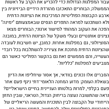
עבור המפלגות הגדולות כדי להכריע את הקרב על ראשות
הממשלה; הבוחרים התאכזבו מהורדת הידיים הביזיונית בין
ארבע הקבוצות הפוליטיות המרכיבות את הציונות הדתית
ולא השתכנעו למראה התפרים הגסים שבאמצעותם "ימינה"
הפכה את העקוב המהותי למישור ארגוני; הבוחרים מצאו
נציגים אותנטיים ובעלי משקל של הציונות הדתית, במובנה
הסוציולוגי, גם במפלגות אחרות. כמובן, יש חשיבות לעובדה
שהציונות הדתית מחנכת את צעיריה להשתלבות בכל רובדי
העשייה, והם מממשים זאת גם בהקשר הפוליטי כאשר הם
מצביעים למפלגות "כלליות".
הסברים אלו נכונים בוודאי, אך אסור שיחליפו את הדיון
בשאלת העומק: מדוע המחנה הלאומי־דתי ניגף פעם אחר
פעם בקלפי, למרות בולטותו העניינית בחיים הישראליים?
נראה שהתשובה נעוצה בריחוק הגדול, הטראגי, שבין החזון
הייחודי של הקבוצה לבין התוכנית והמעשה הריאליים של
המנהיגים הפוליטיים שלה. להמחשה, דמיינו שיחה בין