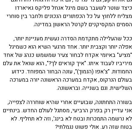
כיצד שוטר לשעבר בשם מיגל אנחל פליקס גאיארדו
מצליח ללחוץ על כל הכפתורים הנכונים ולחבר בין סוחרי
הסמים המקסיקנים לקרטל הראשון במדינה.
ככל שהעלילה מתקדמת הסדרה נעשית מעניינת יותר,
אפלה יותר וקצבית יותר. אחד מרגעי השיא הוא כשמיגל
"מציע" באיומי אקדח לבחור צעיר שמשמש כנהג של אחד
מיריביו לעבוד איתו. "איך קוראים לך?", הוא שואל את עלם
החמודות. "צ'אפו (הנמוך)", עונה הבחור המפוחד. כידוע
בעולם הנרקוס, אקדח במערכה הראשונה יורה במערכה
השלישית. וגם בשנייה. ובראשונה.
בשורה התחתונה, שבועיים אחרי שהיא שוחררה לצפייה,
אני עדיין רק בפרק הרביעי, מסתגל לעולם החדש. בינתיים
לא נרשמה התמכרות ובטח לא בינג', וזה לא תחליף. לא
בטוח שזה רע. אולי פשוט נגמלתי?