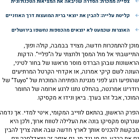
צפייה ממכרת: הסדרה שניבאה את המציאות הטכנולוגית
קליטת עלייה: להבין את יוצאי ברית המועצות דרך האוזניים
האוצרות שכמעט לא יוצאים מהכספות נחשפו בירושלים
מוכן להתמכרות חדשה, מצויד בבמבה, קולה ופוך,
התיישבתי אל מול המסך ולחצתי על ה"פליי". הדקות
הראשונות שבהן הברדס מוסר מראשו של בחור לטיני,
העונה לשם קיקי אמרנה, או אקדחי הקרטל המרתיעים
שהופיעו רגע לפני מנגינת הפתיחה המוכרת של "Tuyo" של
רודריגו אמרנטה, בהחלט נתנו לרגע ארומה של החומר
המוכר, אבל זהו בערך. ביאן ונידו א מקסיקו.
הפרק הראשון, בהתאם לווייב המקומי, איטי למדי. אך נדמה
שנרקוס מקסיקו בונה את העלילה לטווח ארוך, ולכן היא
מבקשת להכניס אותך לארץ חדשה שבה אתה צריך להבין
גם את הרקע, גם מי נגד מי, גם איפה זה גוואדלחרה וגם