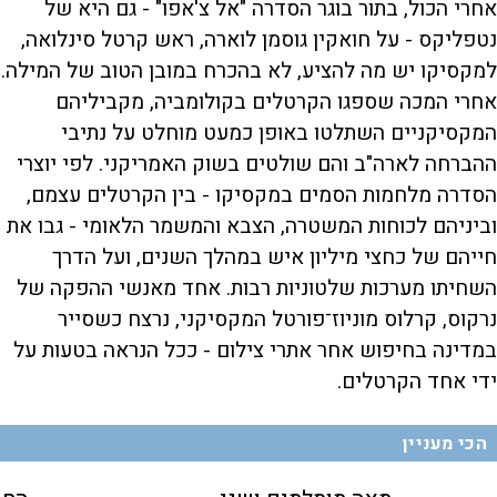
אחרי הכול, בתור בוגר הסדרה "אל צ'אפו" - גם היא של
נטפליקס - על חואקין גוסמן לוארה, ראש קרטל סינלואה,
למקסיקו יש מה להציע, לא בהכרח במובן הטוב של המילה.
אחרי המכה שספגו הקרטלים בקולומביה, מקביליהם
המקסיקניים השתלטו באופן כמעט מוחלט על נתיבי
ההברחה לארה"ב והם שולטים בשוק האמריקני. לפי יוצרי
הסדרה מלחמות הסמים במקסיקו - בין הקרטלים עצמם,
וביניהם לכוחות המשטרה, הצבא והמשמר הלאומי - גבו את
חייהם של כחצי מיליון איש במהלך השנים, ועל הדרך
השחיתו מערכות שלטוניות רבות. אחד מאנשי ההפקה של
נרקוס, קרלוס מוניוז־פורטל המקסיקני, נרצח כשסייר
במדינה בחיפוש אחר אתרי צילום - ככל הנראה בטעות על
ידי אחד הקרטלים.
הכי מעניין