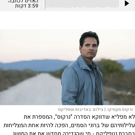
האזינו לכתבה
3:59
דקות
נרקוס מקסיקו. |
צילום:
באדיבות נטפליקס
לא מפליא שדווקא הסדרה "נרקוס", המספרת את
עלילותיהם של ברוני הסמים, הפכה להיות אחת המצליחות
בחברת נטפליקס - מי שהגדירה מחדש את את המושג