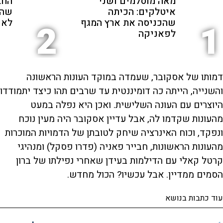
מאה מוסלמים ושני
החב
איטלקים: הכיתה
שהת
שהכניסה את ארץ המגף
לאנ
2
1
לפאניקה
דמותו של אסקובר, שעמדה במוקד העונות הראשונה
והשנייה, הייתה כה דומיננטית עד שרבים תהו כיצד יתמודדו
היוצרים עם העונה השלישית. ואכן היא נפלה במעט
מהעונות שקדמו לה, אבל עדיין אסקובר היה מעין נוכח
ונפקד, וכוח האינרציה שיחק לטובתן של הדמויות המוכרות
מהעונות הראשונות, חבייר פאניה (פדרו פסקל) ומנהיגי
קרטל קאלי עם הדילמות בעידן שאחרי נפילתו של ברון
הסמים ממדיין. אבל עכשיו? הכול מחדש.
עוד כתבות בנושא