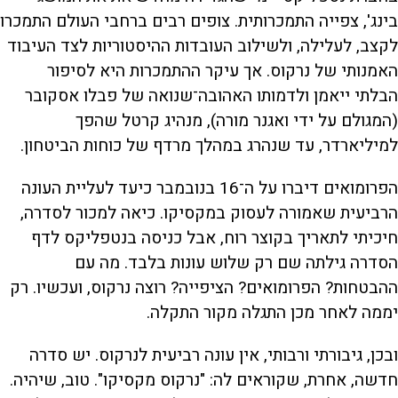
בינג', צפייה התמכרותית. צופים רבים ברחבי העולם התמכרו
לקצב, לעלילה, ולשילוב העובדות ההיסטוריות לצד העיבוד
האמנותי של נרקוס. אך עיקר ההתמכרות היא לסיפור
הבלתי ייאמן ולדמותו האהובה־שנואה של פבלו אסקובר
(המגולם על ידי ואגנר מורה), מנהיג קרטל שהפך
למיליארדר, עד שנהרג במהלך מרדף של כוחות הביטחון.
הפרומואים דיברו על ה־16 בנובמבר כיעד לעליית העונה
הרביעית שאמורה לעסוק במקסיקו. כיאה למכור לסדרה,
חיכיתי לתאריך בקוצר רוח, אבל כניסה בנטפליקס לדף
הסדרה גילתה שם רק שלוש עונות בלבד. מה עם
ההבטחות? הפרומואים? הציפייה? רוצה נרקוס, ועכשיו. רק
יממה לאחר מכן התגלה מקור התקלה.
ובכן, גיבורתי ורבותי, אין עונה רביעית לנרקוס. יש סדרה
חדשה, אחרת, שקוראים לה: "נרקוס מקסיקו". טוב, שיהיה.