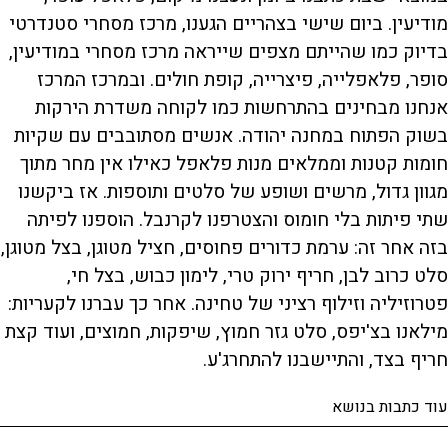
מודיעין. ביום שישי בצהריים הגענו, מרכז מסחרי סטנדרטי
בדיוק כמו שהייתם מצפים שייראה מרכז מסחרי במודיעין,
סופר, פלאפלייה, פיצרייה, קופת חולים. ובמרכז המרכז
אנחנו מבחינים בהתרחשות כמו לקוחה משדרת הירקות
בשוק הפתוח במחנה יהודה. אנשים מסתובבים עם שקיות
חומות קטנות וממלאים מנות פלאפל כאילו אין מחר מתוך
מגוון גדול, מרשים ושופע של סלטים ותוספות. אז ביקשנו
שתי פיתות בלי חומוס והצטרפנו לקרנבל. הוספנו לפיתה
בזה אחר זה: ערמת כדורים פחוסים, חציל מטוגן, בצל מטוגן,
סלט כרוב לבן, חריף ירוק טרי, לימון כבוש, בצל חי,
פטרוזיליה וזילוף רציני של טחינה. אחר כך עברנו לקעריות:
מילאנו בצ'יפס, סלט גזר חמוץ, שיפקות, חמוצים, ועוד קצת
חריף בצד, והתיישבנו להתחרג'ע.
עוד כתבות בנושא