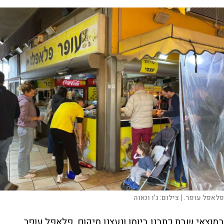
פלאפל עופר. |
צילום:
ג'ו ונאוה
במוצאי שבת כתבנו ביומן ונעצנו מיקום, פלאפל עופר,