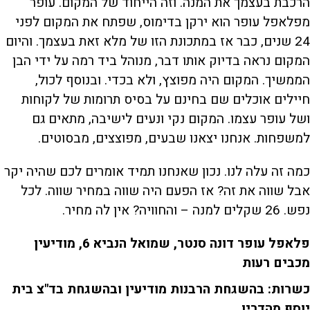
הרכבת בעצמך את המנה. וזה הייחוד של המקום. עופר
מפלאפל עופר הוא ירקן בדימוס, שפתח את המקום לפני
24 שנים, כבר אז במתכונת הזו של מלא זאת בעצמך. והיום
המקום נראה בדיוק אותו דבר, מנוהל ביד רמה על ידי הבן
הממשיך. המקום היה מפוצץ, ולא בכדי. ובנוסף לכול,
חיילים אוכלים שם בחינם על בסיס תרומות של לקוחות
ושל עופר עצמו. המקום נקי ונעים לישיבה, מתאים גם
למשפחות. אנחנו יצאנו שבעים, מפוצצים, מבסוטים.
כמה זה עלה לנו. נכון שאנחנו תמיד אומרים לכם שהיה יקר
אבל שווה את זה? אז הפעם היה שווה במחיר שווה. לכל
נפש. 26 שקלים למנה – והחוויה? אין לה מחיר.
פלאפל עופר דונה סנטר, שמואל הנביא 6, מודיעין
מכבים רעות
כשרות: בהשגחת הרבנות מודיעין ובהשגחת בד"צ בית
יוסף מהדרין