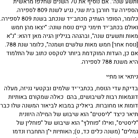
ותשע שנה". אם נוסיף את 70 השנים שחלפו מראשית
הספירה עד חורבן בית שני, נגיע לשנת 809 לספירה.
כלומר, הסופר העתיק מכתב־יד שנכתב בשנת 809 לספירה.
ואולם בכתב־יד תימני קיים נוסח שונה: "יצאו מהן חמש
מאות ותשעים שנה", ובהגהה בגיליון הגיה מאן דהוא: "נ"א
[נוסח אחר] חמש מאות שלשים ושמנה", כלומר שנת 788.
אם כן, העדות המוקדמת ביותר לטקסט כתוב של התלמוד
היא משנת 788 לספירה.
ניתאי או מתיי
בדיקת עדי הנוסח, בכתבי־יד שלמים ובקטעי גניזה, מעלה
דוגמאות רבות לשיבושים, בהם כאלה שמקורם באותיות
דומות או מחוברות. ביאליק במבוא לביאור המשנה שלו כבר
תיאר כיצד "ליסטים" הוא שיבוש של המילה היוונית
"ליסטיס", ואילו "פוחלץ" הוא שיבוש של "פוחלין של
גמלים" (משנה כלים כד, ט); האותיות י"ן התחברו ונדמו