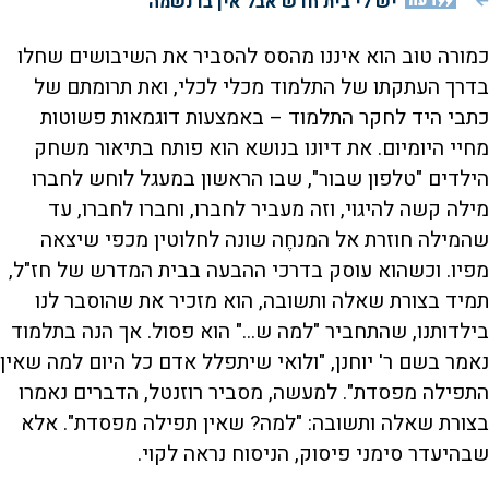
דעה
יש לי בית חדש אבל אין בו נשמה
כמורה טוב הוא איננו מהסס להסביר את השיבושים שחלו
בדרך העתקתו של התלמוד מכלי לכלי, ואת תרומתם של
כתבי היד לחקר התלמוד – באמצעות דוגמאות פשוטות
מחיי היומיום. את דיונו בנושא הוא פותח בתיאור משחק
הילדים "טלפון שבור", שבו הראשון במעגל לוחש לחברו
מילה קשה להיגוי, וזה מעביר לחברו, וחברו לחברו, עד
שהמילה חוזרת אל המנחֶה שונה לחלוטין מכפי שיצאה
מפיו. וכשהוא עוסק בדרכי ההבעה בבית המדרש של חז"ל,
תמיד בצורת שאלה ותשובה, הוא מזכיר את שהוסבר לנו
בילדותנו, שהתחביר "למה ש..." הוא פסול. אך הנה בתלמוד
נאמר בשם ר' יוחנן, "ולואי שיתפלל אדם כל היום למה שאין
התפילה מפסדת". למעשה, מסביר רוזנטל, הדברים נאמרו
בצורת שאלה ותשובה: "למה? שאין תפילה מפסדת". אלא
שבהיעדר סימני פיסוק, הניסוח נראה לקוי.