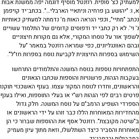
למעתיק כצ' סופית. רוזנטל מוסיף דוגמה יפה ממשנת אבות
א, ו: "יהושע בן פרחיה וניתאיי הארבלי...". בכתב־יד קויפמן
נכתב "מתיי", וכפי הנראה האות מ' נדמתה למעתיק כאותיות
נ' וי'. לא רק כתבי יד ודפוסים קדומים של התלמוד עשויים
לשפוך אור על נוסחו המקורי, אלא גם מקורות חיצוניים
ובהם האוונגליונים, כפי שמראה רוזנטל במאמר "על
השימוש בספרות החיצונית לקביעת נוסח בספרות חז"ל".
התפתחויות נוספות בנוסח המשנה והתלמודים התרחשו
בעקבות הגהות, פרשנויות והוספות שכתבו הגאונים
והראשונים, וחדרו לנוסח המקור עצמו. בענף האשכנזי תוקנו
פרטים רבים לפי הגהות רש"י או בעלי התוספות, ואילו בענף
הספרדי השפיע הרמב"ם על נוסח המשנה. חלק גדול
מהחדירות המאוחרות הללו כבר זוהו על ידי הראשונים או
ב"שיטה מקובצת". רוזנטל אסף את ההוספות שברור כי הן
מאוחרות והסביר כיצד השתלשלו, וזאת מתוך עיון מעמיק
במקבילות ובכתבי־יד.