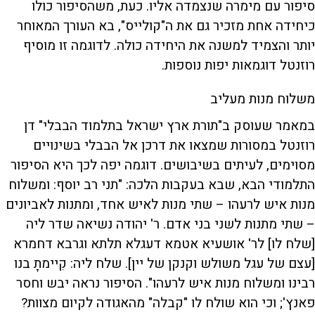
סיפור עם מימרה שנצמדה אליו. כעת, משהסיפור כולו
כיחידה אחת מזכיר גם את ה"קולייס", בא העורך המאוחר
יותר והצמיד למשנה את היחידה כולה. לדוגמה זו מוסיף
רוזנטל דוגמאות יפות נוספות.
משלוח מנות מעליב
במאמר שעוסק ב"תורת ארץ ישראל בתלמוד הבבלי" דן
רוזנטל במסורות שמצאו את דרכן אל הבבלי בשינויים
מסוימים, לעיתים בשיבושים. דוגמה יפה לכך היא הסיפור
התלמודי הבא, שבא בעקבות הלכה: "תני רב יוסף: ומשלוח
מנות איש לרעהו – שתי מנות לאיש אחד, ומתנות לאביונים
– שתי מתנות לשני בני אדם. ר' יהודה נשיאה שדר ליה
[שלח לו] לר' אושעיא אטמא דעגלא תלתא וגרבא דחמרא
[עצם של עגל משולש וקנקן של יין]. שלח ליה: קִיימתָ בנו
רבינו ומשלוח מנות איש לרעהו". הסיפור נראה יבש וחסר
פאנץ'; וכי הוא שולח לו "קבלה" מהאגודה לקיום מצוות?