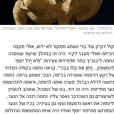
ה"פוחלין" - שק האוכף - הפך ל"פוחלץ". פסל של גמל, סין, המאה השמינית.
|
צילום:
גטי אימג'ס
קול דקיק של בכי נשמע ממקור לא ידוע, אולי מקצה
הכיתה ואולי מעבר לקיר. היה זה במהלך שיעור שמסרה
נחמה ליבוביץ בפני תלמידות צעירות. "וְלֹא יָכֹל יוֹסֵף
לְהִתְאַפֵּק... וַיִּתֵּן אֶת קֹלוֹ בִּבְכִי", קראה נחמה בקולה המדוד.
על רקע הדממה ששררה בכיתה, הבכי נשמע ברמה. נחמה
ניגשה לדלת הברזל, פערה אותה לרווחה, וראתה לתדהמתה
נער מתייפח. היה זה דוד, בנו של המנהל, שאהב להאזין
לשיעורים גם כשהדבר נאסר עליו. נחמה רכנה אל הנער,
ליטפה את ראשו ודמעות נצצו גם בעיניה: בכיו של הנער
המתרגש מסיפור יוסף ואחיו היה אחת המחמאות הגדולות