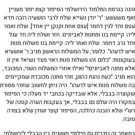
והנה בגרסת התלמוד הירושלמי הסיפור קצת יותר מעניין
ואף משעשע: "ר' יודן נשייא שלח לרבי הושעיה רובה חדא
עטם וחד לגין דחמר [עצם אחת וקנקן יין אחד]. שלח ואמר
ליה: קיימת בנו ומתנות לאביונים. חזר ושלח ליה חד עגל
וחד גרב דחמר. שלח ואמר ליה: קיימת בנו משלוח מנות
איש לרעהו". כלומר, על המשלוח הראשון מגיב ר' אושעיא
בעוקצנות: "כלום זהו משלוח מנות ראוי מצד נשיא? אין זו
אלא מתנה לאביונים!" ואילו אחרי המשלוח השני, המכובד,
הוא מגיב "כעת נהגת כהוגן, זוהי מתנה מכובדת שמקיימים
בה משלוח מנות איש לרעהו". היה ניתן לחשוב שזוהי מסורת
שקוצרה בבבלי, אלא שבדיקה בכתבי יד מעלה כי הסיפור
במקורו היה שלם גם בבבלי, אך בעקבות הערה קטנה של
רש"י שלא הובנה כהלכה, הסיפור קוצר ועודן שלא בצורה
טובה.
במאמר זה נזכרים גם חילופי מושגים בין הבבלי לירושלמי,