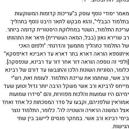
מאמר יסודי נוסף עוסק ב"עריכות קדומות המשוקעות
בתלמוד הבבלי", והוא מבקש לתאר היבט נוסף בתהליך
עריכת התלמוד, השנוי במחלוקת היסטורית קדומה ביותר.
רב שרירא גאון (בבל, המאה העשירית) תיאר את התהוותו
של התלמוד כתהליך מתמשך והדרגתי: "ולפום האכי
איתוספא הוראה דארא בתר דארא עד ראבינא דאיפסקא"
[ולפי זה נוספה הוראה דור אחר דור עד רבינא, שנפסקה].
כלומר, הסוגיות השונות הלכו והתגבשו עד דורם של רבינא
ורב אשי, שחתמו את עריכת התלמוד. לעומת זאת, רש"י
מייחס לרבינא ורב אשי משקל הרבה יותר גדול וטוען שעד
ימיהם היו שמועות והלכות מפוזרות, והם "סידרו שמועות
אמוראין שלפניהם, וקבעו על סדר המסכתות כל אחד ואחד
אצל המשנה הראויה והשנויה לה". כלומר, התלמוד נוצר
בימי רבינא ורב אשי. במחקר מנסים ליישב בין שתי
הגישות.