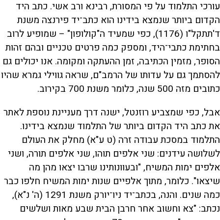
עורכי התלמוד על פי המסורת, רבינא ורב אשי. כתב היד
הקדום ביותר שנמצא בידינו הוא כתב־יד פירנצה משנת
ד'תתקל"ו (1176), כפי שמעיד ה"קולופון" – שמופיע לרוב
בחתימת כתבי־היד, ומספק כמה פרטים טכניים ובהם זהות
הסופר, מזמין הכתיבה, זמן ההעתקה ומקומה. אנו יכולים גם
להסתמך גם על עדותו של הרמב"ם, שראה גווילי גמרא שהיו
כתובים מזה 500 שנה, כלומר משנת 700 בקירוב.
אבל, כפי שמצביע רוזנטל, ישנה דרך מעניינת נוספת לאתר
את כתב היד הקדום ביותר של התלמוד שנמצא בידינו.
התלמוד במסכת עבודה זרה (ט ע"א) מחלק את העולם
לשלושה עידנים: שני אלפים תוהו, שני אלפים תורה, ושני
אלפים ימות המשיח, "ובעוונותינו שרבו יצאו מהן מה
שיצאו". כלומר, מתוך אלפיים שנות ימות המשיח חלפו כבר
כמה שנים. והנה, בכתב־יד ניו־יורק משנת 1291 (ה' נ"א),
נכתב: "צא וחשוב אחר חרבן הבית שבע מאות ושלשים