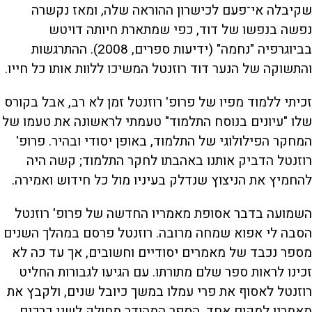
שקיבלה אי־פעם לכישרון ההוראה שלה, ומאז נקשרה
נפשה בנפשו של דוד, כפי שמתארת חיותה דויטש
בביוגרפיה "נחמה" (ידיעות ספרים, 2008). ההתרגשות
והתשוקה של הנער דוד רוזנטל המשיכו ללוות אותו כל חייו.
זכיתי ללמוד מפיו של פרופ' רוזנטל זמן לא רב, אבל בקורס
שלו "עיונים בנוסח התלמוד" טעמתי לראשונה את טעמו של
המחקר הפילולוגי של התלמוד, באופן יסודי ובהיר. פרופ'
רוזנטל הדביק אותנו באהבתו לחקר התלמוד; קשה היה
להחמיץ את הניצוץ שנדלק בעיניו מול כל חידוש ואמירה.
השמועה בדבר אסופת מאמריו החדשה של פרופ' רוזנטל
הסבה לי אפוא שמחה מרובה. רוזנטל פרסם במהלך השנים
מספר נכבד של מאמרים יסודיים וחשובים, אך עד כה לא
זכינו לראות ספר שלם מתורתו. עם הגיעו לגבורות החליט
רוזנטל לאסוף את פרי עמלו במשך כיובל שנים, ולקבץ את
מאמריו למקום אחד. הספר המהודר מחולק לשני כרכים