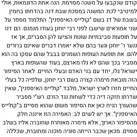
קודם שנקבעו על משנה מסוימת. הנה אחת הדוגמאות, אולי
למיטיבי לכת: המשנה במסכת שבת דנה בהדחתו בחמין
בשבת של דג בשם "קולייס האיספנין". התלמוד מספר על
שני אמוראים שישבו לפני רבי יוחנן בעודו מנמנם. הם דנו
על תופעות סביבתיות שונות והציעו להן הסברים, אך אז
ננער ר' יוחנן וגער בהם שלא יאמרו דברים שאינם ברורים
להם. את תופעת העופות השמנים בבבל שהם עסקו בה הוא
מסביר בכך שהם לא גלו מארצם, בעוד שהעופות בארץ
ישראל גלו, יחד עם בני האדם ובעלי החיים. לאחר הסיפור
הזה מובאת מימרה קצרה בשם רבי יוחנן, שלפיה כל בעלי
החיים חזרו לארץ ישראל, מלבד "קולייס האיספנין", שאין
שדרתו חזקה דיה כדי לשחות נגד הזרם. רש"י מסביר
שהעורך הניח כאן את הסיפור משום שהוא מסיים ב"קולייס
האיספנין". אך יש לשים לב: האמירה הזו איננה חלק
מהסיפור הארוך, אלא מימרה מאוחרת שחוברה אליו בשלב
מסוים. מכאן שכבר הייתה סוגיה מוכנה ומחוברת, שכללה