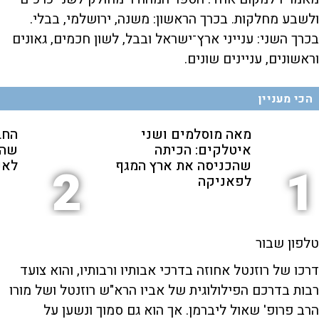
ולשבע מחלקות. בכרך הראשון: משנה, ירושלמי, בבלי.
בכרך השני: ענייני ארץ־ישראל ובבל, לשון חכמים, גאונים
וראשונים, עניינים שונים.
הכי מעניין
מאה מוסלמים ושני
החב
איטלקים: הכיתה
שהת
שהכניסה את ארץ המגף
לאנ
2
1
לפאניקה
טלפון שבור
דרכו של רוזנטל אחוזה בדרכי אבותיו ורבותיו, והוא צועד
רבות בדרכם הפילולוגית של אביו הרא"ש רוזנטל ושל מורו
הרב פרופ' שאול ליברמן. אך הוא גם סמוך ונשען על