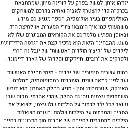
יזדהו איתן. למשל בפרק על קורינה מיוון, שמתחבאת
בכרכרה כדי להצטרף לאביה ואחיה בדרכם למשחקים
האולימפיים בעיר אולימפיה. הספר מנגיש גם מידע
משמעותי כמו איך הומצאו ציורי המערות, או לחיצת היד,
ובאופן מפתיע מלמד גם את הקוראים המבוגרים שלו לא
מעט. מהבחינה הזאת הוא מזכיר קצת את הגרסה הידידותית
לילדים של "קיצור תולדות האנושות" של יובל נח הררי,
ולפרקים את "רובים, חיידקים ופלדה" של ג׳ארד דיימונד.
בתום עשרים סיפורים של ילדים - מימי תחילת האנושות
ועד לפני כמאה שנים, העוברים במסופוטמיה, ממלכת
האינקה, שטרסבורג וסין - מגיע החלק האחרון. הוא דורש
השתתפות עצמית וזהו גם החלק שהכי אהבתי: מקום שבו
נשאר לכל ילד לכתוב על הילדות שלו עצמו, ולשאול את
הסבים והסבתות על הילדות שלהם. בעזרת השאלות
הילדים מתחברים לחייהם של אחרים תוך התבוננות בחיים