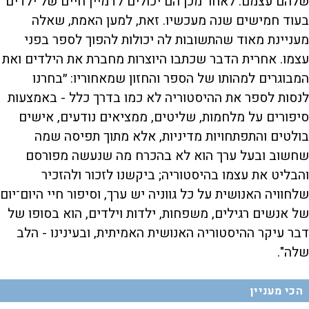
שלהם עצמם. לאחר מכן הם יכולים לדמיין חיים של ילדים
בעוד חמישים שנה מעכשיו. זאת, למען האמת, שאלה
מעניינת מאוד שהתשובות לה יכולות להפוך לספר בפני
עצמו. אחרית הדבר שכתבו היוצרות מחברת את הילדים ואת
המבוגרים למהותו של הספר והחזון שמאחוריו: ״בחרנו
לנסות לספר את ההיסטוריה לא כמו בדרך כלל - באמצעות
סיפורים על מלחמות, שליטים, ממציאים נודעים, אישים
בולטים והתפתחויות מדיניות, אלא מתוך תפיסה שמה
שחשוב ובעל ערך הוא לא בהכרח מה שנעשה מפורסם
והבליט את עצמו בהיסטוריה; ביקשנו לזכור ולהזכיר
שלחוויה האנושית על כל גווניה יש ערך, וסיפור חיי היום־יום
של אנשים רגילים, משפחות, ילדות וילדים, הוא בסופו של
דבר עיקר ההיסטוריה האנושית האמיתית, ובעינינו - הלב
שלה".
הכי מעניין