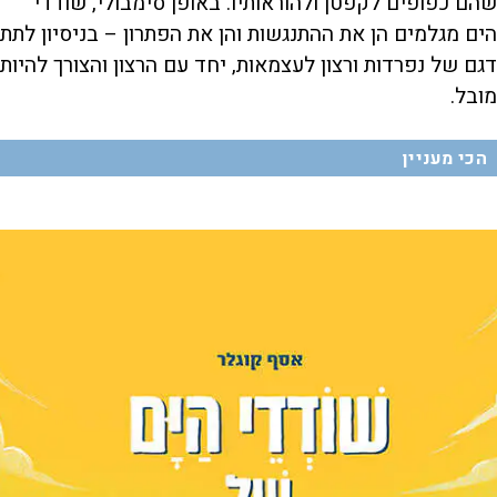
שהם כפופים לקפטן ולהוראותיו. באופן סימבולי, שודדי
הים מגלמים הן את ההתנגשות והן את הפתרון – בניסיון לתת
דגם של נפרדות ורצון לעצמאות, יחד עם הרצון והצורך להיות
מובל.
הכי מעניין