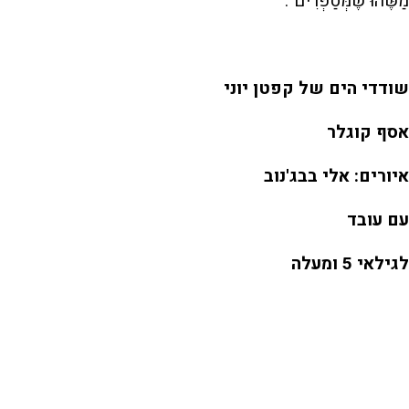
מַשֶּׁהוּ שֶׁמְּסַפְּרִים".
שודדי הים של קפטן יוני
אסף קוגלר
איורים: אלי בבג'נוב
עם עובד
לגילאי 5 ומעלה