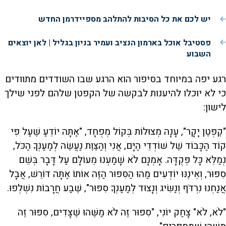
יש לכם את כל הסיבות להתלהב מספיידרמן החדש
פסטיבל אוכל בארמון הנציב ועמיר בניון בגליל | לאן יוצאים
השבוע
רגע יפה במיוחד בסיפור הוא הרגע שבו השודדים מתוודים
כי לא יוכלו להיענות לבקשה של הקפטן שלהם לפני שילך
לישון:
"קֶפְּטֶן יָקָר", עָנָה מְצוּלוֹת בְּקוֹל מְפֻחָד, "אַתָּה יוֹדֵעַ שֶׁעַל פִּי
קוֹד הַכָּבוֹד שֶׁל שׁוֹדְדֵי הַיָּם, אֲנִי וְהַצֶּוֶת נַעֲשֶׂה לְמַעַנְךָ הַכֹּל,
נְמַלֵּא כָּל פְּקֻדָּה. אָמְנָם לֹא שָׁמַעְנוּ מֵעוֹלָם עַל דָּבָר בְּשֵׁם
סִפּוּר, וְאֵינֶנּוּ יוֹדְעִים מַהוּ הַסִּפּוּר הַזֶּה אוֹתוֹ אַתָּה דּוֹרֵשׁ, אֲבָל
אֲנַחְנוּ נִרְדֹּף וְנַשִּׂיג וְנָצוּד לְמַעַנְךָ סִפּוּר", שֶׁבַע חֲרָבוֹת נִשְׁלְפוּ.
"לֹא, לֹא" צָחַק יוֹנִי, "סִפּוּר זֶה לֹא מַשֶּׁהוּ שֶׁצָּדִים, סִפּוּר זֶה