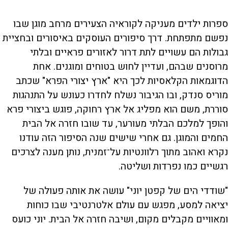
ספרות ילדים מעניקה לקוראיה הצעירים מרחב מוגן שבו
נפשם מתפתחת. דרך סיפורים העוסקים באיסורים ובחציית
גבולות הם עשויים לתת דרור לאזורים פראיים ובלתי
מרוסנים שבהם, ועדיין לחוש בטוחים ומוגנים. אחת
הדוגמאות הקלאסיות לכך היא "ארץ יצורי הפרא" שכתב
מוריס סנדק, ובו הגיבור נשלח לחדרו כעונש על התנהגות
סוררת, משם הוא מפליג אל ארץ רחוקה, פוגש ביצורי פרא
והופך למלכם הבלתי מעורער, עד שובו חזרה אל הבית
החמים והמוגן. גם אחרי שישים שנה הסיפור הזה עודנו
נקרא ואהוב מתוך רלוונטיות על־זמנית, נותן מענה לצרכים
רגשיים כמו נפרדות ושליטה.
"שודדי הים של קפטן יוני" עושה את אותה פעולה של
יציאה למסע, מפגש עם עולם אלטרנטיבי שבו כוחות
ומאוויים מקבלים מקום, ושיבה חזרה אל הבית. יוני כועס