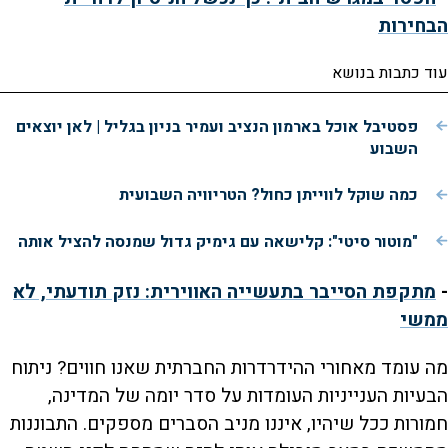
הבחירות
עוד כתבות בנושא
פסטיבל אוכל בארמון הנציב ועמיר בניון בגליל | לאן יוצאים
השבוע
כמה שוקל לווייתן כחול? הטריוויה השבועית
"מוטור סיטי": קלישאה עם גימיק גדול שמנסה להציל אותה
-
מתקפת הסייבר בתעשייה האווירית: נזק תודעתי, לא
ממשי
מה עומד מאחורי ההידרדרות החברתית שאנו חווים? ניתוח
הבעיות הענייניות העומדות על סדר יומה של המדינה,
חמורות ככל שיהיו, איננו מניב הסברים מספקים. התבוננות