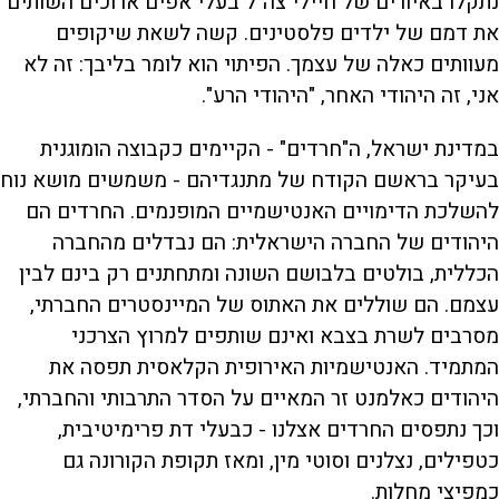
נתקלו באיורים של חיילי צה"ל בעלי אפים ארוכים השותים
את דמם של ילדים פלסטינים. קשה לשאת שיקופים
מעוותים כאלה של עצמך. הפיתוי הוא לומר בליבך: זה לא
אני, זה היהודי האחר, "היהודי הרע".
במדינת ישראל, ה"חרדים" - הקיימים כקבוצה הומוגנית
בעיקר בראשם הקודח של מתנגדיהם - משמשים מושא נוח
להשלכת הדימויים האנטישמיים המופנמים. החרדים הם
היהודים של החברה הישראלית: הם נבדלים מהחברה
הכללית, בולטים בלבושם השונה ומתחתנים רק בינם לבין
עצמם. הם שוללים את האתוס של המיינסטרים החברתי,
מסרבים לשרת בצבא ואינם שותפים למרוץ הצרכני
המתמיד. האנטישמיות האירופית הקלאסית תפסה את
היהודים כאלמנט זר המאיים על הסדר התרבותי והחברתי,
וכך נתפסים החרדים אצלנו - כבעלי דת פרימיטיבית,
כטפילים, נצלנים וסוטי מין, ומאז תקופת הקורונה גם
כמפיצי מחלות.