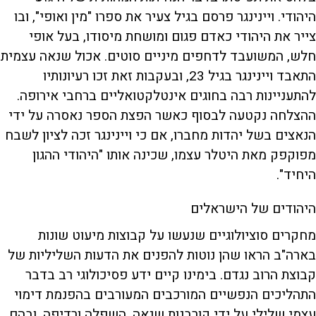
היהודי. ויינינגר פרסם בגיל צעיר את ספרו "מין ואופי", ובו
צייר את היהודי כאדם פגום ומושחת מיסודו, בעל אופי
חלש, המשועבד לדחפים מיניים סוטים. אכול שנאה עצמית
התאבד ויינינגר בגיל 23, ובעקבות זאת זכו רעיונותיו
להתעניינות רבה בחוגים אינטלקטואליים ברחבי אירופה.
ההצלחה נקטעה לבסוף כאשר הפצת הספר נאסרה על ידי
הנאצים בשל יהדות מחברו, אם כי ויינינגר זכה לציון לשבח
מפוקפק מאת היטלר עצמו, שכינה אותו "היהודי ההגון
היחיד".
היהודים של הישראלים
מחקרים סוציולוגיים שנעשו על קבוצות מיעוט שונות
בארה"ב הראו שהן נוטות להפנים את הדעות השליליות של
קבוצת הרוב נגדם. בימינו קיים ידע פסיכולוגי רב בדבר
התהליכים הנפשיים המורכבים המעורבים בהפנמת דימוי
עצמי שלילי על ידי קורבנות שנאה, השפלה ורדיפה, ובהם