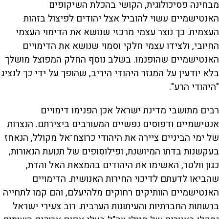
מבחינה פסיכולוגית, הקושי בהכלת השיקופים
האנטישמיים עשוי להוביל אצל יהודים לפיצול בזהות
העצמית. כך נוצר עצמי מרכזי שנושא את הדימוי העצמי
החיובי, ולצידו עצמי חלקי וסמוי שנושא את הדימויים
האנטישמיים שהופנמו. בשלב נוסף החלק המפוצל מושלך
בלא יודעין על המגזר היהודי היריב, שהופך על ידי כך לנציג
"היהודי הרע".
רבים מתושבי מדינת ישראל אכן הפנימו דימויים
אנטישמיים ודפוסים נפשיים המעורבים ביצירתם. הנצרות
של ימי הביניים ציירה את היהודי כרוצח־אל מקולל, הנאחז
בעקשנות בדתו המיושנת, ופילוסופים של תנועת הנאורות,
כגון וולטר, האשימו את היהודים בהמצאת האל והדת,
שהביאו לדעתם לדיכוי החירות האנושית. הדימויים
האנטישמיים הוותיקים רחוקים מלהיעלם, והם קמו לתחייה
ברשתות החברתיות והעיתונות הערבית. רוב צעירי ישראל