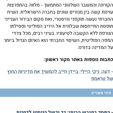
הקורונה והמשבר השלטוני המתמשך - מלוּוה בהתפרצות
עוינות קשה בין מגזרים שונים בחברה הישראלית. השיח
החברתי נעשה תוקפני והיסטרי, ואת מקום הבירור הענייני
תופסת התייחסות שבלונית אל היריב הפוליטי ופסילתו
הגורפת ללא הקשבה לטיעוניו. בעיני רבים, מכל צדדי
המפה הפוליטית, השיסוי החברתי הוא האיום הגדול ביותר
על המדינה בדורנו.
כתבות נוספות באתר מקור ראשון:
-
דעה: ניקי היילי: ביידן חייב להמשיך את מדיניות החוץ
של טראמפ
הכי מעניין
-
הפסד במגרש הביתי: כך נכשל הניסיון לדחיית