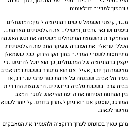
הפלסטיני לצד היבטים נוספים של הסכסוך, כגון הסכנה
שנהפוך למדינה דו־לאומית.
מנגד, קיצוני השמאל עושים דמוניזציה לימין: המתנחלים
גזענים ושונאי ערבים, ומשילים את הפלסטינים מאדמתם.
ההתמקדות בהשמצת המתנחלים משכיחה את רגש האשמה
הכלל־ישראלי ואת העובדה שעיקר התביעות הפלסטיניות
מתייחסות לשטחי המדינה בתוך הקו הירוק. ככל ששמאלן
יקצין בדמוניזציה של המתנחלים, כך הוא יוכל להרגיש נקי
מאשמה וזך יותר, אפילו אם הוא מתגורר בשכונת רמת־אביב
בעיר תל־אביב, שנבנתה על אדמת כפר ערבי שנחרב, או
בבית ערבי בשכונת טלביה בירושלים. ההשמצות ההדדיות
בין המחנות מסיחות את הדעת מהייאוש לנוכח המצב
המורכב, שספק אם הוא ניתן לפתרון בדורנו. קל יותר לשנוא
מאשר לכאוב.
מובן שאין בכוונתנו לערוך רדוקציה ולהעמיד את המאבקים