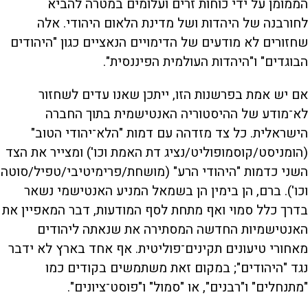
הממומן על ידי כוחות זרים ועלומים במטרה להביא
לחורבנה של היהדות ושל מדינת הלאום היהודי. אלה
שחזורים לא מודעים של הדימויים הנאציים כגון "היהודים
הבוגדים" ו"היהדות העולמית הפיננסית".
אם יש אמת בפרשנות הזו, ייתכן שאנו עדים לשחזור
לא־מודע של ההיסטוריה האנטישמית בתוך החברה
הישראלית. כל צד מזדהה עם דמות "הלא־יהודי הטוב"
(הומניסט/קוסמופוליט/נציג דת האמת וכו') ומצייר את הצד
השני כדמות "היהודי הרע" (מושחת/פרימיטיבי/טפיל/סוטה
וכו'). ברם, הן בימין הן בשמאל המניע האנטישמי נשאר
בדרך כלל סמוי ואף מתחת לסף המודעות, דבר המאפיין את
האנטישמיות החדשה המסתירה את שנאתה ליהודים
מאחורי טיעונים תקינים־פוליטית. אף אחד בארץ לא ידבר
נגד "היהודים"; במקום זאת משתמשים בקודים כמו
"מתנחלים" ו"רבנים", או "סמול" ו"פוסט־ציונים".