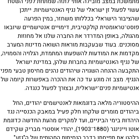
מתמשכת במצב מובילה אותי לתזה שמתחת לפני השטח
עשוי לפעול זן ישראלי של נגיף האנטישמיות. ייתכן
שהציבור הישראלי בכללותו משחזר, במין הפרעה
פוסט־טראומטית קולקטיבית, דימויים אנטישמיים שיובאו
מהגולה, באופן המדרדר את החברה שלנו אל מחוזות
מסוכנים. בעוד שבעקבות מוראות השואה מדינות המערב
מקדמות את המודעות להשפעתו המתמדת, הגלויה והסמויה,
של נגיף האנטישמיות בחברות שלהן, במדינת ישראל
התקבעה ההנחה השגויה שיהודים נהנים מחיסון טבעי מפני
הנגיף. מצב זה מונע עד כה את ההכרה באפשרות קיומה של
אנטישמיות פנים־ישראלית, ובצורך לפעול כנגדה.
ההיסטוריה מלאה בדוגמאות לאנטישמים יהודים, החל
ביהודים מומרים שלקחו חלק פעיל במאבק הכנסייה נגד
היהדות בימי הביניים, ועד למקרים מהעת החדשה כדוגמת
אוטו ויינינגר (1880־1903), יהודי אוסטרי מבריק שקידם
בלהט את תפיסתו בדבר הנחיתות המהותית של ה"גזע"