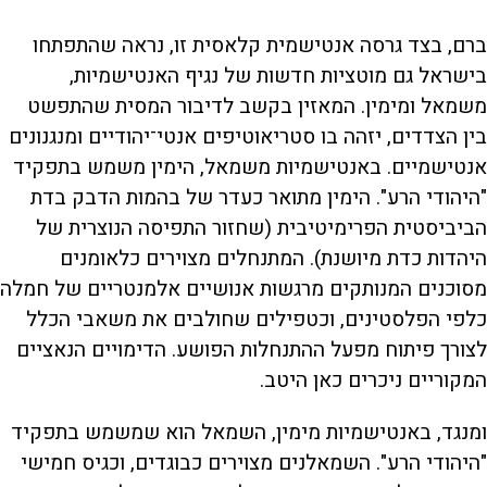
ברם, בצד גרסה אנטישמית קלאסית זו, נראה שהתפתחו
בישראל גם מוטציות חדשות של נגיף האנטישמיות,
משמאל ומימין. המאזין בקשב לדיבור המסית שהתפשט
בין הצדדים, יזהה בו סטריאוטיפים אנטי־יהודיים ומנגנונים
אנטישמיים. באנטישמיות משמאל, הימין משמש בתפקיד
"היהודי הרע". הימין מתואר כעדר של בהמות הדבק בדת
הביביסטית הפרימיטיבית (שחזור התפיסה הנוצרית של
היהדות כדת מיושנת). המתנחלים מצוירים כלאומנים
מסוכנים המנותקים מרגשות אנושיים אלמנטריים של חמלה
כלפי הפלסטינים, וכטפילים שחולבים את משאבי הכלל
לצורך פיתוח מפעל ההתנחלות הפושע. הדימויים הנאציים
המקוריים ניכרים כאן היטב.
ומנגד, באנטישמיות מימין, השמאל הוא שמשמש בתפקיד
"היהודי הרע". השמאלנים מצוירים כבוגדים, וכגיס חמישי