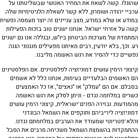
שהוגלו. קשה לשאת את המחיר האנושי שבשליטתנו על
ערביי יהודה ושומרון, ללא קשר לשאלת הלגיטימיות שלה.
במודע או שלא במודע, מצב עניינים זה יוצר מעמסה נפשית
קשה על אזרחי ישראל. אנחנו ישנים טוב בזכות הפעילות
המתמדת של מערכות הביטחון ביו"ש, ובגללה אנו גם ישנים
רע. וכך, בלא יודעין, רבים מאיתנו מפעילים מנגנוני הגנה
נפשיים כדי להסיר את רגש האשמה מליבנו.
קיצוני הימין עושים דמוניזציה לפלסטינים. אם הפלסטינים
הם האשמים הבלעדיים בעימות, אנחנו כלל לא אשמים
בסבלם. אם הם "עמלק" או "נאצים", אז כל האמצעים
כשרים במלחמה נגדם - וניתן לסלק את רגש האשמה
מהמודעות. ובזירה הפנים־ישראלית, קיצוני הימין עושים
דמוניזציה ליריביהם ותוקפים את השמאל הבוגדני
והלא־פטריוטי שמעודד את הערבים במלחמתם נגדנו.
ההתמקדות בהשמצת השמאל משכיחה מרבים את הסבל