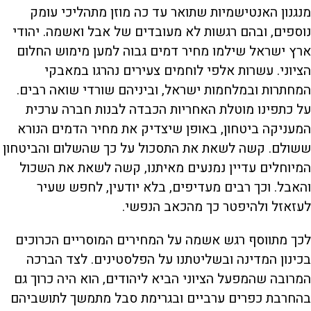
מנגנון האנטישמיות שתואר עד כה מוזן מתהליכי עומק
נוספים, ובהם רגשות לא מעובדים של אבל ואשמה. יהודי
ארץ ישראל שילמו מחיר דמים גבוה למען מימוש החלום
הציוני. עשרות אלפי לוחמים צעירים נהרגו במאבקי
המחתרות ובמלחמות ישראל, וביניהם שורדי שואה רבים.
על כתפינו מוטלת האחריות הכבדה לבנות חברה ערכית
המעניקה ביטחון, באופן שיצדיק את מחיר הדמים הנורא
ששולם. קשה לשאת את התסכול על כך שהשלום והביטחון
המיוחלים עדיין נמנעים מאיתנו, קשה לשאת את השכול
והאבל. וכך רבים מעדיפים, בלא יודעין, לחפש שעיר
לעזאזל ולהיפטר כך מהכאב הנפשי.
לכך מתווסף רגש אשמה על המחירים המוסריים הכרוכים
בכינון המדינה ובשליטתנו על הפלסטינים. לצד הברכה
המרובה שהמפעל הציוני הביא ליהודים, הוא היה כרוך גם
בהחרבת כפרים ערביים ובגרימת סבל מתמשך לתושביהם