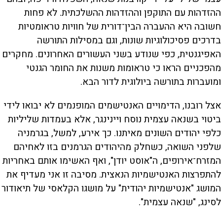
ההזדהות עם התוקפן וההזדהות ההשלכתית. לא פחות
חשובה היא ההעברה הבין־דורית של חוויות טראומטיות
בדרכים פסיכולוגיות שונות, וגם במסילות התורשה
האפיגנטית, כפי שנודע בשני העשורים האחרונים. מחקרים
מהפכניים הראו כי טראומות משנות את החומר הגנטי
ומועברות בתורשה ביולוגית לדור הבא.
אצל רובנו, הדימויים האנטישמים המופנמים לא יבואו לידי
ביטוי בשנאה עצמית נוסח ויינינגר, אלא בעמדות שליליות
כלפי יהודים השונים מאיתנו. כך אירע, למשל, בגרמניה
שלפני השואה, כשחלק מהיהודים הגרמנים בזו לאחיהם
המזרח־אירופים, ה"אוסט יודן", ואף האשימו אותם באחריות
להתפרצות האנטישמיות הנאצית. מסיבה זו אני מעדיף את
המושג "אנטישמיות יהודית" על מושגו הקלאסי של תיאודור
לסינג, "שנאה עצמית".