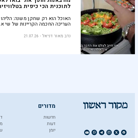
מה באמת הופך את "בואו לאכ
לתוכנית הכי כיפית בטלוויזיה
האוכל הוא רק שחקן משנה: הליהוק
העריכה החכמה הקריינות של שי אב
את "בואו ל
המהנות על המסך
נדב מאור דניאל
21.07.26
מדורים
חדשות
די
דעות
מו
יומן
ש