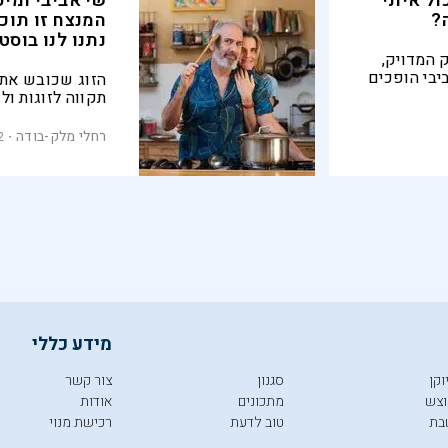
ול איתי”
שי אביבי ומיכ
?
המנצח זו תוכ
נתנו לנו בוסט 
 המדויק,
יבי הופכים
הזוג שכובש את 
אכול איתי" בכאן 11 לאחת התוכניות
תקווה לזוגות ו
רחלי מלק-בודה
2
מידע כללי
וקן
סגנון
צור קשר
צש
מתכונים
אודות
בת
טוב לדעת
רכישת מנוי