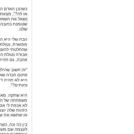
כשהבן האדם החמ
או לה?", מצאתי
נשאל את השאלה
שטומנת בחובה צ
שלנו.
הבת שלי היא ה
מפוארת, נטולת
שהחלטתי להעניק
אבודה נטולת הו
אהבה, גם תהיה
"זה חשוב שהילד
סתום חברה שאוח
היא לא תהיה דו
נחותים?".
היא שתקה. מאו
משפחתה של הק
לא אכפת לי אם
הזהות שלה יוצ
או שתשא את שם
בין כה וכה, כשה
לעצמה שם משפחה