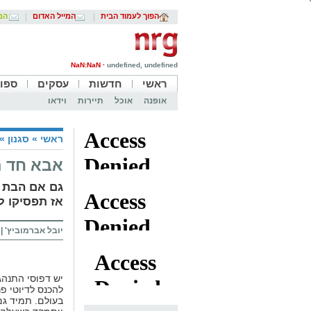
הפוך לעמוד הבית
המייל האדום
המי
NaN:NaN ·
undefined, undefined
ראשי
חדשות
עסקים
ספו
אופנה
אוכל
תיירות
וידאו
ראשי
»
סגנון
»
אבא חד הו
גם אם הבת ש
אז תפסיקו ל
יובל אברמוביץ'
|
יש דפוסי התנהג
להכנס לדיוטי פר
בעולם. תמיד גם