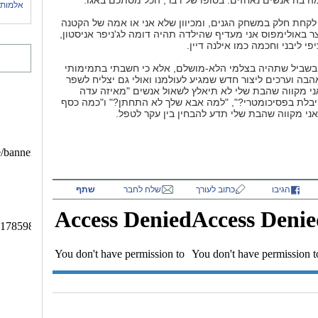
 בה אנשים נאחזים. בסופו של דבר, הכל מסתכם באגו.
אלמותי
ן לקחת חלק במשחק הגנים, ומכיוון שלא אני או אמה של הקטנה
צר באולימפוס אני מעדיף שהילדה תהיה דומה לג'ניפר אניסטון,
פי ליבני וחכמה כמו אילנה דיין.
 בשביל שתהיה בצלמי הלא-מושלם, אלא כי חשבתי בתמימותי
הבה וערכים ליצור חדש שמגיע לעולמנו ואולי גם יצליח לשפר
י מקווה שהבת שלי לא תיאלץ לשאול אנשים "מאיזה עדה
בלת בפסיכומטרי?", "למה אבא שלך לא התחתן?" ו"כמה כסף
אני מקווה שהבת שלי תדע להבחין בין עקר לטפל.
הגיבו
כתוב לעורך
שלח לחבר
שתף