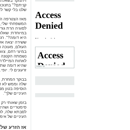
ויתמקד בשאלה ה
קניתם?" בחנוכת
שלנו בלי קשר לד
מאז הצטרפה הק
המשפחתי שלי, 
לסוגיה הרת גורל
במיוחדת: שאלת
היא דומה?". רג
ששירה יצאה אל 
העולם, מעוכה ו
במיצי רחם, צוו
נשמתה הקטנה ה
לאחות המיילדת 
שהיא דומה שתי
זרעונים לי. יופי.
בבוקר המחרת, 
שלה וממש לא דו
הוסיפה בטון מנ
העיניים שלך".
בזמן שאותי רק 
סימטריים ושהי
לסבתא שלה, לס
העיניים של אימ
אז הזרע שלי