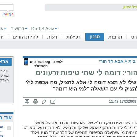
יל הירוק
Do Tel-Aviv
דרושים
אל
»
»
»
סגנון
רט
תרבות
רכילות
דעות
להיות הורים
יר
בית
»
אבא חד הורי
אבא 
גלוש ב - nrg מעריב
מהסלולר
רי: דומה לי שתי טיפות זרעונים
מתאר 
כאבא 
לי לא תצא דומה לי אלא לחציל, מה אכפת לי?
הציק לי עם השאלה "למי היא דומה"
17/2/2009 11:42
עוד ב
ות שטבועים חזק בדנ"א של האנושות. זה כנראה על-אנושי
אב
י מבלי לחוות התקף אמוק של קניות כאילו לא נותרו נעלי ספורט
יובל 
 יהיה מי שיתעלם מסיפורי הנופים של חבר שחזר מניו-זילנד
שנ