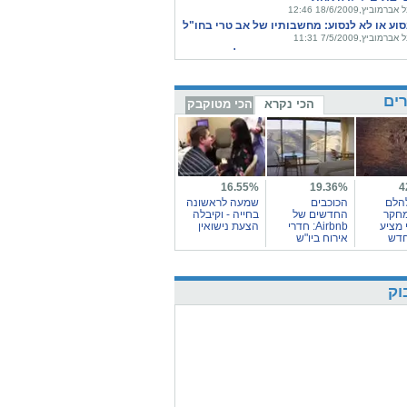
אברמוביץ,18/6/2009 12:46
סוע או לא לנסוע: מחשבותיו של אב טרי בחו"ל
אברמוביץ,7/5/2009 11:31
א חד הורי: המשפחה הצימוקית שלי
אברמוביץ',3/3/2009 15:58
ים
הכי נקרא
הכי מטוקבק
16.55%
19.36%
4
הלם
הכוכבים
שמעה לראשונה
חקר
החדשים של
בחייה - וקיבלה
 מציע
Airbnb: חדרי
הצעת נישואין
חדש
אירוח ביו"ש
וק