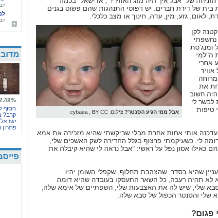
זניחה של "אבל איך היה מזג האוויר?", או ישאל "בכמה
יובל 
 בית של דירת חברים. יש דפוסי התנהגות שהם פשוט בגנים
לנ
ת, לאום, גזע, מין, עדה, חינוך או מצב כלכלי.
יובל 
אב
טנה לקן
יובל 
נחשפתי
 ומנג'סת
מדובר
 ה"למי
ע אחרי
אוויר
מרוחה
חת את
יה חשוב
2.48%
לבשר לי
הסוף ל
 טיפות
אבל ממי הגיע הסנטר?
צילום: cybaea , BY CC
קרב? מ
ישראלי
פתרון 
עדכנה אותי אחות אחרת מבלי שביקשתי שהיא מזכירה את אמא
מה לי. כשעיקמתי פרצוף בגלל החדירה לשק האשכים שלי,
חם כאילו אסון נפל על ראשי: "אבל נראה לי שהיא קיבלה את
פייסב
עניין שהיא בסדר, שהצהבת תחלוף, שקפלי השומן יהיו
א לא תהיה רעבה, כל השאר התעסקו בעובדה שהיא דומה
בא שלי, שיש לה את האצבעות שלי, השפתיים של אימא שלה,
א שלי והסנטר הכפול של סבא שלה.
 פגום?