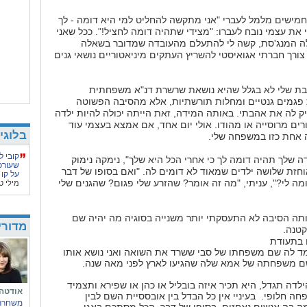
ישים מלמל לעברי "אני מתקשה להחליט למי היא דומה - לך
 את עצמי נובח לעברו: "מצידי שתהיה דומה לחציל!". ככל שאני
 המנג'סת, קשה לי להתעלם מהעובדה שמדובר בשאלה
ורך חברתי אגואיסטי להשריץ העתקים מיניאטוריים נושאי גנים
בת שלי לא בגלל שהיא נושאת שרשרת דנ"א משפחתית
 פגמים גנטיים ומחלות תורשתיות, אלא מהסיבה הפשוטה
 לה את אהבתי. באותה המידה, זאת הייתה יכולה להיות ילדה
רים מרוסייה או מהודו. אולי יום אחד, אם אמצא בעצמי עוד
בלוגי
 אחת כזו במשפחה שלי.
קובי ל
ה שלך תהיה דומה לך כי אחרי הכל היא שלך", נימקה נימוק
שעורכ
זת שלושה ילדים שמאוד לא דומים לה. "ואם בסופו של דבר
על קו 
מה לי?", עניתי, "מה זה אומר? שהזרע שלי פגום? שהגנים שלי
מילי ט
תה הסיבה לא התעסקתי יותר משנייה בסוגיה מה יהיה שם
מדורי
טנה.
 בתעודת
מד לה שם משפחתו של סבי ששרד את השואה ואני נושא אותו
 משפחתה של אמא שלה שהגיעו לארץ לפני מאה שנה.
ילדה תגדל, היא תכיר איזה בובליל או כהן או שפירא ותצמיד
אודטה
 חלופי. בעיניי אין כל הבדל בין אובססיית השם לבין
משחררת