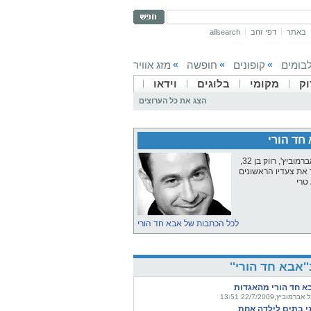
באתר
דפי זהב
allsearch
בומים
קופונים
חופשה
מזג אוויר
»
»
»
וק
מקומי
בלוגים
וידאו
הצג את כל הערוצים
חד הורי
יובל אברמוביץ', רווק בן 32,
את צעדיו הראשונים
טרי
לכל הכתבות של אבא חד הורי
''אבא חד הורי''
א חד הורי מהאגדות
אברמוביץ,22/7/2009 13:51
י בתים לילדה אחת