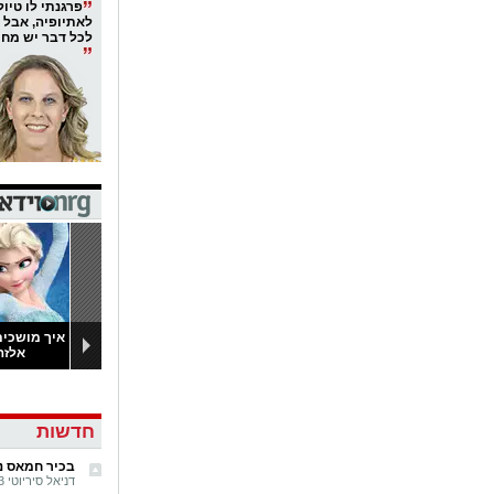
פרגנתי לו טיול
לאתיופיה, אבל
לכל דבר יש מחי
איך מושכים
אלזה
חדשות
בכיר חמאס נו
דניאל סיריוטי 13:03 ,9/1/2018