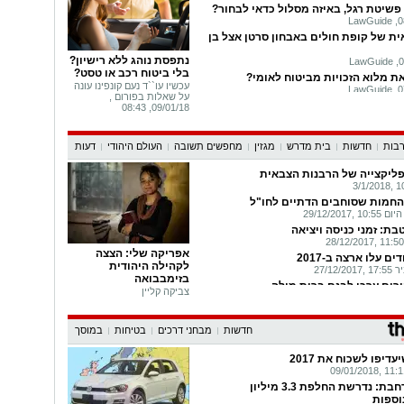
 ישראלים בשמי אמסטרדם
פשיטת רגל, באיזה מסלול כדאי לבחור?
LawGuide ,0
ום אחד: סל תרבות עם רבקה מיכאלי
ית של קופת חולים באבחון סרטן אצל בן
1
קוק: סל תרבות עם דניאל הרשקוביץ
נתפסת נוהג ללא רישיון?
LawGuide ,0
1
בלי ביטוח רכב או טסט?
ת מלוא הזכויות מביטוח לאומי?
עכשיו עו``ד נעם קונפינו עונה
LawGuide ,0
על שאלות בפורום ,
עובדת שהחליקה על רצפה רטובה תפוצה בסך 2.5
09/01/18, 08:43
LawGuide ,0
והסדרת מעמד: האם לנצח תסרב
בות
חדשות
בית מדרש
מגזין
מחפשים תשובה
העולם היהודי
דעות
04/, 10:21
ליקצייה של הרבנות הצבאית
זר החרדי שיידו אבנים בשבת הגישו
החמות שסוחבים הדתיים לחו"ל
LawGuide ,0
29/12/201
ים בשל עיכוב של 7 וחצי שעות...
ת: זמני כניסה ויציאה
LawGuide ,0
אפריקה שלי: הצצה
גין נזקי רטיבות נגד השכן? חובה...
לקהילה היהודית
 עורכי דין ,03/01/18, 09:48
27/12
בזימבבואה
כנה נפגעת גזזת מהם הסיכונים - וחויבה...
צביקה קליין
LawGuide ,0
י צה"ל: קמפיין תרומות מיוחד לחנוכה
חדשות
מבחני דרכים
בטיחות
במוסך
ר: סיפור חייו של הרב שטיינמן זצ"ל
דיפו לשכוח את 2017
נאצים אין: התחילו לשנן את "מעוז צור"
המגיפה מתרחבת: נדרשת החלפת 3.3 מיליון
14/12/201
נוספות