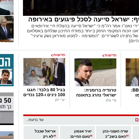
ף: ישראל סייעה לסכל פיגועים באירופה
רי נאט''ו אמר רה"מ כי "ישראל סייעה בהצלת חיי אירופאים
 "אנו הכוח המקומי החזק ביותר במזרח התיכון שנלחם באסלאם
של נתניהו לשגרירים: "המשימה - למנוע מאיראן נשק גרעיני"
יום)
חדשות
חדשות
בגיל 80 בלבד: חגגו
התפטרה מה-BBC:
טרגדיה ברומניה:
100 נינים ו-120 נכדים
ו
ישראלי נהרג בתאונה
יורי ילון
גדי גולן
ם
עוד בדעות...
שרה העצני-כהן
יאיר אגמון
אריאל שנבל
האם בשב"כ
טעם החיים:
לא רק