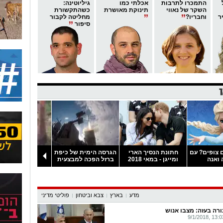
התמכרו לתרבות
אכלתי כמו
גיליוטינה:
השקר של נאווי
תינוקת מאושרת
כשהתקשורת
ר
וחבריו?
מחליטה לקבור
סיפור
 צופים? עם
חתונת הנסיך הארי
הגרסה הימית של כיפת
אאוץ': מה קור
 ואנה
ומייגן - במאי 2018
ברזל הפכה למבצעית
כשמפריעים לפי
באמצע האוכל?
מדע
בארץ
צבא וביטחון
פוליטי מדיני
רה בעזה: מצבו אנוש