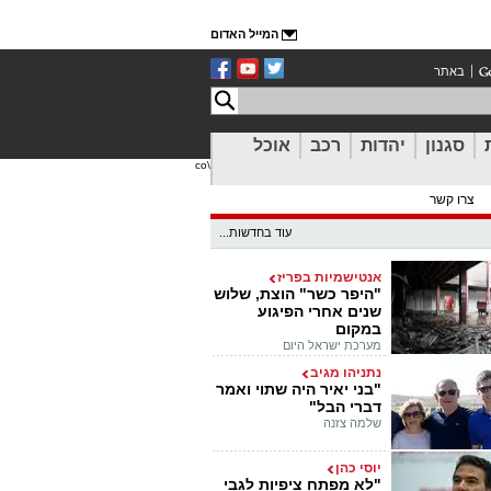
המייל האדום
באתר
סגנון
יהדות
רכב
אוכל
\co
צרו קשר
עוד בחדשות...
אנטישמיות בפריז
"היפר כשר" הוצת, שלוש
שנים אחרי הפיגוע
במקום
מערכת ישראל היום
נתניהו מגיב
"בני יאיר היה שתוי ואמר
דברי הבל"
שלמה צזנה
יוסי כהן
"לא מפתח ציפיות לגבי