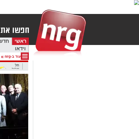
ראשי
חדש
וידאו
»
עוד ב-nrg
תל
אביב