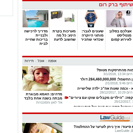
כישלון? טיילור סוויפט גרפה 180 מיליון דולר בלי
יתוף ברק רום
ום העסקי החיובי בחברת קמטק
09/01/2
4/1/2018
 אמילי עמרוסי
2
 חנופה: הכישרון האדיר של רונית מטלון
אצלכם בסלון:
שעונים לגבר:
מערכות בקרת
מדריך לרכישה
מנטליסט
מותגי היוקרה
ייבי פייס: עמוס תמם, שחר חסון ו"מה
הינע: כל מה
ולבניית
ם
לאירוע קסום
שכדאי שתכיר
שחשוב לדעת
בריכות שחייה
לבית
הכירו את הבן של ברי סחרוף
אופנה
אוכל
תיירות
מות מהתרסקות מטוס?
3/1/2018
284,460,000, דולר
2/1/2018
- וכמה שעות אח"כ ילדה שלישייה
28/12/201
מדהים: האמא מבוגרת
פה: "הילדים מקבלים שוקו עם ציורים"
מבתה בשנה אחת בלבד
אלי לאון והסוכנויות
 ישראל מסכן את חייה של מיס עיראק
18/12/201
 מאות נוסעים קיבלו קלקול קיבה
גטי? טרנד הזוי כובש את העולם
סיעוד: איך ניתן לערער על ההחלטה?
17/12/201
LawGuide ,0