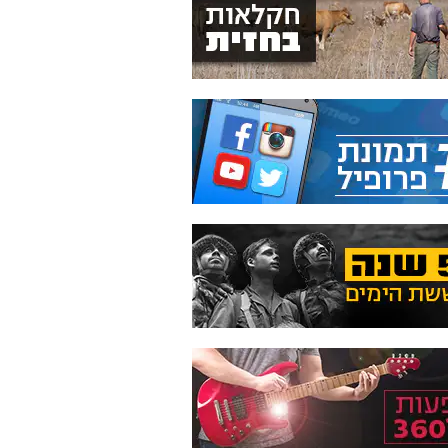
ה
התגלה טי-רקס אפריקני
אם עוד לא ראיתם: זה
ל
שלא היה ידוע למדע
הילד הכי מתוק ברשת