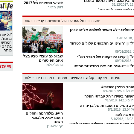
 בין מכבי חיפה למאור בוזגלו
לשיאי הספורט של 2017
דותן מלאך
י נלחם בשביל אחרים"
 "במכבי ת"א זה או ניצחון או כלום"
שוק ההון
וול סטריט
נדלן ותשתיות
קריירה ויזמות
תעקשת לא לאפשר את שידור הדרבי
ית סלינגר לא תאשר לשלמה אליהו לכהן
..
"כל יום 
צריכים להתנצל על זה שניצחנו"
מתנה": 
המרגש 
ל"ן | "השינויים התכופים עלולים לטרפד
בת
ד מרגעי השפל הקשים בתולדות מכבי
מותה
שבוע עם עובדי טבע בצל
ל"ן | קזינו הקרקעות של מכרזי רמ"י
איום הפיטורים
בתאל קולמן
פייסב
"ן | זיג-זגים תכופים במדיניות המיסוי
למכור מכשירי סמסונג - הנציגות חוששת
ספרות
מוזיקה
קולנוע
טלוויזיה
אמנות
במה
רדיו
רכילות
אקזיט לחברת הסייבר BISEC מחולון: נמכרת ב-5.8
 בסימן metoo#
9: ,8/1/2018
חשפה בשידור חי: עברתי הפלה
 מכרז של משרד החינוך למסעות בני נוער
7/1/2018
ת: המילים האובדות של בן יהודה
09/
5/1/
ת אמש: המסחר בוול סטריט צפוי להיפתח
הייפ, מלודרמה והחלום
ם משה להב
האמריקאי: אלבומי
5
השנה
 ההיא: משחררי ירושלים שהפכו לאישי
זית אישרה את תוכנית המתאר לג'סר
יקי הפשטיין