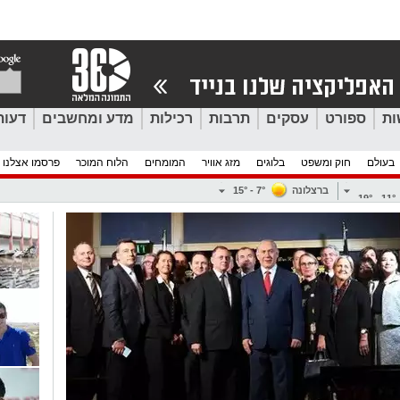
ות
ספורט
עסקים
תרבות
רכילות
מדע ומחשבים
דעות
בעולם
חוק ומשפט
בלוגים
מזג אוויר
המומחים
הלוח המוכר
פרסמו אצלנו
ברצלונה
7° - 15°
11° - 19°