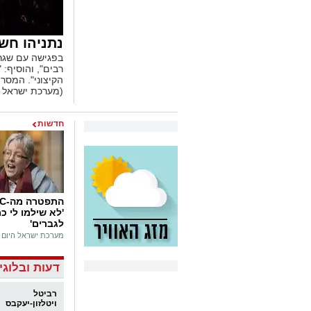
נתניהו חש
בפגישה עם שגרי
רבים", והוסיף:
הקיצוני". המסר 
(מערכת ישראל ה
חדשות
'לא שילמו לי כמ
לגברים'
מערכת ישראל היום
דעות ובלוגי
רביטל
ויטלזון-יעקבס