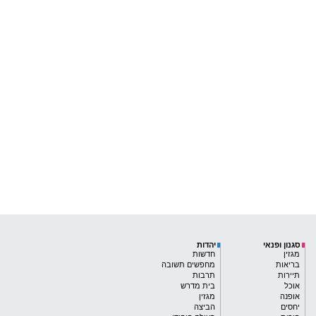
סגנון ופנאי
יהדות
מגזין
חדשות
בריאות
מחפשים תשובה
תיירות
תרבות
אוכל
בית מדרש
אופנה
מגזין
יחסים
הביצה