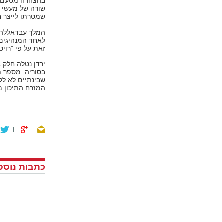
בהצהרה מטעם המ
שורה של מעשי פ
שמטרתו לייצר ח
המלך עבדאללה,
לאחד המנהיגים ה
זאת על פי "רויט
ירדן נטלה חלק 
בסוריה. מספר 
שבינתיים לא ל
המזרח התיכון מאז 1
כתבות נוספו