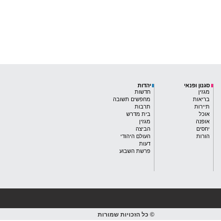
סגנון ופנאי
יהדות
מגזין
חדשות
בריאות
מחפשים תשובה
תיירות
תרבות
אוכל
בית מדרש
אופנה
מגזין
יחסים
הביצה
הורות
העולם היהודי
דעות
פרשת השבוע
© כל הזכויות שמורות