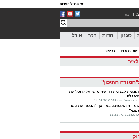
המייל האדום
באתר
סגנון
יהדות
רכב
אוכל
שות מוזרות
בריאות
צים
'המזרח התיכון''
תונאית לבנונית דורשת מישראל לחסל את
ראללה
 ישראל היום,7/1/2018 14:03
מרות המהפכה באיראן: "הבסנו את המרי
ממי"
7/1/2018 11:21
חאה באיראן: "אחמדינג'אד ביקר את המשטר
נעצר"
ן,6/1/2018 23:50
ב המחאה: הצעירה האיראנית שחולמת להפוך
וק