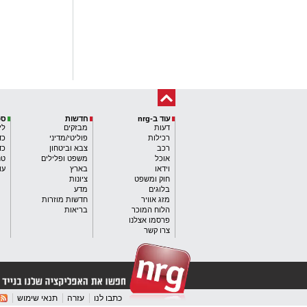
עוד ב-nrg
חדשות
ספ
דעות
מבזקים
לי
רכילות
פוליטי/מדיני
כד
רכב
צבא וביטחון
כד
אוכל
משפט ופלילים
טנ
וידאו
בארץ
עו
חוק ומשפט
ציונות
בלוגים
מדע
מזג אוויר
חדשות מוזרות
הלוח המוכר
בריאות
פרסמו אצלנו
צרו קשר
כתבו לנו
עזרה
תנאי שימוש