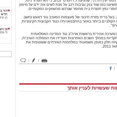
ודיעין הירדני, שהגיעה ל"רויטרס" נכתב כי תא הטרור ניהל
שיעה כמו שוד בנק וגניבות רכב על מנת לשים את ידם על מימון
ומרי נפץ תוצרת בית מחומר שנרכש מהשווקים המקומיים.
דוד בר
חדש
 בעל ברית מזרח תיכוני של מעצמות המערב נגד דאעש נחשב
רן יגיל
קולניים ביותר באזור בהתבטאויותיו כנגד הקבוצות הקיצוניות,
רס".
צו הש
לי פלא
במערכה אווירית בראשות ארה"ב נגד המדינה האסלאמית
תקריות במהלך השנים האחרונות הטרידו את הממלכה הערבית,
קחה חלק באופן משמעותי במלחמות האזרחים ששוטפות את
201.
ת שעשויות לעניין אותך