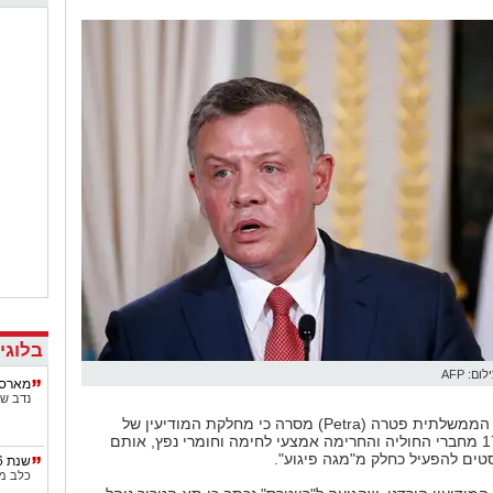
לי
אסף גב
המ
בר
אלי ל
חמ
מערכת
בלוגי
לום: AFP
מארס 
נדב ש
סוכנות הידיעות הממשלתית פטרה (Petra) מסרה כי מחלקת המודיעין של
המדינה עצרה 17 מחברי החוליה והחרימה אמצעי לחימה וחומרי נפץ, אותם
סטים להפעיל כחלק מ"מגה פיגוע".
שנת 2016 – זה הזמן לפעול נגד הרוע
כלב מ