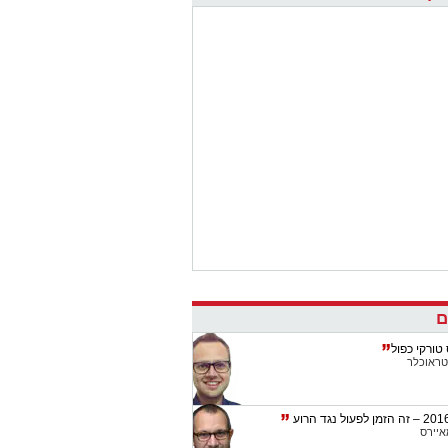
הודייה
ור,5/1/2018 12:46
חאה באיראן דועכת? רק מאות מפגינים נותרו
חובות
און והסוכנויות,4/1/2018 10:26
ינאי: אויבים מבחוץ מעודדים את ההפגנות
 ישראל היום,2/1/2018 13:15
ם
טורקי כפול
טראוכלר
איירס