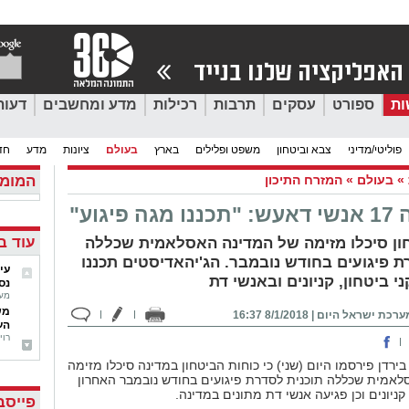
ות
ספורט
עסקים
תרבות
רכילות
מדע ומחשבים
דעות
פוליטי/מדיני
צבא וביטחון
משפט ופלילים
בארץ
בעולם
ציונות
מדע
חד
»
בעולם
»
המזרח התיכון
המומל
פיגוע"
עוד ב'
ון סיכלו מזימה של המדינה האסלאמית שכללה
ת פיגועים בחודש נובמבר. הג'יהאדיסטים תכננו
עי
 ביטחון, קניונים ובאנשי דת
נס
מערכת
מש
ערכת ישראל היום
|
8/1/2018 16:37
הע
רויטרס,
המ
ירדן פירסמו היום (שני) כי כוחות הביטחון במדינה סיכלו מזימה
- ו
אמית שכללה תוכנית לסדרת פיגועים בחודש נובמבר האחרון
אלי לאו
קניונים וכן פגיעה אנשי דת מתונים במדינה.
בל
פייסב