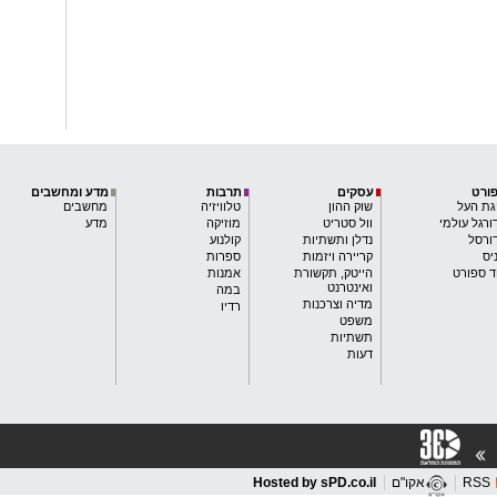
ורט
עסקים
תרבות
מדע ומחשבים
גת העל
שוק ההון
טלוויזיה
מחשבים
ורגל עולמי
וול סטריט
מוזיקה
מדע
ורסל
נדלן ותשתיות
קולנוע
יס
קריירה ויזמות
ספרות
ד ספורט
הייטק, תקשורת
אמנות
ואינטרנט
במה
מדיה וצרכנות
רדיו
משפט
תשתיות
דעות
RSS
אקו"ם
Hosted by sPD.co.il