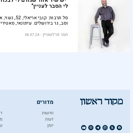
"יש שיר אחד שגורם לי לבכות
לי הסבר לעניין"
סל תרבות: קובי ארי
וסב, גר בירושלים. עיתונאי, סאטירי
וסטנדאפיסט. מגיש את התוכנית "מת
עם ענת אלישע בערוץ 24
תמר פרלשטיין
06.07.24
מדורים
חדשות
די
דעות
מו
יומן
ש