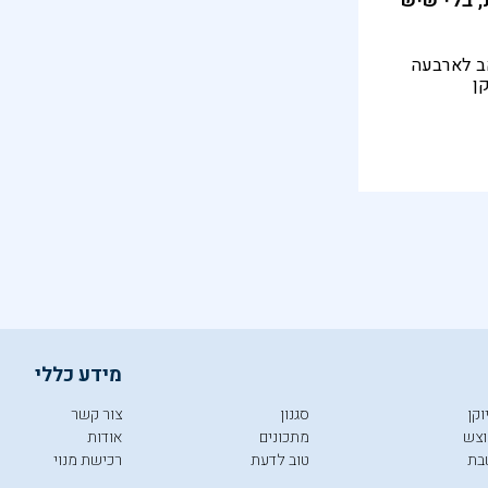
, בלי שיש
אלי, 52, נשוי, אב לארבעה
קן
י אוכלים"
מידע כללי
וקן
סגנון
צור קשר
צש
מתכונים
אודות
בת
טוב לדעת
רכישת מנוי