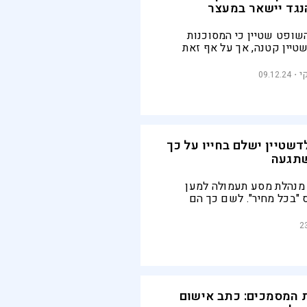
נגד יישאר במעצר
ופט שטיין כי המסוכנות
יין קטנה, אך על אף זאת
המוטלים עליו יוחמרו.
ת מנגד המילואים נותרה
י
09.12.24
ביעת השופט
דשטיין ישלם בחייו על כך
תגעה
מנהלת מסע תעמולה למען
"בכל מחיר". לשם כך הם
 מראש הממשלה, וכעת נאבקים
 לציבור
2
המסמכים: כתב אישום