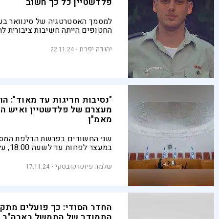
פלדשטיין כל כך חשוב
למסמך האסטרטגיה של סינוואר בענ
החטופים הייתה חשיבות ציבורית לה
שמולו אנו מתמודדים. ועם זאת, א
צריך לחקור, כמו הדלפות אחרות
יהודה יפרח
22.11.24
"נסיבות חריגות עד מאוד": הו
מעצרם של פלדשטיין ואיש המ
מאמ"ן
שני החשודים בפרשת הדלפת המסמ
במעצר לפ
של שתי ערכאות לשחררם למעצר בי
צפויה הפרקליטות לבקש הארכת מ
שלמה פיוטרקובסקי
17.11.24
החדר הסודי: כך פועלים מתקנ
הממודר של הממשל בארה"ב