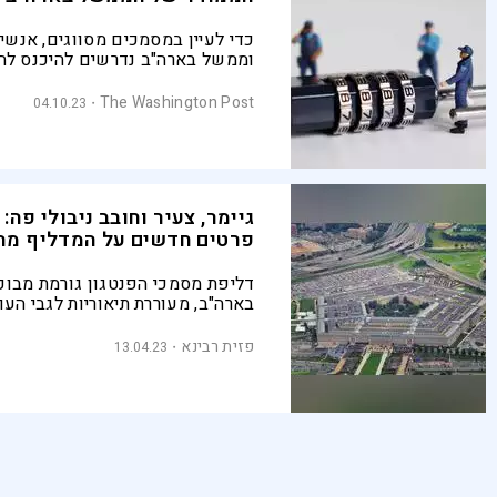
כדי לעיין במסמכים מסווגים, אנשי 
וממשל בארה"ב נדרשים להיכנס לח
שבנייתו עומדת בדרישות מחמירות 
והגנה. אבל גם אמצעי הזהירות הקפ
The Washington Post
04.10.23
אינם יכולים למנוע טעויות אנוש א
זדוניות
גיימר, צעיר וחובב ניבולי פה:
פרטים חדשים על המדליף מה
דליפת מסמכי הפנטגון גורמת מבוכ
בארה"ב, מעוררת תיאוריות לגבי העו
מאחוריה ומפנה את תשומת הלב ל
המודיעין האמריקני אחרי הנעשה כ
פזית רבינא
13.04.23