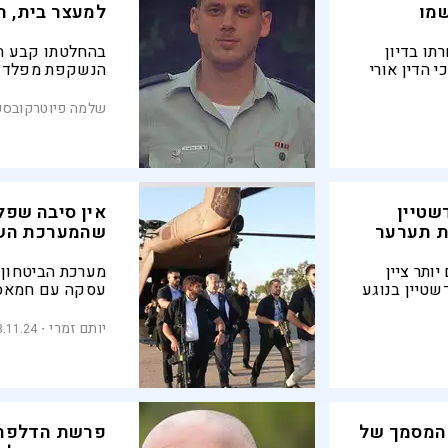
שמו
למעצר בית, ה
ו בדיון
בהחלטתו קבע הש
 הדין אורי
הנשקפת מפלדשט
המילואים א'
תנאי מעצר הבית 
רשת הדלפת
המסוכנות הנשקפ
שלמה פיוטרקובסק
גבוהה, על פי ק
שטיין
אין סיבה שפל
ת תערער
שהמערכת הש
תר ציין
מערכת הביטחון 
טיין בנוגע
עסקה עם חמאס 
 לפגוע
הסתירו מסמכים
במי שחשפו אותם
יותם זמרי
3.11.24
 הפרקליטות
 המסמך של
פרשת הדלפת 