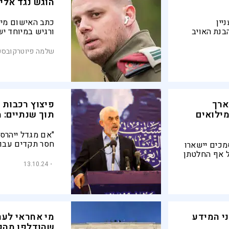
הוגש נגד אלי 
יין
כתב האישום מייח
בנת האויב
ורגיש במיוחד יש
ת ההדלפה
מודיעין בתוצרתו
בכלי תקשורת זר
שלמה פיוטרקובסק
פרסומו באופן ג
ארך
פיצוץ רכבות 
ילואים
תוך שנתיים: 
"אם מגדל ייהרס
חסר תקדים עבור
כים יישארו
מגדלי מרכז הסחר
חות עד לשעה 18:00, על אף החלטתן
ב-59 העמודי
ת. היום
13.10.24
בערבית, שהושגו 
עצר נוספת
י המידע
מי אחראי לער
שהודלפו מהפנ