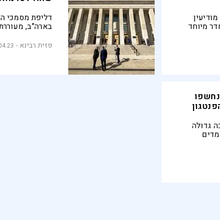
מודיעין
דליפת מסמכי הפ
דר מיוחד
בארה"ב, מעוררת 
של איטום
מאחוריה ומפנה
דניים ביותר
המודיעין האמרי
פזית רבינא
04.23
ו הדלפות
 נחשפו
פנטגון
ה גדולה
מדים
מעקב של
אן