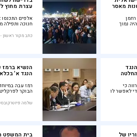
נית ישראלית
בדרישה לשחרר
עצרת מחוץ לכ
רחמן
אלפים התכנסו א
היה נמוך
חנוכה ותפילה מח
עה
לשחרורו של נגד 
מקיר לקיר בעם 
כתב מקור ראשון
נגד
הנשיא ברמז 
החלטה
הנגד א' בכלא 
וה כי
רמז עבה במיוחד 
י לאפשר לו
הבוקר לפרקליטות
י פגיעה
ספק אם יהיה בו 
עובדה ששמו
התביעה מהעץ הג
שלמה פיוטרקובסק
 האורווה"
ריו של
בית המשפט הע