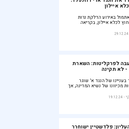
 את הנגד ארי רוזנפלד:
לא איילון
תמול באירוע הדלקת נרות
וץ לכלא איילון, בקריאה
המודיעין ארי רוזנפלד: ״תמיכה
על החובה לשחררו״
29.12.24
עבה לפרקליטות: השארת
- לא תקינה
בעניינו של הנגד א' שוגר
 מכיוונו של נשיא המדינה, אך
כדי להוריד את גורמי הביטחון
בוה במיוחד עליו טיפסו
י
19.12.24
ליון: פלדשטיין ישוחרר