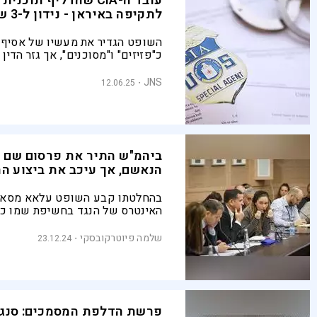
עובד ה-CIA שהדליף תוכ
לתקיפה באיראן - נידון ל-3 שנות מאסר
השופט הגדיר את מעשיו של אסיף 
כ"פזיזים" ו"מסוכנים", אך גזר הדין 
משמעותית מהעונש שביקשה התבי
JNS
12.06.25
ביהמ"ש התיר את פרסום שם ה
הנאשם, אך עיכב את ביצוע ה
בהחלטתו קבע השופט עלאא מסארו
האינטרס של הנגד בחשיפת שמו כד
לנהל את הגנתו גובר על החשש מפנ
בביטחון המדינה, במיוחד לנוכח ה
שלמה פיוטרקובסקי
23.12.24
כבר דלף ברשתות ו"הסוסים ברחו מן
פרשת הדלפת המסמכים: סנגו