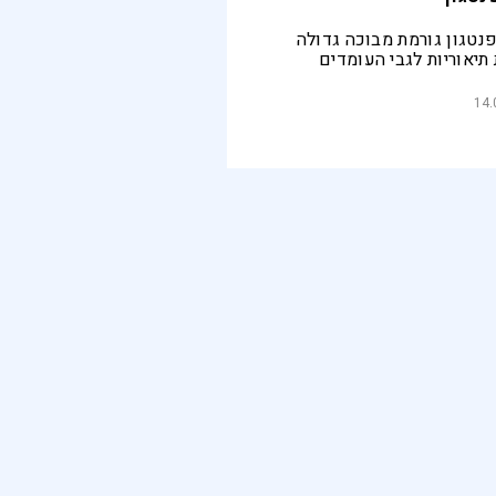
נטגון גורמת מבוכה גדולה
תיאוריות לגבי העומדים
 את תשומת הלב למעקב של
קני אחרי הנעשה כאן
14.