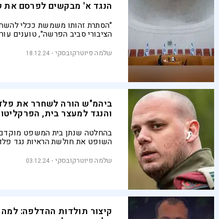
הנגד א' מבקשים לפרסם את 
"הסתרת זהותו משמשת ככלי להשחרת
הציבורי סביב הפרשה", טוענים עורכי
קורב וסיוון רוסו המייצגים את נגד 
הנאשם יחד עם אלי פלדשטיין בפ
שלמה פיוטרקובסקי
18.12.24
המסמכים
ביהמ"ש הורה לשחרר את פלד
והנגד למעצר בית, הפרקליטו
בהחלטה שנתן בית המשפט מוקדם יו
השופט את חולשת הראיות נגד פלדש
לעבירת מסירת ידיעה סודית בכוונה
בביטחון המדינה, ואת טענות ההגנה
שלמה פיוטרקובסקי
03.12.24
המשמעותיות של פלדשטיין והנגד.
מבקשת לעכב את השחרור
קיצור תולדות ההדלפה: למה