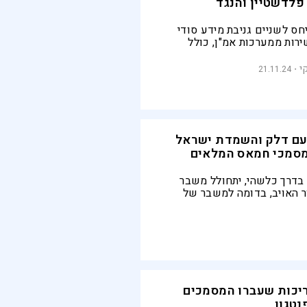
פלדשטיין והנגד
ס לשניים גניבת מידע סודי
ירות ממערכות אמ"ן, כולל
 הגולמית, ובהמשך לכך פרסומו
, לאחר שהצנזורה פסלה את
י
21.11.24
ורף
עם דלק והשמדת ישראל
מסמכי חמאס המלאים
 בדרך כלשהי, יתחולל משבר
 האויב, בדומה למשבר של
 העולמי בניו יורק" -מה כתוב
ם של המכתבים ומסמכי התכנון
על ידי ה"וושינגטון פוסט"
יכות שעברו המסמכים
טגון