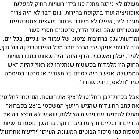
מעולם לא ניתנה מתנה כזו בידי רשויות החוק למפלגת
אופוזיציה ועוד בתקופת בחירות. שום דבר לא היה צריך
מעבר לזה, אפילו לא משרד פרסום ויועצים אסטרטגיים
שבטוחים שהם גאוני הדור, סרטונים חסרי פשר
ומודעות־ענק ברחובות. ציטוט של עמוד או שניים, בכל יום,
היה לדעתי אפקטיבי הרבה יותר מכל הפירוטכניקה של גנץ,
לפיד, יעלון ואשכנזי. הדף היומי הזה שאותו כתבו רשויות
החוק היו מלמדות בפשטות שנתניהו לא ראוי להיות ראש
הממשלה. אפשר היה לסיים כל תשדיר או סרטון בסיסמה
כמו: "חלאס, ביבי. שחרר".
אבל בכחול־לבן החליטו להציף את השטח. הם זנחו לחלוטין
את כתב החשדות שהגיש היועץ המשפטי ב־28 בפברואר
והחלו להתפזר עם פרשת הצוללות, שאיש לא מוצא בה את
הידיים והרגליים חוץ מרביב דרוקר. בהמשך נוספו פרשיות
נוספות כמו סיפור הבוטים המשונה. העיתון 'ידיעות אחרונות'