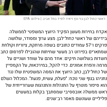
ראשי כחול לבן בני גנץ ויאיר לפיד בתל אביב. |
צילום:
EPA
אקדח בחירות מעשן הפקיד היועץ המשפטי לממשלה
בידיהם של ראשי כחול־לבן. מצע ערוך ומסודר, שלושה
פרקים ו־57 עמודים כתובים בשפה מרתקת, ציורית וקולחת
שמתארים בפירוט רב מעשי שחיתות שהובילו לפרסום כתב
חשדות בשלושה תיקים: אחד מהם על שוחד ושניים על
מרמה והפרת אמונים. כדי להקל, במירכאות, על הקמפיין
של כחול־לבן, כתב היועץ את המסה המשפטית שלו נגד
נתניהו בגוף שני נוכח: "פעלת, עשית, פגעת". המכלול השלם
הוא סיפור מוטרף על התנהלות והתנהגות שערורייתית של
ראש ממשלה אובססיבי שמסתבך בקלות במעשים
פליליים שעונשם מאסר רב־שנים.