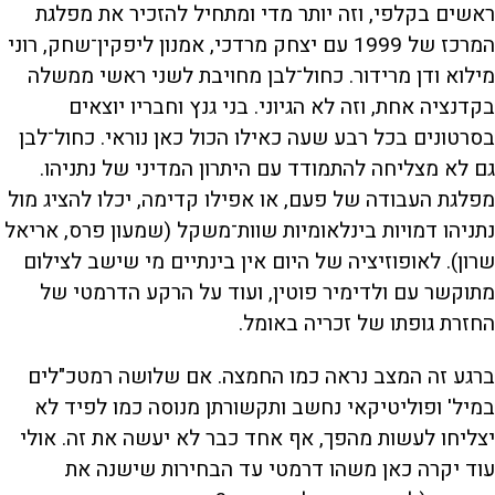
ראשים בקלפי, וזה יותר מדי ומתחיל להזכיר את מפלגת
המרכז של 1999 עם יצחק מרדכי, אמנון ליפקין־שחק, רוני
מילוא ודן מרידור. כחול־לבן מחויבת לשני ראשי ממשלה
בקדנציה אחת, וזה לא הגיוני. בני גנץ וחבריו יוצאים
בסרטונים בכל רבע שעה כאילו הכול כאן נוראי. כחול־לבן
גם לא מצליחה להתמודד עם היתרון המדיני של נתניהו.
מפלגת העבודה של פעם, או אפילו קדימה, יכלו להציג מול
נתניהו דמויות בינלאומיות שוות־משקל (שמעון פרס, אריאל
שרון). לאופוזיציה של היום אין בינתיים מי שישב לצילום
מתוקשר עם ולדימיר פוטין, ועוד על הרקע הדרמטי של
החזרת גופתו של זכריה באומל.
ברגע זה המצב נראה כמו החמצה. אם שלושה רמטכ"לים
במיל' ופוליטיקאי נחשב ותקשורתן מנוסה כמו לפיד לא
יצליחו לעשות מהפך, אף אחד כבר לא יעשה את זה. אולי
עוד יקרה כאן משהו דרמטי עד הבחירות שישנה את