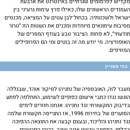
מקדיש לפרסומים שגרתיים באינטרנט את ארבעת
העמודים הראשונים שלו, כאילו פרץ עימות גרעיני בין
ישראל ולשכנותיה. בכחול־לבן עטים על המציאה, מכנסים
מסיבות עיתונאים מיוחדות ומכנים את השטות הזו "טרור
תודעתי", לא פחות. הציבור טבע בעודף המסרים של
האופוזיציה. מי יודע מה זה בוטים ומי הם הפרופילים
המזויפים.
הכי מעניין
מעבר לזה, האובססיה של נתניהו לסיקור אוהד, שבגללה
הוגשו נגדו כתבי אישום כפופים לשימוע, התחלפה לפתע
בדיבוק התקשורתי נגד נתניהו. אנחנו חוזרים לימים
הסוערים של בחירות 1996, אז התגייסה תקשורת שלמה
נגד נתניהו והליכוד, ובעצם קבעה את התוצאה ההפוכה
בקלפי. התמונה עכשיו אינה שונה. בכירי הפרשנים