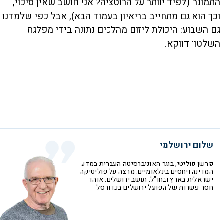
התמונה (לפיד יוותר על הרוטציה? אני חושב שאין סיכוי,
וכך הוא גם מתחייב בריאיון בעמוד הבא), אבל כפי שלמדנו
גם השבוע: היכולת ליזום מהלכים נתונה בידי מפלגת
השלטון דווקא.
שלום ירושלמי
פרשן פוליטי, בוגר האוניברסיטה העברית במדע
המדינה ויחסים בינלאומיים. מרצה על פוליטיקה
ישראלית בארץ ובחו"ל. תושב ירושלים. אוהד
חסר פשרות של הפועל ירושלים בכדורסל