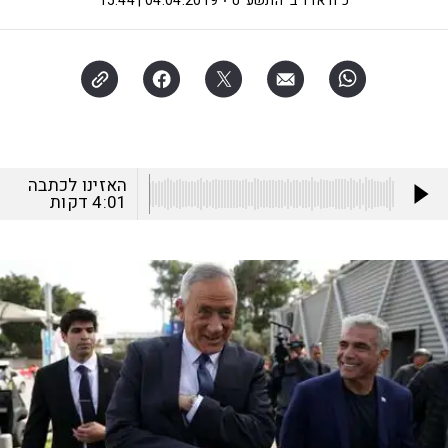
כ"ח אדר ב' התשע"ט
04.04.2019 | 15:44
האזינו לכתבה
4:01
דקות