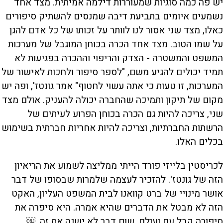
יש פה כמה סוגיות שמעוררות דילמה אמיתית. מצד אחד
נשמעים איומים בתביעת דיבה שמנסים להשתיק סיפורים
כאלו, מצד שני אסור לנו לוותר על זכותו של כל אדם להגן
על שמו הטוב. מצד אחד הכרה בכוחן המוגבל של מערכות
המשפט והמשטרה - הצדק והריפוי וההכרה בפגיעות לא
תמיד יכולים להגיע משם, "לספר סיפור ולחכות לאישור של
המערכות, זו טעות כי אתה עשוי לחטוף" אמר גונטז', ופה יש
מקום של תיקון ותמיכה שהחברה יכולה להעניק. אולם מצד
שני, צריכה להיות גם הכרה בכוחן הפרוע לעיתים של
הרשתות החברתיות, וצריכה להיות אחריות חברתית בשימוש
בכלים האלו.
לכריסטין בלייזי פורד הייתי ממליצה לשמוע את הריאיון
הזה של גונטז'. להזכיר לעצמה שלמרות שבסופו של דבר
אושר מינויי של ברט קוואנו לבית המשפט העליון, האקט
הזה לא מבטל את הדברים שהיא אמרה. היא סיפרה את
סיפורה קבל עם ועולם. שום דבר לא ישנה את זה. ￼