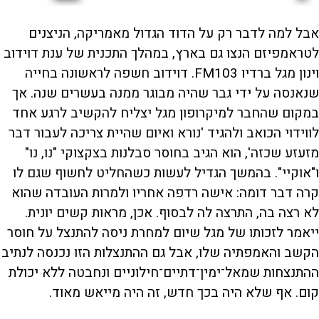
אבל למה לדבר רק על הדוד הגדול מאמריקה, הניצנים
לטראמפיזם הנצו גם בארץ, במהלך התכנית של ענת דוידוב
וינון מגל ברדיו FM103. דוידוב חשפה לראשונה בחייה
שנאנסה על ידי גבר שהיה מבוגר ממנה בעשרים שנה. אך
במקום שהחבר למיקרופון מגל יצליח להקשיב לרגע אחד
לווידוי הכואב ולהגיד 'נורא ואיום שהיית צריכה לעבור דבר
מזעזע שכזה', הוא הגיב בחוסר סבלנות בצקצוקי "נו, נו"
ו"אוקיי". בהמשך הגדיל לעשות כשהחליט לחשוף שגם לו
קרה דבר דומה: אישה רדפה אחריו ולמרות העובדה שהוא
לא רצה בה, התרצה לה לבסוף. אכן, מראות קשים יונית.
ייאמר לזכותו של מגל שיום למחרת ניסה להתנצל על חוסר
הקשב והאמפתיה שלו, אבל גם ההתנצלות הזו נכנסה לנתיב
ההתנצחות שמאל־ימין־דתיים־חילוניים ונחבטה ללא יכולת
קום. אף שלא היה בכך חדש, זה היה מייאש מאוד.