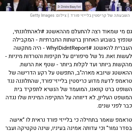
השבעתה של קריסטין בלייזי פורד. |
צילום:
Getty Images
גם מי שמאוד רצה להתעלם מההאשטג #לאהתלוננתי,
שנפוץ בשבוע האחרון ברשתות החברתיות - המקבילה
העברית להאשטג #WhyIDidntReport - היה מתקשה
לעשות זאת. גל של סיפורים על תקיפות והטרדות מיניות -
מהקשות ביותר ועד לקלות ביותר - שטף את הרשת.
ההאשטג שיובא מארה"ב, התפשט על רקע הדרישה של
טראמפ לדעת מדוע כריסטין בלייזי־פורד, שהתלוננה נגד
השופט ברט קוואנו, המועמד של הנשיא לתפקיד בית
המשפט העליון, לא דיווחה על התקיפה המינית שלו נגדה
כבר לפני שנים.
טראמפ שאמר בתחילה כי בלייזי פורד נראית לו "אישה
בסדר גמור" וכי עדותה אמינה בעיניו, שינה טקטיקה ועבר