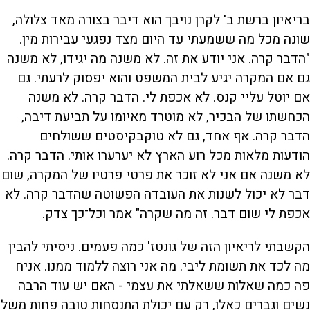
בריאיון ברשת ב' לקרן נויבך הוא דיבר בצורה מאד צלולה,
שונה מכל מה ששמעתי עד היום מצד נפגעי עבירות מין.
"הדבר קרה. אני יודע את זה. לא משנה מה יגידו, לא משנה
גם אם המקרה יגיע לבית המשפט והוא יפסוק לרעתי. גם
אם יוטל עליי קנס. לא אכפת לי. הדבר קרה. לא משנה
הכחשתו של הבכיר, לא מוטרד מאיומו על תביעת דיבה,
הדבר קרה. אף אחד, גם לא טוקבקיסטים ששולחים
הודעות מלאות מכל רוע הארץ לא יערערו אותי. הדבר קרה.
לא משנה אם אני לא זוכר את פרטי פרטיו של המקרה, שום
דבר לא יכול לשנות את העובדה הפשוטה שהדבר קרה. לא
אכפת לי שום דבר. זה מה שקרה" אמר וכל־כך צדק.
הקשבתי לריאיון הזה של גונטז' כמה פעמים. ניסיתי להבין
מה לכד את תשומת ליבי. מה אני רוצה ללמוד ממנו. אניח
פה כמה שאלות ששאלתי את עצמי - האם יש עוד הרבה
נשים וגברים כאלו, רק עם יכולת התנסחות טובה פחות משל