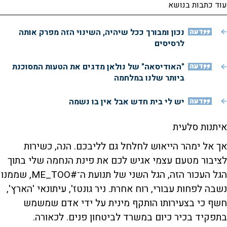
עוד כתבות בנושא
דעה
נכון ומבורך ככל שיהיה, השינוי הזה מפרק אותה
לרסיסים
דעה
"האודיסאה" של נולאן מדגים את הטעות המסוכנת
ביותר שלנו במלחמה
דעה
יש לי בית חדש אבל אין בו נשמה
איתנות סלעית
אך אל ימהר הייאוש לחלחל גם לליבכם. הנה, כשירות
לציבור מטעם עצמי אגיש לכם את פינת הנחמה שלי בתוך
הגל העכור הזה, הגל השני של תנועת ה־#ME_TOO, שממנו
נשבה לפחות עבורי, רוח אחרת. ניר גונטז', עיתונאי 'הארץ',
חשף כי בצעירותו הותקף מינית על ידי אדם שמשמש
בתפקיד בכיר כיום במשרד לביטחון פנים. לכאורה.