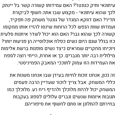
עיתונאי ותיק כגונטז'? האם עמידותו קשורה קשר בל יינתק
לכך שהוא עיתונאי - מקצוע שבו אתה חשוף לביקורת
תדיר? האם דווקא המגדר של גונטז' משחק פה תפקיד,
ועמדתו שוות הנפש לכל הרוחות שינסו להזיז אותו ממקומו
קשורה לכך שהוא גבר? האם הוא יכול לשדר איתנות סלעית
כזו בגלל שגם היום נשים כפלח אוכלוסייה הן פגיעות יותר?
ויוכיחו מחקרים שמראים כיצד נשים סופגות ברשת אלימות
מילולית רבה יותר מגברים. כך או אחרת, הייתי רוצה לספח
את העמידות הזו עמוק לתוככי המאבק הפמיניסטי.
זה נכון, אנחנו זוכות לחיות בעידן שבו אנחנו משנות את
כללי המשחק. אבל צריך לזכור שעדיין הרבה פעמים
המשחק יכול להיות מלוכלך ולהדיף ריח רע. מלוכלך כמו
תגובות איומות שנשים וגברים עלולים לספוג בעקבות
בחירתם להתלונן או סתם לחשוף את סיפוריהם.