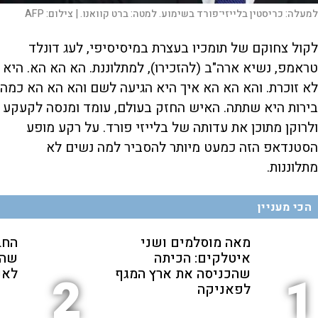
למעלה: כריסטין בלייזי־פורד בשימוע. למטה: ברט קוואנו. |
צילום:
AFP
לקול צחוקם של תומכיו בעצרת במיסיסיפי, לעג דונלד
טראמפ, נשיא ארה"ב (להזכירו), למתלוננת. הא הא הא. היא
לא זוכרת. והא הא הא איך היא הגיעה לשם והא הא הא כמה
בירות היא שתתה. האיש החזק בעולם, עומד ומנסה לקעקע
ולרוקן מתוכן את עדותה של בלייזי פורד. על רקע מופע
הסטנדאפ הזה כמעט מיותר להסביר למה נשים לא
מתלוננות.
הכי מעניין
מאה מוסלמים ושני
החב
איטלקים: הכיתה
שהת
שהכניסה את ארץ המגף
לאנ
2
1
לפאניקה