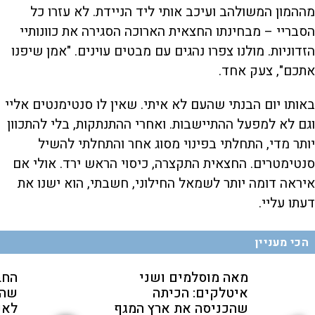
מההמון המשולהב ועיכב אותי ליד הניידת. לא עזרו כל
הסבריי – מבחינתו החצאית הארוכה הסגירה את כוונותיי
הזדוניות. מולנו צפרו נהגים עם מבטים עוינים. "אמן שיפנו
אתכם", צעק אחד.
באותו יום הבנתי שהעם לא איתי. שאין לו סנטימנטים אליי
וגם לא למפעל ההתיישבות. ואחרי ההתנתקות, בלי להתכוון
יותר מדי, התחלתי בפינוי מסוג אחר והתחלתי להשיל
סנטימטרים. החצאית התקצרה, כיסוי הראש ירד. אולי אם
איראה דומה יותר לשמאל החילוני, חשבתי, הוא ישנו את
דעתו עליי.
הכי מעניין
מאה מוסלמים ושני
החב
איטלקים: הכיתה
שהת
שהכניסה את ארץ המגף
לאנ