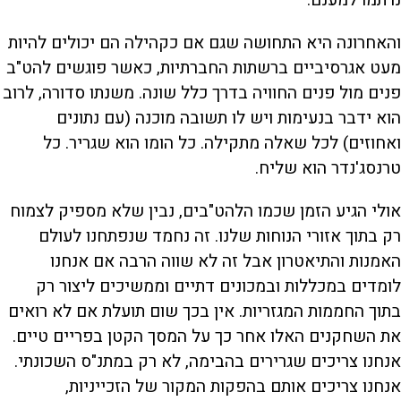
והאחרונה היא התחושה שגם אם כקהילה הם יכולים להיות
מעט אגרסיביים ברשתות החברתיות, כאשר פוגשים להט"ב
פנים מול פנים החוויה בדרך כלל שונה. משנתו סדורה, לרוב
הוא ידבר בנעימות ויש לו תשובה מוכנה (עם נתונים
ואחוזים) לכל שאלה מתקילה. כל הומו הוא שגריר. כל
טרנסג'נדר הוא שליח.
אולי הגיע הזמן שכמו הלהט"בים, נבין שלא מספיק לצמוח
רק בתוך אזורי הנוחות שלנו. זה נחמד שנפתחנו לעולם
האמנות והתיאטרון אבל זה לא שווה הרבה אם אנחנו
לומדים במכללות ובמכונים דתיים וממשיכים ליצור רק
בתוך החממות המגזריות. אין בכך שום תועלת אם לא רואים
את השחקנים האלו אחר כך על המסך הקטן בפריים טיים.
אנחנו צריכים שגרירים בהבימה, לא רק במתנ"ס השכונתי.
אנחנו צריכים אותם בהפקות המקור של הזכייניות,