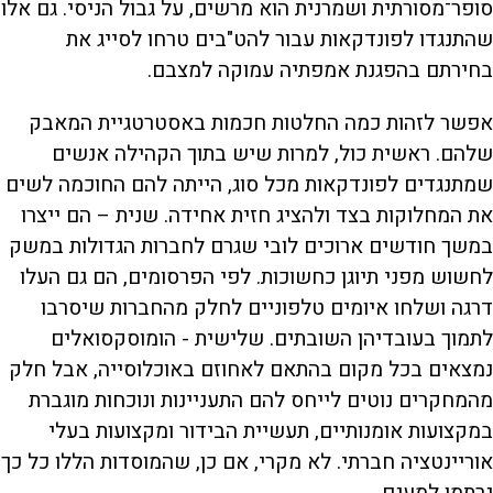
סופר־מסורתית ושמרנית הוא מרשים, על גבול הניסי. גם אלו
שהתנגדו לפונדקאות עבור להט"בים טרחו לסייג את
בחירתם בהפגנת אמפתיה עמוקה למצבם.
אפשר לזהות כמה החלטות חכמות באסטרטגיית המאבק
שלהם. ראשית כול, למרות שיש בתוך הקהילה אנשים
שמתנגדים לפונדקאות מכל סוג, הייתה להם החוכמה לשים
את המחלוקות בצד ולהציג חזית אחידה. שנית – הם ייצרו
במשך חודשים ארוכים לובי שגרם לחברות הגדולות במשק
לחשוש מפני תיוגן כחשוכות. לפי הפרסומים, הם גם העלו
דרגה ושלחו איומים טלפוניים לחלק מהחברות שיסרבו
לתמוך בעובדיהן השובתים. שלישית - הומוסקסואלים
נמצאים בכל מקום בהתאם לאחוזם באוכלוסייה, אבל חלק
מהמחקרים נוטים לייחס להם התעניינות ונוכחות מוגברת
במקצועות אומנותיים, תעשיית הבידור ומקצועות בעלי
אוריינטציה חברתי. לא מקרי, אם כן, שהמוסדות הללו כל כך
נרתמו למענם.