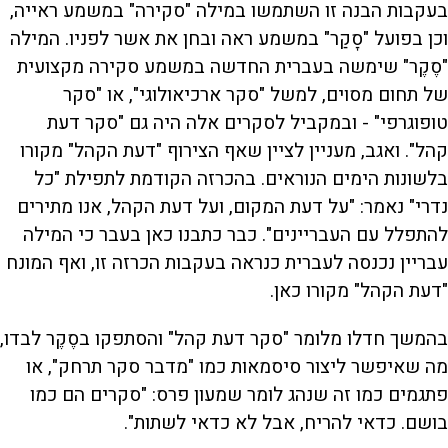
בעקבות הבנה זו השתמשו במילה "סקירה" במשמע ראייה,
וכן בפועל "סָקַר" במשמע ראה ובחן את אשר לפניו. המילה
"סֶקֶר" שימשה בעברית החדשה במשמע סקירה מקצועית
של תחום מסוים, למשל "סקר ארכיאולוגי", או "סקר
טופוגרפי" - ובמקביל לסקרים אלה היה גם "סקר דעת
קהל". ואגב, מעניין לציין שאף הצירוף "דעת הקהל" מקורו
בלשונות הימים הנוראים. בהכרזה הקודמת לתפילת "כל
נדרי" נאמר: "על דעת המקום, ועל דעת הקהל, אנו מתירים
להתפלל עם העבריינים". כבר כתבנו כאן בעבר כי המילה
עבריין נכנסה לעברית כנראה בעקבות הכרזה זו, ואף המונח
"דעת הקהל" מקורו כאן.
בהמשך חדלו מלומר "סקר דעת קהל" והסתפקו בסֶקֶר לבדו,
מה שאיפשר ליצור סיסמאות כמו "מדבר סקר תרחק", או
פתגמים כמו זה שנהג לומר שמעון פרס: "סקרים הם כמו
בושם. כדאי להריח, אבל לא כדאי לשתות".