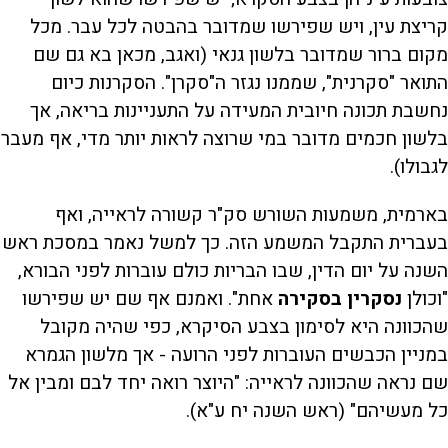
קריצת עין, ויש שפירשו שמדובר בהבטה לכל עבר. מכל
מקום ברור שמדובר בלשון גנאי (ואגב, מכאן בא גם שם
התואר "סקרנית", שממנו נגזר ה"סקרן". הסקרנות כיום
נחשבת תכונה חיובית המעידה על התעניינות בריאה, אך
בלשון חכמים מדובר במי שרוצה לראות יותר מדי, אף מעבר
לגבולו).
בארמית, משמעות השורש סק"ר קשורה לראייה, ואף
בעברית התקבל המשמע הזה. כך למשל נאמר במסכת ראש
השנה על יום הדין, שבו הבריות כולם עוברות לפני הבורא,
"וכולן
נסקרין בסקירה
אחת". ואמנם אף שם יש שפירשו
שהכוונה היא לסימון בצבע הסיקרא, כפי שהיה מקובל
במניין הכבשים העוברות לפני הרועה - אך מלשון הגמרא
שם נראה שהכוונה לראייה: "היוצר רואה יחד לבם ומבין אל
כל מעשיהם" (ראש השנה יח ע"א).