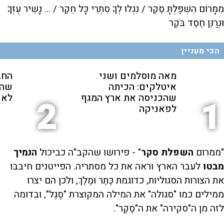
מִמָּרוֹם הִשְׁפַּלְתָּ סֶקֶר / נִגְלוּ לְךָ סִתְרֵי כָּל חֵקֶר / ... נָשִׁיר עֻזְּךָ
וּנְרַנֵּן חֶסֶד בֹּקֶר
הכי מעניין
מאה מוסלמים ושני
החב
איטלקים: הכיתה
שהת
שהכניסה את ארץ המגף
לאנ
2
1
לפאניקה
"ממרום
השפלת סקר
" - פירושו שהקב"ה כביכול
הנמיך
מבטו
לעבר הארץ וראה את כל מסתריה. הפייטנים חיבבו
את הצורות הסגוליות, כדוגמת כֶּתֶר וּמֶלֶךְ, ולכן הם יצרו
ממילים כמו "סגולה" את המילה המקוצרת "סֶגֶל", ובדומה
לזה מן ה"סקירה" את ה"סֶקֶר".