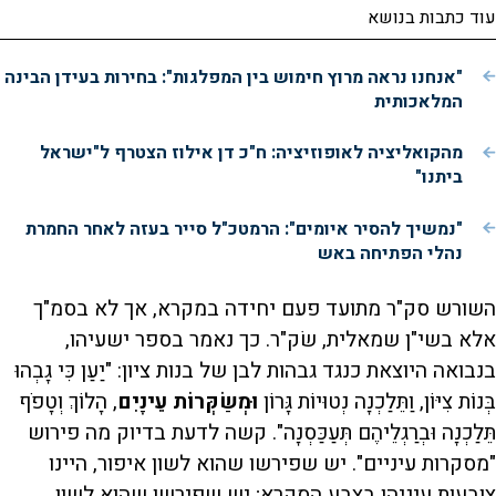
עוד כתבות בנושא
"אנחנו נראה מרוץ חימוש בין המפלגות": בחירות בעידן הבינה
המלאכותית
מהקואליציה לאופוזיציה: ח"כ דן אילוז הצטרף ל"ישראל
ביתנו"
"נמשיך להסיר איומים": הרמטכ"ל סייר בעזה לאחר החמרת
נהלי הפתיחה באש
השורש סק"ר מתועד פעם יחידה במקרא, אך לא בסמ"ך
אלא בשי"ן שמאלית, שׂק"ר. כך נאמר בספר ישעיהו,
בנבואה היוצאת כנגד גבהות לבן של בנות ציון: "יַעַן כִּי גָבְהוּ
בְּנוֹת צִיּוֹן, וַתֵּלַכְנָה נְטוּיוֹת גָּרוֹן
וּמְשַׂקְּרוֹת עֵינָיִם
, הָלוֹךְ וְטָפֹף
תֵּלַכְנָה וּבְרַגְלֵיהֶם תְּעַכַּסְנָה". קשה לדעת בדיוק מה פירוש
"מסקרות עיניים". יש שפירשו שהוא לשון איפור, היינו
צובעות עיניהן בצבע הסקרא; יש שפירשו שהוא לשון