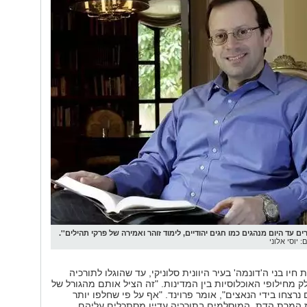
 עד היום מנהגים כמו חגים יהודיים, לימוד זוהר ואמירה של פרקי תהילים''.
: יוסי אלוני
חיו בני ה'דונמה' בעיר היוונית סלוניקי, עד שהוגלו לתורכיה
 1923 כחלק מחילופי האוכלוסיות בין המדינות. "זה הציל אותם מהגורל של
בם נרצחו בידי הנאצים", אומר פרוינד. "אף על פי שחלפו יותר
 מאז המרת הדת, המוסלמים בתורכיה עדיין מסתכלים עליהם