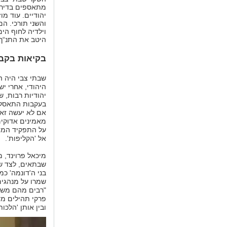
מתאספים בדירות
יהודיים. עוד מו
והשני תורכי. הם
וילדיה לחוף הי
היטב את התנ“ך,
בקיאות בקב
שבתי צבי היה 
יהודיות רבות, ש
בעקבות התאסלמו
אם לא יעשה זא
מאמינים אדוקים
על התפקיד המי
אל 'הקליפות'.
מיכאל פרוינד, 
שבתאים, לצד שב
בני ה'דונמה' כ
שמרו על מנהגים
"רבים מהם משמר
ובין אותן 'הלכ