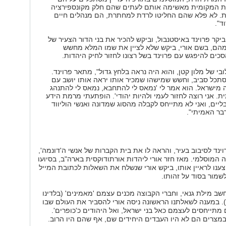
 המקומית מאשימה אותם לעתים שהם חלק מקונספירציה
ית. לא פלא שהם החליטו לרדת למחתרת, הם מנהלים חיים
ד".
יקר פרוינד באיסטנבול, וביקש להכיר את בני הדור הצעיר של
מהם, בשם אורי, ביקש שלא לציין את שמו המלא מחשש
סכים להיפגש עם פרוינד בשל רצונו לחזור לחיק היהדות.
בי של מלון קטן, והוא היה נראה בלחץ גדול", מתאר פרוינד.
סתכל סביב, וחשש שמישהו שמכיר אותו יראה אותו יושב עם
ה מישראל. הוא אמר לי 'נמאס לי להתחבא, נמאס לי להתנהג
. אני רוצה לחזור לעמי ולהיות יהודי'. הופתעתי מרמת הידע
ליים, ואני לא מתייחס לקבלה מהסוג שמדונה ואנשי הוליווד
בר האמיתי".
ינד לסיבוב בעיר, והראה לו את בית הקברות של אנשי ה'דונמה',
 המוסלמי. מאז חזר אורי ליהדות אורתודוקסית בארה"ב, בסיועו
צענו לראיין אותו, ביקש אורי שנשלח את השאלות לכתובת המייל
לשמור בסוד על זהותו.
נחשב מילת גנאי, וחברי הקבוצה מכנים עצמם 'מאמינים' (בלדינו
). במענה לשאלתנו הראשונה ניסה אורי להסביר את העולם שבו
 מתייחסים לעצמם כאל בני ישראל, ואל היהודים כ'כופרים'.
במצרים הם לא היו העבדים היחידים שם, אף שהם היו הרוב.