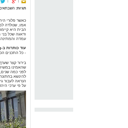
תגיות:
השבתאים
כאשר פלורי היה
אמו, שנולדה למ
הבית היא קיימה 
ודאגה שכל בני
עמדה והמתינה ל
עוד כותרות ב-nrg:
- כל התכנים הכי
בירור קצר שערך
שהאמינו במשיח 
לפני כמה שנים, 
להינשא בחתונה 
הנראה לעבור גיור
על פי ערכי היהד