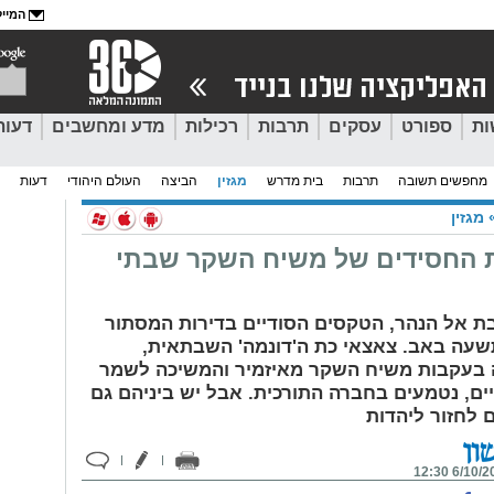
המייל
ות
ספורט
עסקים
תרבות
רכילות
מדע ומחשבים
דעות
מחפשים תשובה
תרבות
בית מדרש
מגזין
הביצה
העולם היהודי
דעות
מגזין
ת החסידים של משיח השקר שבתי
 אל הנהר, הטקסים הסודיים בדירות המסתור
שעה באב. צאצאי כת ה'דונמה' השבתאית,
עקבות משיח השקר מאיזמיר והמשיכה לשמר
יים, נטמעים בחברה התורכית. אבל יש ביניהם גם
לחזור ליהדות
6/10/2015 