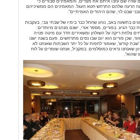
שהיו שם עזבו איתם את מצרים, והמאמינים סבורים כי
ה הרעה שלהם התרחש חטא העגל. המאמינים הם ממשיכיהם
בני שבט לוי, שהם היהודים האמיתיים".
וגגים בתשעה באב, נוהג שהחל כבר בימיו של שבתי צבי, בעקבות
כבר הגיע. בפורים, מספר אורי, ישנם מנהגים מיוחדים:
ים צלחת ריקה על השולחן ומשאירים חדר עם מיטה פנויה
ור, שכן פורים הוא יום שבו נסים מתרחשים. פעם בשנה ישנו
'שבת קודש', שאמור לחפות על כל יתר השבתות שאנחנו לא
וון שאנחנו נראים כמוסלמים. במקביל, אנחנו שומרים על לוח
 שהוא".