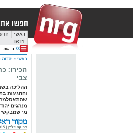
ראשי
חדש
וידאו
חדשות
ראשי
»
יהדות
»
הכירו: כ
צבי
ההליכה בשבת
והחגיגות בת
שהתאסלמה ב
מנהגים יהוד
מי שמבקשים 
צביקה קליין
|
12:30