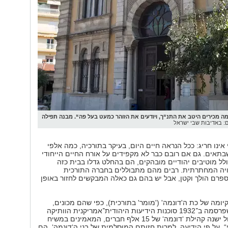
מה מכירים היטב את התנ“ך, ויודעים את הזוהר כמעט בעל פה“. מבנה תפילה
ם: באדיבות שבי ישראל
 אינו חריג: ככל הנראה חיים היום, בעיקר בתורכיה, כמה אלפי
בתאים. גם אם רובם כבר לא מקפידים על אורח החיים הייחודי
לל מוטיבים יהודיים מובהקים, הם בהחלט גדלו בבית כזה
וויה המחתרתית. רבים מהם מתבוללים בחברה התורכית
פרם הולך וקטן, אבל יש בהם גם כאלה המבקשים לחזור באופן
ומה של כת ה'דונמה' ('מומר' בתורכית), כפי שהם מכונים,
מצויה בידיעה שפרסמה ב־1932 סוכנות הידיעות היהודית־אמריקנית הוותיקה
JTA. “באיסטנבול ישנה קהילת ‘דונמה‘ של 15 אלף חברים, המאמינים במשיח
. על פי הידיעה, למרות חזותם המוסלמית של בני ה‘דונמה‘, הם