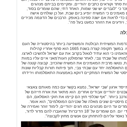
 סתר וקוראים כתבים יהודיים, ומקיימים בביתם מנהגים
זכר כי “לגברים יש שני שמות, האחד דתי, שהם שומרים בסוד,
 מאמינים כי המשיח יופיע ביום שבת, ועל כן שולחים אישה
ם כדי לראות אם ישנה ספינה באופק. הרבנים של הדונמה מכירים
 ויודעים את הזוהר כמעט בעל פה“.
לה
הדמות המשיחית הבולטת והמשפיעה ביותר בהיסטוריה של העם
היהודי, אחרי ישו. במשך תקופה קצרה בשנת 1665 הוא סחף אחריו קהילות
האמינו כי הוא עתיד לגאול בקרוב את עם ישראל ולהשיבו לארצו.
תו של שבתי צבי, לאחר שהסולטן העות'מאני איים עליו במוות
ת, נטשו מרבית המאמינים את המשיח שהכזיב. קבוצה קטנה של
 התאסלמה יחד עם שבתי צבי, תוך פיתוח תורות קבליות שונות
סטי של המשיח המתקיים דווקא באמצעות התאסלמותו וירידתו
מייסד ארגון 'שבי ישראל', נמצא בקשר עם כמה מאותם צאצאי
טים יהודיים אבודים אחרים. הוא מתאר את אורח חייהם של
מורכב ביותר. "אף שכלפי חוץ הם קיימו את חוקי האסלאם, הם
 מיסטיים שונים מאלה של שכניהם המוסלמים", הוא אומר.
ים עד היום מנהגים כמו חגים יהודיים, לימוד זוהר ואמירה של
פרקי תהילים מדי יום. הם שומרים על '18 הדיברות' שהועברו להם מדור לדור,
ות' נאסר עליהם להתחתן עם אנשים מחוץ לקבוצה".