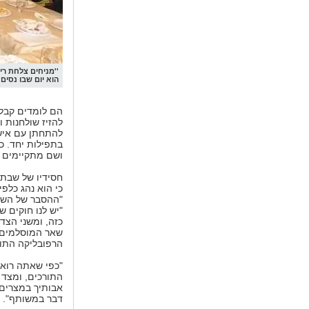
''מניחים צלחת רי
הוא יום שבו נסים 
הם לומדים קבלה
להזיז שולחנות ו
להתחתן עם איש
בתפילות יחד. כ
ושם מתקיימים ג
חסידיו של שבתי
כי הוא נהג כלפ
"ההסבר של השבת
"יש לנו חוקים ש
כזה, ומשני הצד
שאר המוסלמים, 
הרפובליקה התור
"כפי שאתה רואה"
התורכים, ומצד 
אבותיך במצרים. 
דבר במשותף".