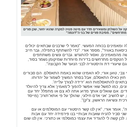
קה על השולחן ומשאירים חדר עם מיטה פנויה למקרה שהוא יחזור, שכן פורים
מתרחשים''. מסיבת פורים של בני ה''דונמה''
 ומאמינים בכוחה המעשי. "נאמר לי שרבנים שבתאים יכולים
כיסאות באוויר", מספר אורי. "כדי להשתתף בתפילה, גבר חייב
ה מהמאמינים, ואסור להתגרש. גברים ונשים משתתפים
ל הטקסים מתרחשים בדירות מיוחדות שמיקומן נשמר בסוד,
ם שיעורי דת והיסטוריה לבני הנוער של הקבוצה".
 צבי, טוען אורי, לא האמינו שהוא באמת התאסלם. הם סבורים
י חוץ כאילו התאסלם, אבל בסתר המשיך לשמור על יהדותו.
אים להתאסלמות הוא 'ירידה לצורך עלייה'.
ונים, כמו למשל שאי אפשר להפוך ל'מאמין' אלא צריך להיוולד
דים. אם שואלים אותך מדוע אתה לא צם או מתפלל יחד עם
יש להשיב 'אני אדם חילוני, שהולך על פי אתא־תורכ' (מייסד
כית ונשיאה הראשון, צ"ק)".
, אומר אורי, "אין לנו קשר היסטורי עם המוסלמים או עם
שני סביר להניח שאבות אבותיי בנו פירמידה יחד עם אבות
לכן קשה לי להגדיר את עצמי כמוסלמי או כתורכי. אין לנו שום