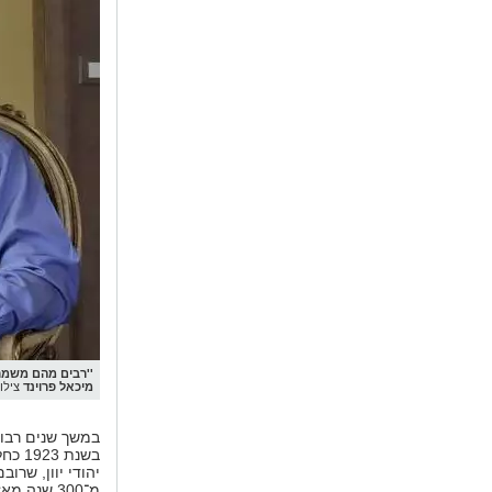
''רבים מהם משמרים
מיכאל פרוינד
צילום
במשך שנים רבות 
בשנת
יהודי יוון, שרו
מ־300 שנה