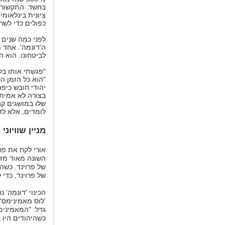
בחשד. התקשורת
ציונית בינלאומ
כפולים כדי לשרו
לפני כמה שנים ב
ה'דונמה'. אחד 
לביטחונו. הוא ה
"פגשתי אותו בלו
"הוא כל הזמן ה
יהודי חובש כיפ
בצורה לא אמיתית
שלו במושגים קב
לומדים, אלא לד
מניין שוויוני
אורי לקח את פרו
השונה מאוד מזה
של פרוינד. כשה
של פרוינד, כדי 
הכינוי 'דונמה' 
'לוס מאמינימס'
גדל: "המאמינים
כשהיהודים היו 