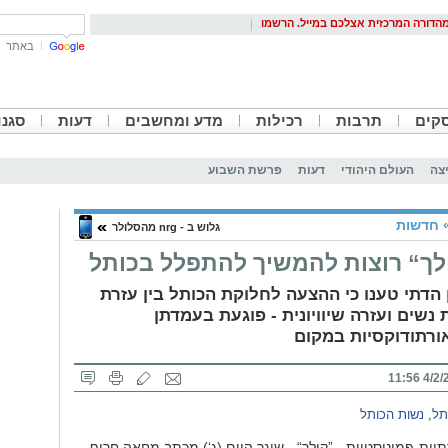
הדורה המרכזית אצלכם במייל. הרשמו
באתר
קים
תרבות
רכילות
מדע ומחשבים
דעות
סגנו
צה
העולם היהודי
דעות
פרשת השבוע
חדשות
גלוש ב - nrg מהסלולר
לך“ רוצות להמשיך להתפלל בכותל
 הדתי טענו כי ההצעה לחלוקת הכותל בין עזרת
נשים ועזרה שיוויונית - פוגעת בעמדתן
רתודוקסיות במקום
4/2/201
תל
,
נשות הכותל
יות-פמיניסטיות - ”קולך“ - שיגר היום (ג‘) מכתב מחאה חריף