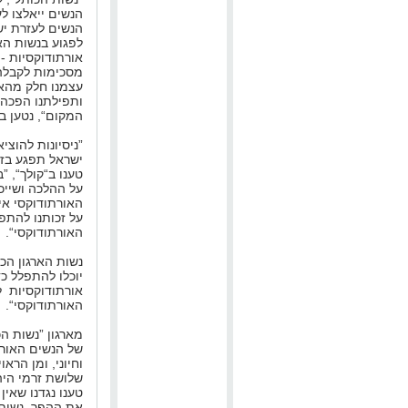
הנשים ייאלצו ל
הנשים לעזרת יש
לפגוע בנשות הא
אורתודוקסיות - ו
מסכימות לקבלה.
עצמנו חלק מהא
ותפילתנו הפכה 
המקום“, נטען ב
”ניסיונות להוצי
ישראל תפגע בזה
טענו ב“קולך“, ”
על ההלכה ושייכ
האורתודוקסי אינ
על זכותנו להתפ
האורתודוקסי“.
נשות הארגון הכ
יוכלו להתפלל כד
אורתודוקסיות ל
האורתודוקסי“.
מארגון ”נשות הכ
של הנשים האורת
וחיוני, ומן הרא
שלושת זרמי היה
טענו נגדנו שאין
את ההפך. נשות 