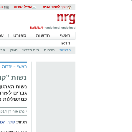
הפוך לעמוד הבית
המייל האדום
המ
NaN:NaN ·
undefined, undefined
ראשי
חדשות
ספורט
עס
וידאו
חדשות
תרבות
בית מדרש
מגזין
הבי
ראשי
»
יהדות
»
נשות ”קו
נשות הארגון
גברים לעזרת 
כמתפללות או
יונתן אוריך
|
4 11:56
תגיות:
קולך
,
הכו
ארגון הנשים הדת