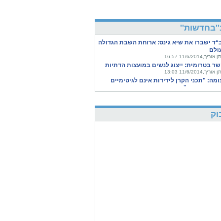
''בחדשות''
“ד ישברו את שיא גינס: ארוחת השבת הגדולה
ולם
וריך,11/6/2014 16:57
שר בטרומית: ייצוג לנשים במועצות הדתיות
וריך,11/6/2014 13:03
ומה: "תכני הקרן לידידות אינם לגיטימיים
ינוך הציבורי"
לף,11/6/2014 12:43
צעה שתפתור את מרוץ הסמכויות בין
תגרשים
וק
ינק,11/6/2014 11:33
גרי ”מסע ישראלי“ מעידים כי המסע הפך
תם לציונים יותר
 20:37
רי עידן של שתיקה: המגזר הדתי צועד אל
ורגזמה
 וידר כהן, דוד ריבנר וטלי רוזנבאום,10/6/2014 20:03