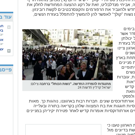
, אביחי מנדלבליט, זאת על רקע ההצעה המחודשת לחלק את
ש ולהעביר את הרפורמים והקונסרבטיבים לקשת רובינזון.
נשות ”קולך“ לאפשר להן להמשיך להתפלל בעזרת הנשים,
עוד ב
חב
 בימים
בע
דר אשר
יונתן א
יכולתן
או
ל בעזרת
יונתן א
גון ציינו
עצ
מהלך 12 השנים
בח
תחת בארץ
רעות וי
מניינים
הה
תופיים
המ
פייסב
נשים
רועי יל
, עוברות
בו
או
ראות
מתנגדות להפרדה החדשה. "נשות הכותל" ברחבה
צילום:
nrg יהדות,10/6/2014
קדיש
ישראל קרליץ חדשות 24
אח
וזאת
הא
לפסקי
אילת
ורתודוכסים שונים. חברות רבות בארגוננו, נוהגות כך. מאות
סיות חוגגות את בת המצווה שלהן בקריאה בתורה ובעלייה
ים אורתודוקסיות אומרות קדיש לאחר פטירת יקיריהן במניינים
 הארגון טענו כי
 בדיונים מול
פיה מנייני