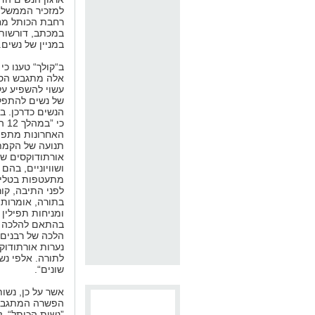
למזכיר הממשלה
רחבת הכותל מחד
במכתב, דורשות 
במניין של נשים.
ב“קולך“ טענו כי
אלה מתגבש הס
עשוי להשפיע על 
של נשים להתפל
הנשים כדרכן. באר
כי ”ב
האחרונות מתפ
תנועה של הקמת 
אורתודוקסים שי
ושוויוניים, בהם 
מתעטפות בטלית
לפני התיבה, קו
בתורה, אומרות 
ומניחות תפילין 
בהתאם להלכה ו
הלכה של רבנים א
נערות אורתודוק
לתורה. אלפי נש
שונים“.
אשר על כן, נשות
הפשרה המתגבשת
”נשות הכותל“, ל