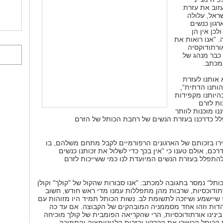
עזוב את עזרת
ראל, עלולה
רגון כנשים
לכן אין הן
 ”אנו רואות את
ורתודוקסיה
כבר מנהג של
מכתב.
א אותנו לעזרת
ותנו הדתית“,
בהיותנו מקפידות
ות לזרם
נו מוכנות לוותר
לל כדרכנו בעזרת הנשים של רחבת הכותל של הזרם
ירו בזכותם של הארגונים הרפורמיים לקבל מתחם משלהם, בו
רכם, אולם טענו כי ”אין בכך כדי לשלול את זכותנו כנשים
התפלל בעזרת הנשים המיועדת לנו כמי ששייכות לזרם
ותל“ נמסר בתגובה למכתב: "אנו סבורות שהקול של "קולך" וקולן
ודוכסיות, שרבות מהן מתפללות עמנו מדי ראש חודש, חשוב
וי שיישמע ושיזכה לתשומת לב. נשות הכותל תמיד היו מזוהות עם
דות וזהו אחד מסממניה המובהקים של הקבוצה. אם עד כה
 בינינו אורתודוכסיות, הרי שהקריאה הפומבית של קולך מוכיחה
הכותל הכשירו את הקרקע ובזכות הלגיטימציה והתמיכה