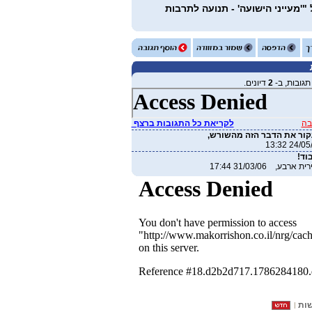
'מעייני הישועה' - תנועה לתרבות
גובות, ב-
2
דיונים.
בה
לקריאת כל התגובות ברצף
קור את הדבר הזה מהשורש,
וד!
בע, 31/03/06 17:44
שות
|