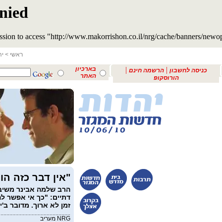
ראשי
>
יה
|
|
בארכיון
כניסה לחשבון
הרשמה חינם
האתר
הורוסקופ
"אין דבר כזה הו
הרב שלמה אבינר משיב ב
דתיים: "כך אי אפשר לה
זמן לא ארוך. מדובר ב'יי
NRG מעריב