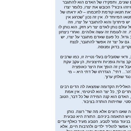
ים שונים, ותפקידו של האדם הוא להתגבר
יזהו גיבור? הכובש את יצרו, כלומר יצרו
יראת חטאו קודמת לחכמתו – לא יראתו של
ו המיוחד לו. אין זה נכון "שכרגע אין
יש פיתרון! והוא להתגבר על יצרו, וזה
ל עולם נותן לאדם יצר רע חזק, הוא נותן לו
. זה לעומת זה עשה אלוהים. ואחרי ניצחון
ב גדול. כל פעם שאדם מתגבר על יצרו, יש
ו. גם על יצר זה אפשר להתגבר, לנצח
 ודאי שסובלים בעלי נטייה זו, כמו שרבים
ב צרות גופניות וחיצוניות, הן עקב עקת
אבל אין זה הופך את היצר כאופציה
הו'... דתי". הגדרתו של דתי היא – מי
נגד שולחן ערוך.
האלילית הקדומה שמצאה לה הדים רבים
ים לך, כל יצר הוא לגיטימי, אין אמת
, האדם הוא קנה המידה של כל דבר, הטוב
סטי. שחיתות הותרה בציבור.
ה שאנו רוצים אלא מה שד' רוצה. נותן
ויש התאמה ביניהם. התורה היא טבעית
 בניגוד גמור לטבע. הטבע מעיד כאלף עדים
י אפשר להוליד ילדים ולהרבות חיים, אלא