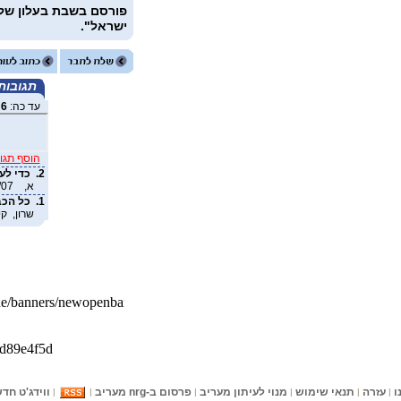
פורסם בשבת בעלון של "
ישראל".
תגובות
עד כה:
6
ת
הוסף תגו
2.
כדי לע
א, 24/05/07 13:32
1.
כל הכב
שרון, קירית אר
ו
עזרה
תנאי שימוש
מנוי לעיתון מעריב
פרסום ב-nrg מעריב
ווידג'ט חד
|
|
|
|
|
|