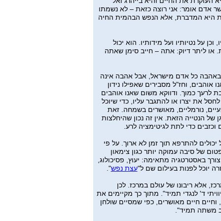
יא העוקרת את החיים והיא בייהרג ואל
ר אדם אומר: אני רוצה כזאת – לא נשמתו
ת היא המדברת, אלא הנפש הבהמית החיה
כן על נטיותיו ועל מידותיו. הוא יכול
 או ליתר דיוק: אתה – חייב סימן שאתה
ובאהבה כל אדם מישראל, אבל אהבה אינה
ו אוהבים, וחז"ל מסבירים שאפילו נידון
ת לרעך כמוך. ודווקא משום שאנו אוהבים
 לחסל את יצרו או להתגבר עליו, כדי שיוכל
עיים, נורמליים, מאושרים בשמחה. זאת
גן של הנטייה הזאת. אין זה נכון שהיחלצות
וכזבים כדי לתת לגיטימציה לרע.
 יכולים להתרפא תוך זמן לא ארוך. על פי
פטום של סיבה עמוקה יותר כגון צימאון
צורך באסטרטגיה מתאימה: יעוץ, פסיכולוג,
רה יוכל לפנות בעילום שם ל"
עצת נפש
".
מרכז, אלא ריבונו של עולם במרכז. לכן
ויתי ד' לנגדי תמיד". מתוך כך מקיימים את
וחיים חיים מאושרים, כפי שמסיים שולחן
ב לב משתה תמיד".