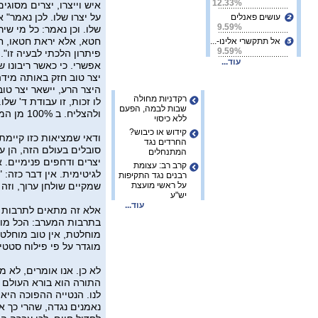
12.33%
איש וייצרו, יצרים מסוג
על יצרו שלו. לכן נאמר" א
עושים פאנלים
9.59%
שלו. וכן נאמר: כל מי ש
חטא, אלא יראת חטאו, חטא
אל תתקשרי אלינו-...
9.59%
פיתרון הלכתי לבעיה זו". 
עוד...
אפשרי. כי כאשר ריבונו ש
חדשות המגזר
יצר טוב חזק באותה מידה
היצר הרע, יישאר יצר טו
רקדניות מחולה
לו זכות, זו עבודת ד' של
שבות לבמה, הפעם
ולהצליח. ב 100% מן המקרים, בדוק ומנוסה.
ללא כיסוי
קידוש או כיבוש?
ודאי שמציאות כזו קיימת,
החרדים נגד
סובלים בעולם הזה, הן עק
המתנחלים
יצרים ודחפים פנימיים. 
קרב רב: עצומת
לגיטימית. אין דבר כזה: "
רבנים נגד התקיפות
על ראשי מועצת
שמקיים שולחן ערוך, וזה 
יש"ע
עוד...
אלא זה מתאים לתרבות 
בתרבות המערב: הכל מותר
מוחלטת, אין טוב מוחלט
מוגדר על פי פילוח סטטי
לא כן. אנו אומרים, לא מ
התורה הוא בורא העולם 
לנו. הנטייה ההפוכה היא
נאמנים נגדה, שהרי כך א