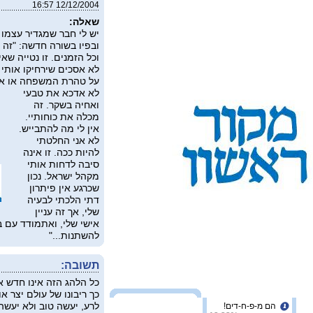
12/12/2004 16:57
שאלה:
יש לי חבר שמגדיר עצמו כ
ובפיו בשורה חדשה: "זה ה
וכל הזמנים. זו נטייה שאי
לא אסכים שירחיקו אותי ו
על טהרת המשפחה או אי
לא אדכא את טבעי
ואחיה בשקר. זה
מכלה את כוחותיי.
אין לי מה להתבייש.
לא אני החלטתי
להיות ככה. זו אינה
סיבה לדחות אותי
מקהל ישראל. נכון
שכרגע אין פיתרון
דתי הלכתי לבעיה
שלי, אך זה עניין
אישי שלי, ואתמודד עם בע
להשתנות..."
תשובה:
כל הלהג הזה אינו חדש א
כך ריבונו של עולם יצר א
לרע, יעשה טוב ולא יעשה
הם מ-פ-ח-דים!