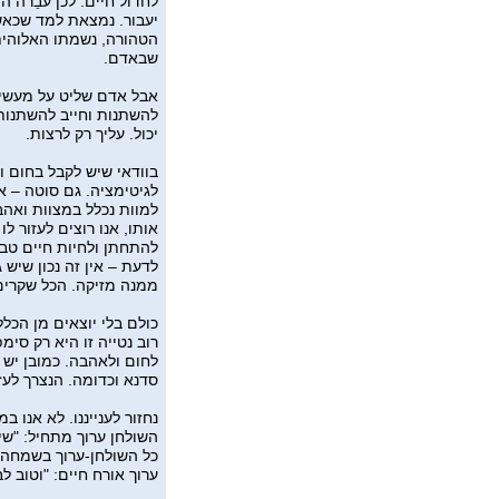
לחדול חיים. לכן עבֵרה ה
יעבור. נמצאת למד שכאש
הטהורה, נשמתו האלוהי
שבאדם.
אבל אדם שליט על מעשיו, ו
להשתנות וחייב להשתנות.
יכול. עליך רק לרצות.
בוודאי שיש לקבל בחום 
לגיטימציה. גם סוטה – אנ
למוות נכלל במצוות ואהב
אותו, אנו רוצים לעזור לו
להתחתן ולחיות חיים טב
לדעת – אין זה נכון שיש 
ממנה מזיקה. הכל שקרים 
כולם בלי יוצאים מן הכלל
רוב נטייה זו היא רק סימ
לחום ולאהבה. כמובן יש 
סדנא וכדומה. הנצרך לעז
נחזור לענייננו. לא אנו ב
השולחן ערוך מתחיל: "שיו
כל השולחן-ערוך בשמחה, 
ערוך אורח חיים: "וטו