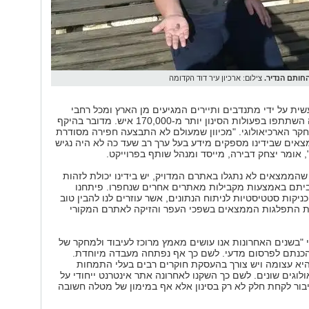
חותם הנדיר.
צילום: ארכיון עיר דוד הקדומה
עשית על ידי מתנדבים ותיירים המגיעים מן הארץ ומכל רחבי
העולם ועד עתה השתתפו בפעולות הסינון יותר מ-170,000 איש. מדובר בהיקף
ר הארכיאולוגי. "מכיוון שמעולם לא התבצעה חפירה מסודרת
אים שבידינו מספקים מידע בעל ערך רב שעד כה לא היה נגיש
, אומר יצחק דבירה, מייסד ומנהל שותף בפרוייקט.
 שהממצאים לא נתגלו באתרם המדויק, יש בידינו יכולת לזהות
יתם באמצעות מקבילות מאתרים אחרים שנחפרו. פיתחנו
יקות סטטיסטיות לניתוח הנתונים, אשר עוזרים לנו להבין טוב
 התפלגות הממצאים בשפכי העפר והזיקה לאתרם המקורי
י "בשנים האחרונות אנו עושים מאמץ מרוכז לעיבוד ולמחקר של
והכנתם לפרסום מדעי. לשם כך אף נפתחה מעבדה מיוחדת.
יא עצומה ויש צורך בהעסקת חוקרים רבים בעלי התמחות
לוגים שונים. לשם כך השקנו לאחרונה אתר אינטרנט ייחודי על
ור לקחת חלק לא רק בסינון אלא אף במימון של מטלה חשובה