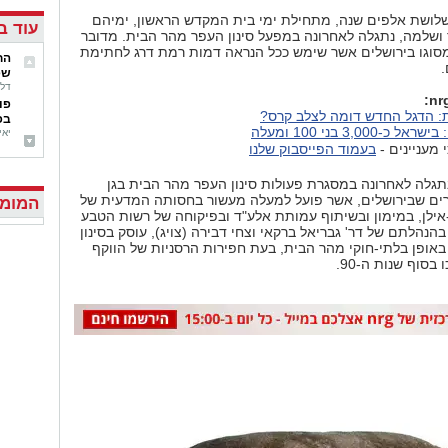
שלושת אלפים שנה, מתחילת ימי בית המקדש הראשון, ימיהם
עוד ב'
ושלמה, נתגלה לאחרונה במפעל סינון העפר מהר הבית. מדובר
סוגו בירושלים אשר שימש ככל הנראה דמות רמת דרג לחתימת
הח
.
שפ
דליה מז
פו
רת: הדגל החדש דומה לצלב קרס?
בפ
3,000 בני 100 ומעלה
יאיר ק
 מעניינים -
בעמוד הפייסבוק שלנו
חו
שירית
ממ
גלה לאחרונה במסגרת פעולות סינון העפר מהר הבית בגן
ירון 
רים שבירושלים, אשר פועל למעלה מעשור בחסותה המדעית של
המומל
הפ
אילן, במימון ובשיתוף עמותת אלע"ד ובפיקוחה של רשות הטבע
דליה מז
הנהלתם של דר' גבריאל ברקאי וצחי דבירה (צויג), עוסק בסינון
מי
אופן בלתי-חוקי מהר הבית, בעת חפירות הרסניות של הווקף
אסף גול
בסוף שנות ה-90.