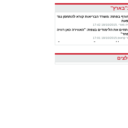
'בארץ''
ורף בפתח: משרד הבריאות קורא להתחסן נגד
עת
ורי ,18/10/2015 17:42
תחים את הלימודים בצפת: "האווירה כאן רוויה
חד"
ראוס,18/10/2015 17:01
זרים ללימודים בי-ם: "בקמפוס אין שום מתח"
 אביטן כהן,18/10/2015 14:23
ניעים לאומניים: תושבי יפו השליכו בקתב"ים
דורון ויוחאי עופר,18/10/2015 14:10
צים
עם זה קורה: מערכת חורפית - כבר השבוע
ורי,18/10/2015 13:49
מין ומשמאל: אושיות פייסבוק למען ההסברה
ן,18/10/2015 13:14