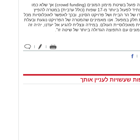
"אתר אינטרנט זה פועל בשיטת מימון המונים (crowd funding) אך שלא כמו
אחרים, האתר עתיד לפעול ביותר מ-17 שפות (כולל ערבית) במטרה להפיץ
ו של הר הבית ושל פרויקט הסינון, ובכך לאפשר לאוכלוסיות מכל
 חלק במפעל. אנו מאמינים שהמטרה של הפרויקט נוגעת ובעלת
 מאוכלוסיית העולם. במידה ונצליח להגיע אל יעדנו, יהיה זה
ונים עם התפוצה הגדולה ביותר של שיטה זו".
ת שעשויות לעניין אותך