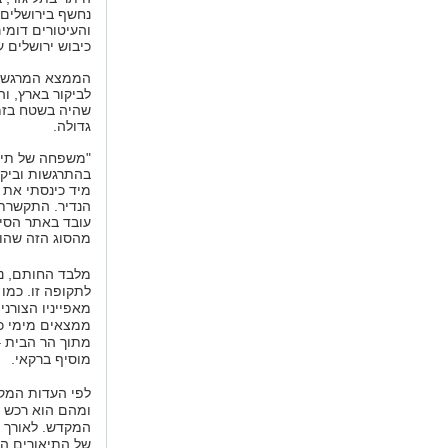
נחשף בירושלים.
כיבוש ירושלים ע
לביקור בארץ, ו
שהיה בשטח בזמ
גדולה.
"משפחה של תייר
בהתרגשות וביק
מיד כינסתי את 
הנדיר. התקשרתי
עובד באתר הסינ
מהסוג הזה שהוא
מלבד החותם, נת
מאפייניו הצורני
ממצאים מימי כי
מתוך הר הבית –
מוסיף ברקאי.
לפי העדות המקר
ומהם הוא רכש א
המקדש. לאורך ה