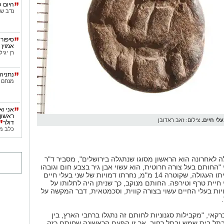
היום 
נדב ש
סיפור 
אמוץ ו
רן יגיל
נתניה
מנחם ב
אני וא
עלי חיים.
צילום: זאב ראדובן
דולר
כלב מ
 לאחרונה הוא הראשון מסוגו שנתגלה בירושלים", מסביר ד"ר
י "החותם בעל צורה חרוטית, הוא עשוי אבן גיר בצבע חום וגובהו
16 מ"מ. בתחתיתו העגולה, שקוטרה 14 מ"מ, נחרתו דמויות של שני בעלי חיים
 חיית טרף וטירפה. החותם מנוקב, כך שניתן היה לתלותו על
ויות בעלי החיים עשוי בצורה קווית, וסכמטאית, דבר המקשה על
רקאי, "מקבילות סגנוניות לחותם זה נתגלו ברחבי הארץ, בין
בתל בית שמש ובתל רחוב, אך זו הפעם הראשונה שחותם כזה