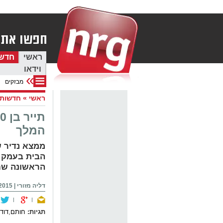
ראשי
חדש
וידאו
מבזקים
ראשי
»
חדשות
המלך
ממצא נדיר ש
הראשונה שח
דליה מזורי
|
5 22:28
תגיות:
חותם
,
דוד