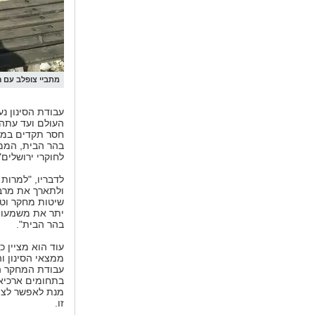
מתביי צופלב עם ה
עבודת הסינון נ
חסר תקדים במחק
בהר הבית, הממצ
לחוקרי ירושלים"
לדבריו, "למרות
ולתארך את מרב
שיטות מחקר וטכנ
יתר את משמעות
בהר הבית".
עוד הוא מציין כ
ממצאי הסינון 
עבודת המחקר ה
בתחומים ארכיאו
מנת לאפשר לציב
זו.