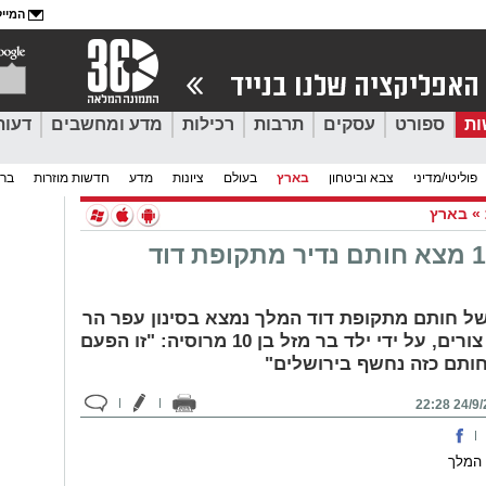
המייל
ות
ספורט
עסקים
תרבות
רכילות
מדע ומחשבים
דעות
פוליטי/מדיני
צבא וביטחון
בארץ
בעולם
ציונות
מדע
חדשות מוזרות
ברי
»
בארץ
תייר בן 10 מצא חותם נדיר מתקופת דוד
ל חותם מתקופת דוד המלך נמצא בסינון עפר הר
הבית בעמק צורים, על ידי ילד בר מזל בן 10 מרוסיה: "זו הפעם
ותם כזה נחשף בירושלים"
24/9/201
 המלך