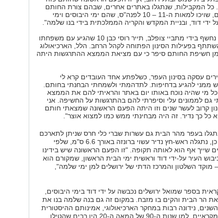
 כל המקבילות, שנתגלו באתרים אחרים, שבהם צורת החותם
והעיטורים דומים, שויכו למאות ה-11 – 10 לפנה"ס, שהם ימי היבוסים וימי
ל ידי דוד, ובניית המקדש והקריה הממלכתית בידי בנו שלמה".
הממצא המרגש נחשף בידי מתביי צופלב, תייר רוסי כבן 10 שהגיע עם משפחתו
השתתף בפעילות הסינון הפתוחה לקהל הרחב. הלל, הארכיאולוג
ן חשיפת החותם סיפר כי עם מציאת הממצא ההתרגשות היתה
ים עסקה בסינון העפר, כשלפתע אחד העובדים קרא לי
ש ממני להגיע בדחיפות. לתדהמתי ולשמחתי הבחנתי בחותם.
כל מי שהיה נוכח באותו יום באתר והראיתי להם את הממצא
 גם לממונים עלי וסיפרתי להם בהתרגשות על החשיפה. אני
ון קרוב לעשר שנים וזו היתה הפעם הראשונה שמצאתי חותם
 כל כך נדיר. זה היה מבחינתי ממש כמו למצוא אוצר".
גלו בעפר מהר הבית גם עשרות שברי כלי חרס שניתן לתארכם
לתקופה זו. כמו כן, נתגלה ראש-חץ נדיר עשוי ברונזה באורך 6.6 ס"מ, שלפי
ים שייך אף הוא לאותה תקופה. "זו הפעם הראשונה שיש בידינו
בוש העיר על-ידי דוד וראשית ימי הבית הראשון, שמקורם הוא
 מוקד השלטון והמרכז הדתי של ירושלים למן ימי שלמה",
אית בספר שמואל ירושלים נכבשה על ידי דוד בימי היבוסים,
ת הר הבית והקים בו מזבח. במקום זה גם בנה שלמה בנו את
שנים, נידונה רבות במחקר הארכיאולוגי, אמינותם ההיסטורית
של התיאורים המקראיים. למן שנות ה-90 של המאה ה-20 היו רבים שהטילו