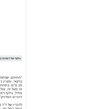
גילוף של דמויות ב
"החותם, שנתגלה
ברקאי, ומציין כ
זה מעל זה, אולי
פתיל. גילוף דמ
זיהויים המדויק".
לדבריו של ד"ר ב
היתר בתל גזר, 