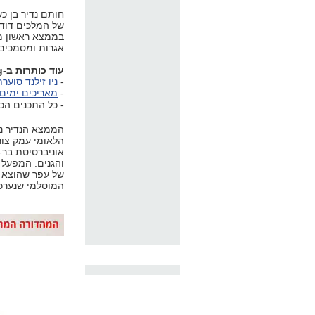
חותם נדיר בן כ
של המלכים דוד 
בממצא ראשון מ
אגרות ומסמכים
עוד כותרות ב-nrg:
-
ניו זילנד סוע
-
מאריכים ימים: בישראל כ-
- כל התכנים הכי
הממצא הנדיר נת
הלאומי עמק צו
אוניברסיטת בר-
והגנים. המפעל ב
של עפר שהוצא ב
המוסלמי שנערכו 