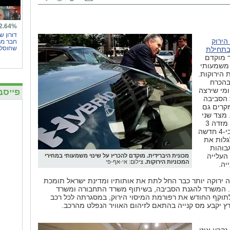
2.64%
דורון ש
הירוק
חבר מר
שחוסל 
בתחילת
ד מוקדם
 משמעותי
 הירוקות.
 בהכרח
מי שירצה
פייסב
 הסביבה
קרים גם
מצד שני
אם תרצו לרכוש מזדה 3
או איזו סובארו בי-4 חדשה
גלות את
בוהות
העלייה
מכונית היברידית. מוקדם להכריז על שינוי משמעותי במחירי
המכוניות הירוקות.
צילום: אי-אף-פי
יה.
ירוקה יותר כבר החל לתת את אותותיו ומדינת ישראל תומכת
 המשרד להגנת הסביבה, בשיתוף משרד התחבורה ומשרד
לתוקף החודש את רפורמת המיסוי הירוק, במסגרתה לכל רכב
 יקבע מס קנייה בהתאם לזיהום האוויר הנפלט מהרכב.