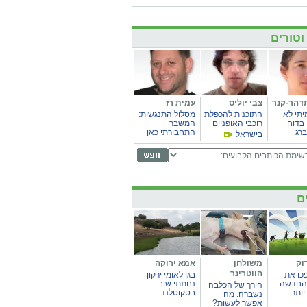
וטורים
דהר-קנר
צבי יוליס
עמית רז
יתי לא
התוכנית להכפלת
מסלול התנגשות:
בדוח
רוכבי האופניים
המשבר
רג
התחבורתי כאן
בישראל
ם
וק
משולחן
אמא ירוקה
הווטרינר
כו את
בגן לאומי ירקון
החדשה
נחתתי שוב
הירך של הכלבה
יותר
בסקוטלנד
נשברה. מה
אפשר לעשות?