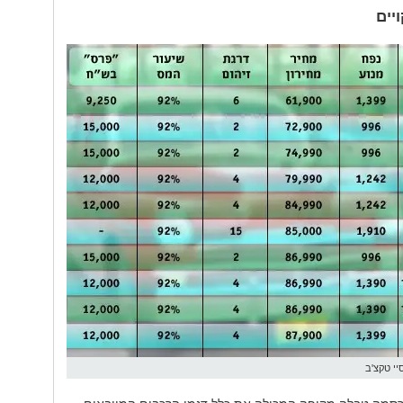
יים
י טקצ'ב