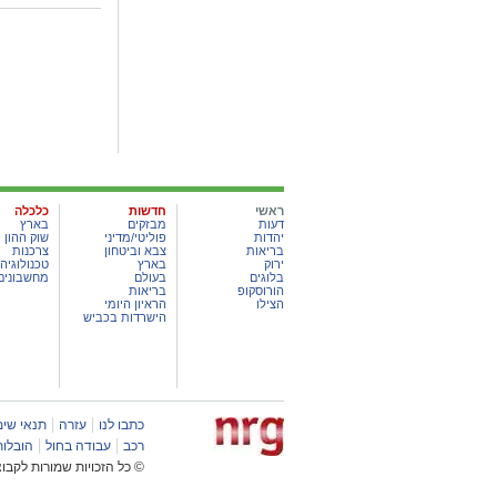
ראשי
חדשות
כלכלה
דעות
מבזקים
בארץ
יהדות
פוליטי/מדיני
שוק ההון
בריאות
צבא וביטחון
צרכנות
ירוק
בארץ
טכנולוגיה
בלוגים
בעולם
מחשבונים
הורוסקופ
בריאות
הצילו
הראיון היומי
הישרדות בכביש
כתבו לנו
עזרה
תנאי שימ
רכב
עבודה בחול
הובלות
© כל הזכויות שמורות לקבוצת מער