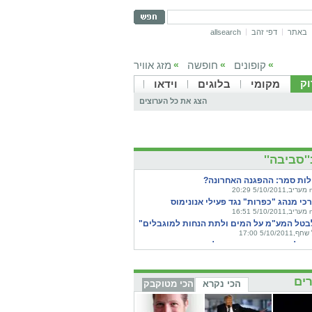
באתר
דפי זהב
allsearch
קופונים
חופשה
מזג אוויר
»
»
»
וק
מקומי
בלוגים
וידאו
הצג את כל הערוצים
'סביבה''
לות סמר: ההפגנה האחרונה?
 20:29
רכי מנהג "כפרות" נגד פעילי אנונימוס
 16:51
בטל המע"מ על המים ולתת הנחות למוגבלים"
5/10/2011 17:00
ביל מגפיים מזויפים: הכלבים מופשטים
רוותם
 15:37
 לבובה: יצרנית ברבי לא תפגע ביערות הגשם
ים
הכי נקרא
הכי מטוקבק
 12:30
ולם נגד אוקראינה: "די לטבח הכלבים"
יות הידיעות,5/10/2011 11:53