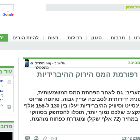
יל הירוק
יר
רט
תרבות
סגנון
רכילות
דעות
להיות הורים
ביבה
גלוש ב - nrg מעריב
מהסלולר
עוד ב'
רפורמת המס הירוק ההיברידיות
חו
nrg מעריב,5/10/2011
עו
יקת nrg מעריב: גם לאחר הפחתת המס המשמעותית,
nrg מעריב,5/10/2011
ית ידידותית לסביבה עדיין גבוה. טויוטה פריוס
"ל
או ההונדה אינסייט וסיוויק ההיברידיות יעלו בין 130 ל-158 אלף
טל שחף,
בש
ציב שלכם נמוך יותר, תוכלו להסתפק בסוזוקי
מפ
אלטו, הזולה במחיר (72 אלף שקל) ומוגדרת כפחות מזהמת.
nrg מעריב,5/10/2011
חג
מדובר
nrg מעריב,5/10/2011
הע
23/8/2
סוכנו