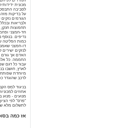
המדדים לפיהם נ
מכונית ידידותית
לסביבה התבססו
על בדיקות מזה
הגורמים נזקים 
ולבריאות ובכלל 
תחמוצות חנקן, 
חד-חמצני ופחמ
נדיפים. בנוסף 
כמות הפליטה ש
דו-חמצני שאמנם
לנזקים ישירים ל
האדם אך גורם 
החממה. כל אלה
עבור כל דגם שמ
לארץ, חושבו בנ
מיוחדת שפותחה 
לרכב שהוגדר כ
"פרס" לפי הציון
לתשלום מלא של
אז כמה בסופ