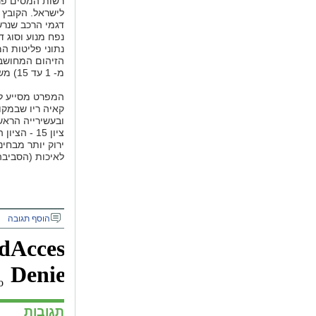
רשות המסים פר
לישראל. הקובץ 
נפח מנוע וסוג ד
נתוני פליטות המ
הזיהום המחושבי
מ- 1 עד 15) משפיעה ישירות על גובה מס הקניה.
המפרט מסייע לע
קאיה ריו שבמקו
ובעשירייה הראש
ציון 15 -
ירוק יותר מבחי
לאיכות (הסביבה
הוסף תגובה
תגובות