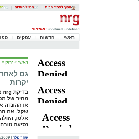
הפוך לעמוד הבית
המייל האדום
המי
NaN:NaN ·
undefined, undefined
ראשי
חדשות
עסקים
ספו
ראשי
»
ירוק
»
ס
גם לאחר 
יקרות
בד
מחיר של מכונ
שקל. אם התק
נסיעה טובה
שחר פלד
|
009 13:42