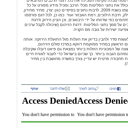
סמה טבלה מקיפה המכילה את כלל דגמי הרכבים המיובאים
כולל את נתוני הפליטות מכלי הרכב ומכיל מידע מפורט על כל
דגמי הרכב שנרשמו בשנת 2009, לרבות נתונים בסיסיים כגון יצרן, מחיר מחירון,
לק, תיבת הילוכים, רמת האבזור ועוד. כמו כן, לכל דגם פורסמו
זהמים כפי שדווחו על ידי היבואנים, וכן הציון הירוק ודרגת
ם על סמך נתוני הפליטות. דרגת הזיהום (שיכולה לקבל ערכים
שות סדר ולהבין בדיוק את העלות מול התועלת הירוקה. אותה
ם הראשון במחיר ממוקמת דווקא במרכז סולם הזיהום,
ונה של המכוניות הזולות ביותר נמצאת גם פיאט דובלו שקיבלה
 הציון המזהם הגבוה ביותר. כך שכיום בישראל כדי לעבור לאורח חיים
נת תחבורה פרטית יש עדיין צורך בפשרה מחושבת בין מחיר
).
הגיבו
כתוב לעורך
שלח לחבר
שתף