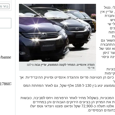
, נטול
עדיין אין
וחברת
יש
י שי
ים
תוח
ת
השאר גם
התחבורה
א זמני של
ר 'ניסן
ה וניסוי
הונדה אינסייט. המחיר לקונה הממוצע, עדיין גבוה
צילום:
איי-פי
וניות
קיימות
כיום הן הטויוטה פריוס וההונדה
אינסייט וסיוויק ההיברידיות. אך
ר
שמחירן לקונה הממוצע ינוע בין 130 ל-158 אלף שקל, גם לאחר הפחתת המס
המכוניות, בשקלול מחיר לאחר הרפורמה ויחס לסביבה, כובשות
ת את המרוץ הן בציונים הירוקים הגבוהים והן במחירים
הנמוכים. סוזוקי אלטו תעלה כ-72,900 שקל ופיאט פונטו ויונדאי גטס יעלו