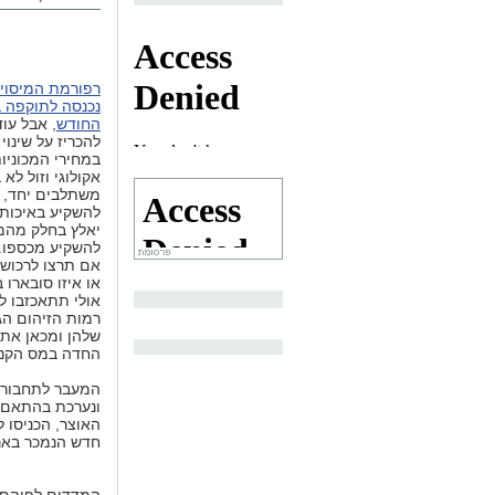
רפורמת המיסוי 
נכנסה לתוקפה 
החודש
, אבל עו
להכריז על שינוי
במחירי המכוניות
אקולוגי וזול לא
משתלבים יחד, ו
להשקיע באיכות
יאלץ בחלק מהמ
להשקיע מכספו. 
אולי תתאכזבו ל
רמות הזיהום הג
שלהן ומכאן את 
החדה במס הקני
המעבר לתחבורה 
ונערכת בהתאם.
האוצר, הכניסו 
חדש הנמכר בארץ