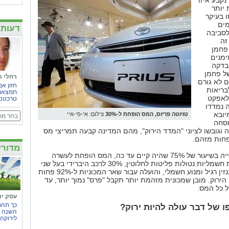
קבע איזו
 יותר
 בעיקר
מים
דעות 
לסביבה
זה
פחמן
ימנים
נבדקה
ל פחמן
רחלי ת
 לא גורם
חזון אמ
בריאות
תמצאו 
לאפקט
טרכטנב
 נמדדו
יובא
טויוטה פריוס, המס הופחת ל-30%
צילום: אי-פי-איי
וסחה
וגובשו לציוני "המדד הירוק", מהם המדינה קבעה תמריצי מס
פחות מזהם.
מדורי
בניגוד למס הקנייה בשיעור של 75% שהיה קיים עד כה, המס הופחת לעשרה
אחוזים למכוניות חשמליות נטולות פליטות לחלוטין, 30% לרכב היברידי בעל שני
מנועים - מנוע בנזין רגיל ומנוע חשמלי, והועלה עבור שאר המכוניות ל-92% פחות
 הירוק. מובן שמכונית מזהמת יותר תקבל "פרס" נמוך יותר, עד
 כל המס.
עסק יר
כך תהפ
ו של דבר עולה להיות ירוק?
השנה 
לירוקה 