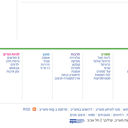
ספורט
תרבות
סגנון
להיות הורים
ליגת העל
טלוויזיה
אופנה
9 חודשים
כדורגל עולמי
מוזיקה
אוכל
טיפת חלב
כדורסל
קולנוע
תיירות
ילדודס
טניס
ספרות
ניו אייג'
אבאמא
עוד ספורט
אמנות
זמן איכות
לוח תוצאות
תיאטרון ובמה
סטטיסטיקות
ארכיטקטורה ועיצוב
וש
מנוי לעיתון מעריב
דרושים במעריב
פרסמו ב-nrg מעריב
RSS
רהיטים
מטבחים
ספא
עיצוב פנים
יב, קרליבך 2 תל אביב