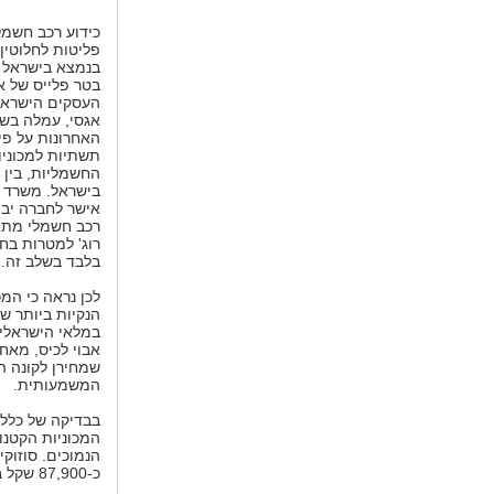
כידוע רכב חשמלי
פליטות לחלוטין, 
בנמצא בישראל 
בטר פלייס של א
העסקים הישראל
אגסי, עמלה בשנ
האחרונות על פי
תשתיות למכוניו
החשמליות, בין 
בישראל. משרד 
אישר לחברה יבו
רכב חשמלי מתוצ
רוג' למטרות בחינ
בלבד בשלב זה.
לכן נראה כי המכ
הנקיות ביותר ש
במלאי הישראלי 
אבוי לכיס, מאח
המשמעותית.
בבדיקה של כלל 
המכוניות הקטנו
כ-87,900 שקל בדגמים הבסיסיים.