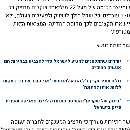
שמייצר הכנסה של מעל 22 מיליארד שקלים מחזיק רק
170 עובדים. כל שקל הולך לשיווק ולפעילות בעולם, ולא
יישארו תקציבים לכך מקופת המדינה. המציאות הזאת
מטורפת".
עוד כתבות בנושא
יורדים שמתכוונים להגיע לישראל כדי להצביע בבחירות הם
אנשים חצופים
רס"ם תמיר וקנין ז"ל הובא למנוחות: "אני קובר את בני במקום
ללוות אותו לחתונה"
"זרנוק של שקרים": השיטה שנועדה לייצר פאניקה וסערות
פייק בישראל
שר התיירות מעריך כי תקציב המענקים לחברות תעופה
(250 אלף אירו לקו בשנה) שפותחות קווים בעלי פוטנציאל