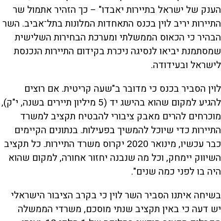
הענק של ישראל בתיירות יאבדו" – כך הזהיר אתמול שר
התיירות יריב לוין בכנס התאחדות המלונות בתל־אביב. השר
הבהיר כי הכאוס הממשלתי ומערכת הבחירות השלישית
שמסתמנת יביאו לנסיגה ניכרת בקידום התיירות הנכנסת
לישראל ובעידודה.
לוין הסביר בכנס כי מדובר ב"שעה קריטית. אם רוצים
להגיע למקום שהוא בהישג יד (5 מיליון תיירים בשנה, י"ק),
מוכרחים להרים מאבק ציבורי להבטיח תקציב למשרד
התיירות כדי שיוכל להמשיך בפעילות. בנתונים הקיימים
כבר עכשיו, מינואר 2020 יקרוס משרד התיירות. כל תקציב
השיווק יימחק, וכל מה שנבנה יחזור אחורה, למקום שהוא
היה בו לפני כמה שנים".
בשיחה איתנו הסביר השר לוין כי בקרב הציבור הישראלי
יש דעה כי באין תקציב שנתי מוסכם, משרדי הממשלה