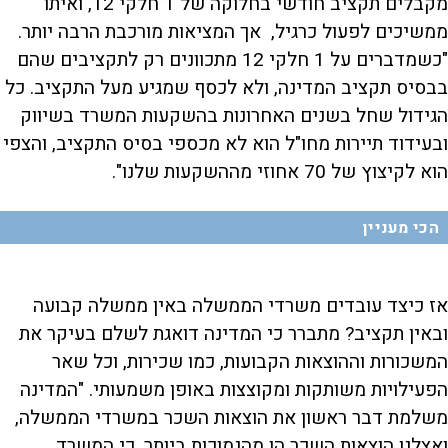
מקבלים תקציב חודשי בחלוקה של 1 חלקי 12, ואיתו
ממשיכים לפעול כרגיל, אך המציאות מורכבת הרבה יותר.
"כשמדברים על 1 חלקי 12 מתכוונים רק לתקציבים שהם
בבסיס תקציב המדינה, ולא לכסף שמגיע מעל התקציב. כל
הגידול שחל בשנים האחרונות בהשקעות המשרד בשיווק
ובעידוד תיירות מחו"ל הוא לא מכספי בסיס התקציב, והצפי
הוא לקיצוץ של 70 אחוזי מההשקעות שלנו".
הכי מעניין
אז כיצד עובדים משרדי הממשלה באין ממשלה קבועה
ובאין תקציב? מתברר כי המדינה דואגת לשלם בעיקר את
המשכורות וההוצאות הקבועות, כמו שכירות, וכל שאר
הפעילויות משותקות ומקוצצות באופן משמעותי. "המדינה
משלמת דבר ראשון את הוצאות השכר במשרדי הממשלה,
ואצלנו הוצאות השכר הן מהנמוכות ביותר, כי המשרד