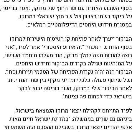
בפתח ישיבת הסיעה אמר היום שר החוץ כי לפיד כי סיכם
בסוף השבוע האחרון עם שר החוץ של מרוקו, נאסר בוריטה,
על ביקור רשמי ראשון של שר חוץ ישראלי במרוקו,
במסגרת חידוש היחסים הדיפלומטיים המלאים.
הביקור ייערך לאחר פתיחת קו הטיסות הישירות למרוקו
בסוף החודש הנוכחי: "זה אירוע היסטורי" אמר לפיד, "אני
רוצה להודות מפה למלך מרוקו, הוד מעלתו מוחמד השישי,
על המנהיגות שגילה בקידום הביקור וחידוש היחסים.
הביקור הזה יהיה נקודת הפתיחה של הסכמי תיירות וסחר,
ושל שיתוף פעולה כלכלי ומדיני מקיף בין שתי המדינות.
לאחר הביקור שלי במרוקו, השר בוריטה יבוא לבקר
בישראל כדי לפתוח פה נציגות".
לפיד התייחס לקהילת יוצאי מרוקו הנמצאת בישראל,
ביניהם גם שרים בממשלה: "במדינת ישראל חיים מאות
אלפי יהודים יוצאי מרוקו. בשבילם ההסכם הזה משמעותי