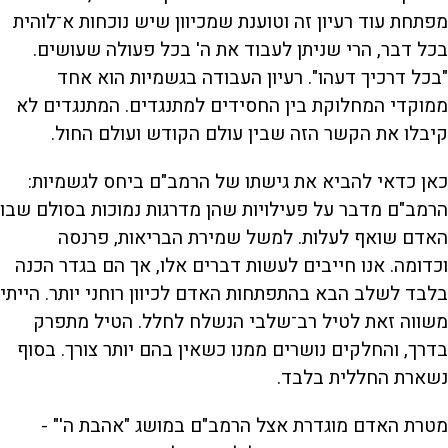
מפתחת עוד רעיון זה וטוענת שמכיוון שיש נוכחות א־לוהית
בכל דבר, הרי שניתן לעבוד את ה' בכל פעולה שעושים.
"בכל דרכיך דעהו". רעיון העבודה בגשמיות הוא אחד
ממוקדי המחלוקת בין החסידים למתנגדים. המתנגדים לא
קיבלו את הקשר הזה שבין עולם הקודש ועולם החול.
כאן כדאי להביא את גישתו של הרמב"ם ביחס לגשמיות:
הרמב"ם מדבר על פעילויות שהן מדרגות נמוכות בסולם שבו
האדם שואף לעלות. למשל שמירת הבריאות, פרנסה
וכדומה. אנו חייבים לעשות דברים אלו, אך הם בגדר הכנה
בלבד לשלב הבא בהתפתחות האדם לכיוון רוחני יותר. הייתי
משווה זאת לטיל רב־שלבי הנשלח לחלל. הטיל מתפרק
בדרך, והחלקים נושרים ממנו כשאין בהם יותר צורך. בסוף
נשארת החללית בלבד.
מטרת האדם מוגדרת אצל הרמב"ם במושג "אהבת ה'" -