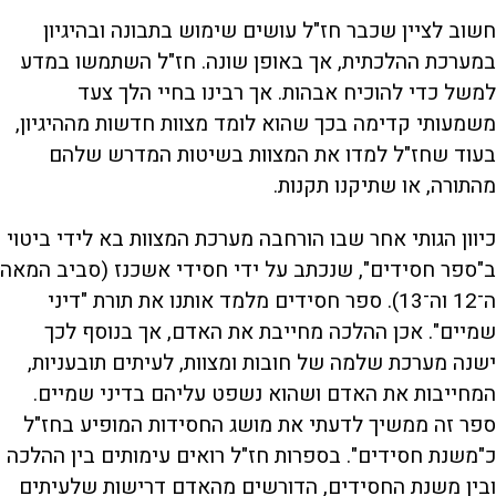
חשוב לציין שכבר חז"ל עושים שימוש בתבונה ובהיגיון
במערכת ההלכתית, אך באופן שונה. חז"ל השתמשו במדע
למשל כדי להוכיח אבהות. אך רבינו בחיי הלך צעד
משמעותי קדימה בכך שהוא לומד מצוות חדשות מההיגיון,
בעוד שחז"ל למדו את המצוות בשיטות המדרש שלהם
מהתורה, או שתיקנו תקנות.
כיוון הגותי אחר שבו הורחבה מערכת המצוות בא לידי ביטוי
ב"ספר חסידים", שנכתב על ידי חסידי אשכנז (סביב המאה
ה־12 וה־13). ספר חסידים מלמד אותנו את תורת "דיני
שמיים". אכן ההלכה מחייבת את האדם, אך בנוסף לכך
ישנה מערכת שלמה של חובות ומצוות, לעיתים תובעניות,
המחייבות את האדם ושהוא נשפט עליהם בדיני שמיים.
ספר זה ממשיך לדעתי את מושג החסידות המופיע בחז"ל
כ"משנת חסידים". בספרות חז"ל רואים עימותים בין ההלכה
ובין משנת החסידים, הדורשים מהאדם דרישות שלעיתים