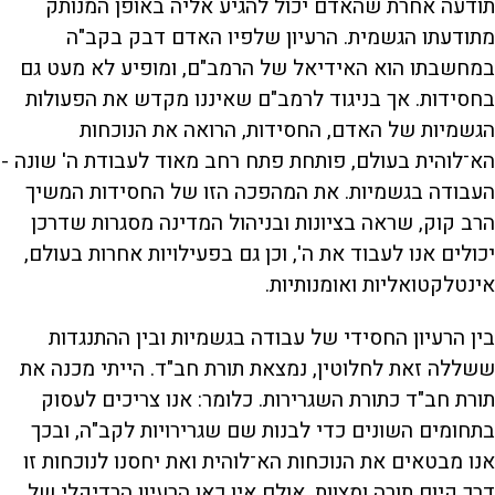
תודעה אחרת שהאדם יכול להגיע אליה באופן המנותק
מתודעתו הגשמית. הרעיון שלפיו האדם דבק בקב"ה
במחשבתו הוא האידיאל של הרמב"ם, ומופיע לא מעט גם
בחסידות. אך בניגוד לרמב"ם שאיננו מקדש את הפעולות
הגשמיות של האדם, החסידות, הרואה את הנוכחות
הא־לוהית בעולם, פותחת פתח רחב מאוד לעבודת ה' שונה -
העבודה בגשמיות. את המהפכה הזו של החסידות המשיך
הרב קוק, שראה בציונות ובניהול המדינה מסגרות שדרכן
יכולים אנו לעבוד את ה', וכן גם בפעילויות אחרות בעולם,
אינטלקטואליות ואומנותיות.
בין הרעיון החסידי של עבודה בגשמיות ובין ההתנגדות
ששללה זאת לחלוטין, נמצאת תורת חב"ד. הייתי מכנה את
תורת חב"ד כתורת השגרירות. כלומר: אנו צריכים לעסוק
בתחומים השונים כדי לבנות שם שגרירויות לקב"ה, ובכך
אנו מבטאים את הנוכחות הא־לוהית ואת יחסנו לנוכחות זו
דרך קיום תורה ומצוות. אולם אין כאן הרעיון הרדיקלי של