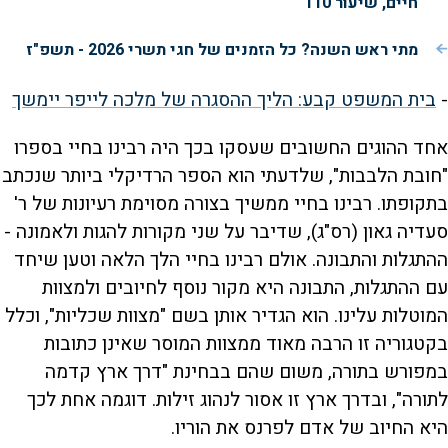
חיים, שיעור 110
מתי ראש השנה? כל הזמנים של חגי תשרי 2026 - תשפ"ז
-
בית המשפט קבע: הליך ההסגרה של מלכה לייפר יימשך
אחד ההוגים החשובים שעסקו בכך היה רבינו בחיי בספרו
"חובת הלבבות", שלדעתי הוא הספר הרדיקלי ביותר שנכתב
בתקופתו. רבינו בחיי ממשיך בצורה מסוימת רעיונות של ר'
סעדיה גאון (רס"ג), שדיבר על שני מקורות להגות ולאמונה -
ההתגלות והתבונה. אולם רבינו בחיי הלך הלאה וטען שיחד
עם ההתגלות, התבונה היא מקור נוסף לחיובים ולמצוות
המוטלות עלינו. הוא הגדיר אותן בשם "מצוות שכליות", וכלל
בקטגוריה זו הרבה מאוד ממצוות המוסר שאינן כתובות
במפורש בתורה, משום שהם בבחינת "דרך ארץ קדמה
לתורה", ובדרך ארץ זו אסור לנהוג זילות. דוגמה אחת לכך
היא החיוב של אדם לפרנס את הוריו.