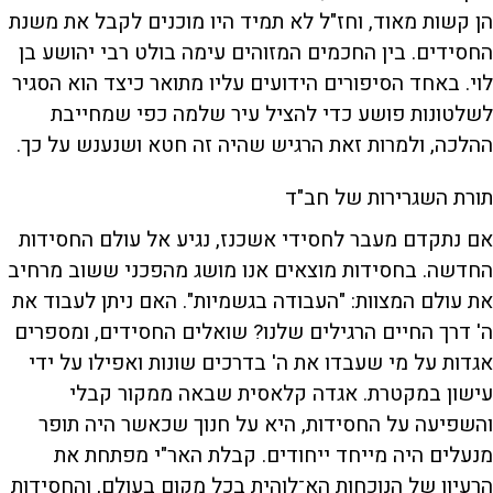
הן קשות מאוד, וחז"ל לא תמיד היו מוכנים לקבל את משנת
החסידים. בין החכמים המזוהים עימה בולט רבי יהושע בן
לוי. באחד הסיפורים הידועים עליו מתואר כיצד הוא הסגיר
לשלטונות פושע כדי להציל עיר שלמה כפי שמחייבת
ההלכה, ולמרות זאת הרגיש שהיה זה חטא ושנענש על כך.
תורת השגרירות של חב"ד
אם נתקדם מעבר לחסידי אשכנז, נגיע אל עולם החסידות
החדשה. בחסידות מוצאים אנו מושג מהפכני ששוב מרחיב
את עולם המצוות: "העבודה בגשמיות". האם ניתן לעבוד את
ה' דרך החיים הרגילים שלנו? שואלים החסידים, ומספרים
אגדות על מי שעבדו את ה' בדרכים שונות ואפילו על ידי
עישון במקטרת. אגדה קלאסית שבאה ממקור קבלי
והשפיעה על החסידות, היא על חנוך שכאשר היה תופר
מנעלים היה מייחד ייחודים. קבלת האר"י מפתחת את
הרעיון של הנוכחות הא־לוהית בכל מקום בעולם, והחסידות